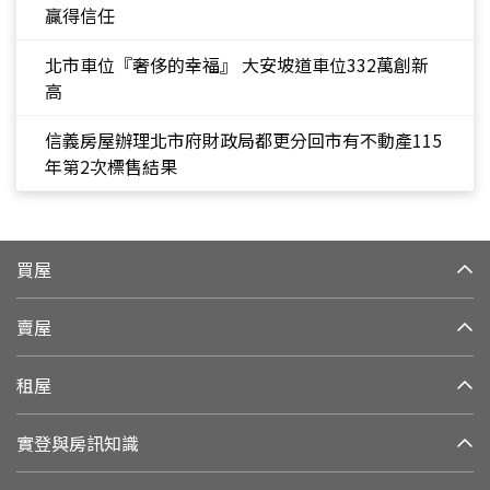
贏得信任
北市車位『奢侈的幸福』 大安坡道車位332萬創新
高
信義房屋辦理北市府財政局都更分回市有不動產115
年第2次標售結果
買屋
賣屋
租屋
實登與房訊知識