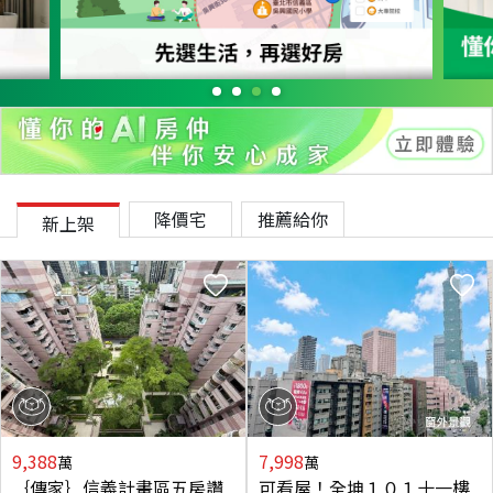
降價宅
推薦給你
新上架
9,388
7,998
萬
萬
｛傳家｝信義計畫區五房讚
可看屋！全坤１０１十一樓