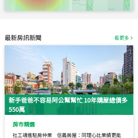
最新房訊新聞
看更多
新手爸爸不容易阿公幫幫忙 10年購屋總價多
550萬
房市精選
社工魂進駐房仲業 信義房屋：同理心比業績更能