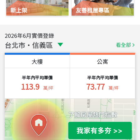
新上架
友善租屋專區
2026
年
6
月實價登錄
台北市
・
信義區
看全部
大樓
公寓
半年內平均單價
半年內平均單價
113.9
73.77
萬/坪
萬/坪