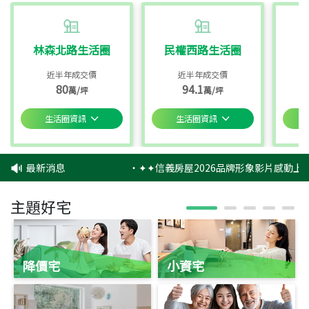
林森北路生活圈
民權西路生活圈
近半年成交價
近半年成交價
80
94.1
萬/坪
萬/坪
生活圈資訊
生活圈資訊
最新消息
‧
✦✦信義房屋2026品牌形象影片感動上映
主題好宅
降價宅
小資宅