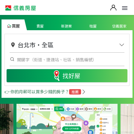
買屋
賣屋
新建案
租屋
信義居家
台北市
・
全區
找好屋
👉 你的月薪可以買多少錢的房子？
推薦