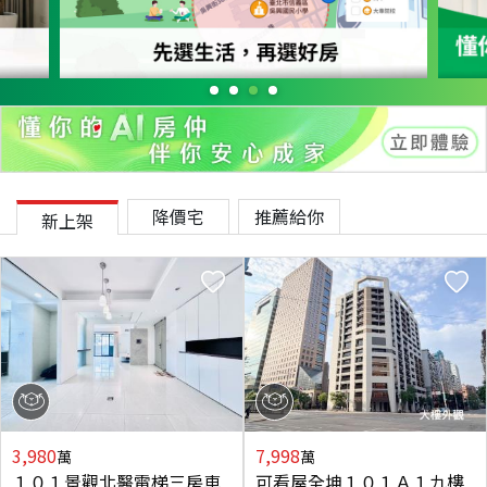
降價宅
推薦給你
新上架
3,980
7,998
萬
萬
１０１景觀北醫電梯三房車
可看屋全坤１０１Ａ１九樓