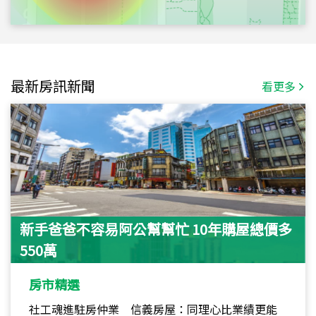
最新房訊新聞
看更多
新手爸爸不容易阿公幫幫忙 10年購屋總價多
550萬
房市精選
社工魂進駐房仲業 信義房屋：同理心比業績更能