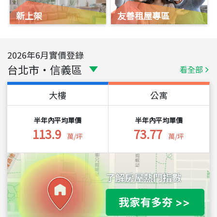
新上架
友善租屋專區
2026
年
6
月實價登錄
台北市
・
信義區
看全部
大樓
公寓
半年內平均單價
半年內平均單價
113.9
73.77
萬/坪
萬/坪