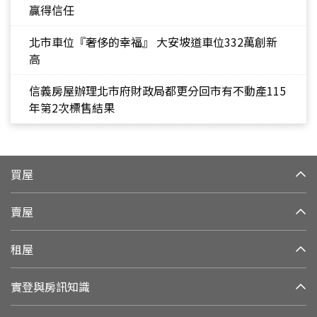
贏得信任
北市車位『奢侈的幸福』 大安坡道車位332萬創新
高
信義房屋辦理北市府財政局都更分回市有不動產115
年第2次標售結果
買屋
賣屋
租屋
實登與房訊知識