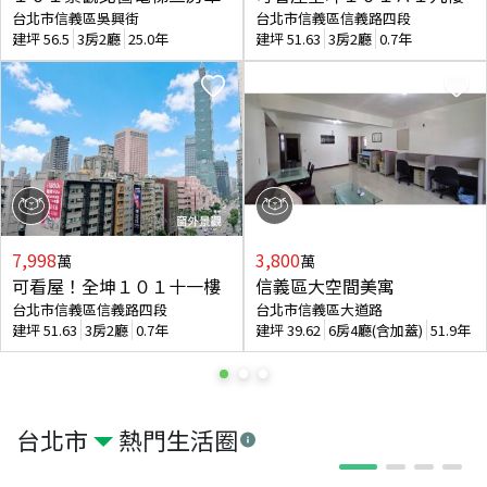
台北市信義區吳興街
台北市信義區信義路四段
建坪
56.5
3房2廳
25.0年
建坪
51.63
3房2廳
0.7年
7,998
3,800
萬
萬
可看屋！全坤１０１十一樓
信義區大空間美寓
台北市信義區信義路四段
台北市信義區大道路
建坪
51.63
3房2廳
0.7年
建坪
39.62
6房4廳(含加蓋)
51.9年
台北市
熱門生活圈