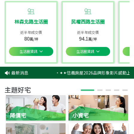
林森北路生活圈
民權西路生活圈
近半年成交價
近半年成交價
80
94.1
萬/坪
萬/坪
生活圈資訊
生活圈資訊
最新消息
‧
✦✦信義房屋2026品牌形象影片感動上映
主題好宅
降價宅
小資宅