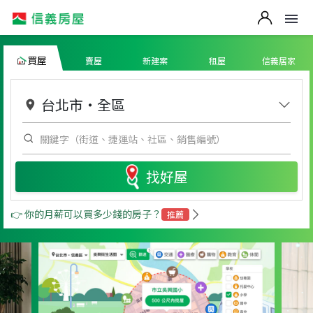
買屋
賣屋
新建案
租屋
信義居家
台北市
・
全區
找好屋
👉 你的月薪可以買多少錢的房子？
推薦