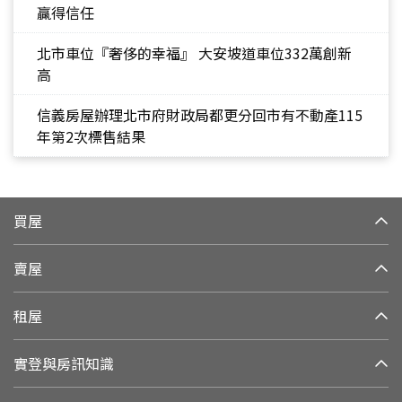
贏得信任
北市車位『奢侈的幸福』 大安坡道車位332萬創新
高
信義房屋辦理北市府財政局都更分回市有不動產115
年第2次標售結果
買屋
賣屋
租屋
實登與房訊知識