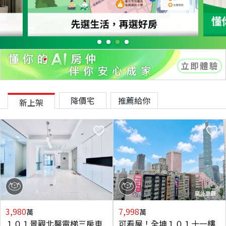
降價宅
推薦給你
新上架
3,980
7,998
萬
萬
１０１景觀北醫電梯三房車
可看屋！全坤１０１十一樓