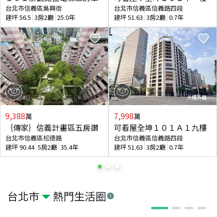
台北市信義區吳興街
台北市信義區信義路四段
建坪
56.5
3房2廳
25.0年
建坪
51.63
3房2廳
0.7年
9,388
7,998
萬
萬
｛傳家｝信義計畫區五房讚
可看屋全坤１０１Ａ１九樓
台北市信義區松德路
台北市信義區信義路四段
建坪
90.44
5房2廳
35.4年
建坪
51.63
3房2廳
0.7年
台北市
熱門生活圈