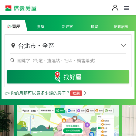
買屋
賣屋
新建案
租屋
信義居家
台北市
・
全區
找好屋
👉 你的月薪可以買多少錢的房子？
推薦