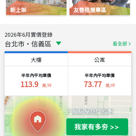
新上架
友善租屋專區
2026
年
6
月實價登錄
台北市
・
信義區
看全部
大樓
公寓
半年內平均單價
半年內平均單價
113.9
73.77
萬/坪
萬/坪