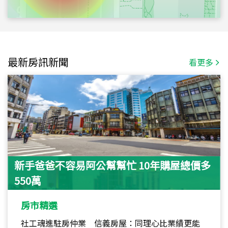
最新房訊新聞
看更多
新手爸爸不容易阿公幫幫忙 10年購屋總價多
550萬
房市精選
社工魂進駐房仲業 信義房屋：同理心比業績更能