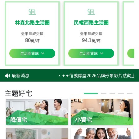
林森北路生活圈
民權西路生活圈
近半年成交價
近半年成交價
80
94.1
萬/坪
萬/坪
生活圈資訊
生活圈資訊
最新消息
‧
✦✦信義房屋2026品牌形象影片感動上映
主題好宅
降價宅
小資宅