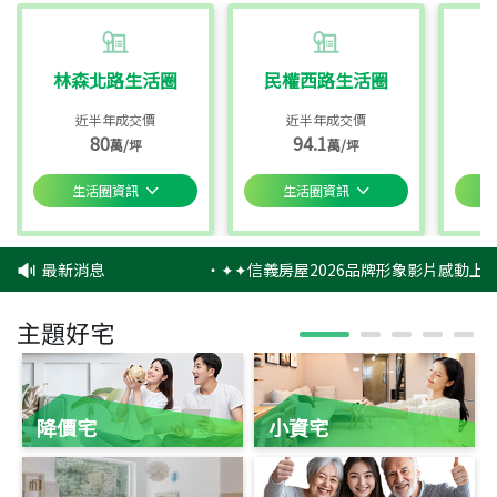
林森北路生活圈
民權西路生活圈
近半年成交價
近半年成交價
80
94.1
萬/坪
萬/坪
生活圈資訊
生活圈資訊
最新消息
‧
✦✦信義房屋2026品牌形象影片感動上映
主題好宅
降價宅
小資宅