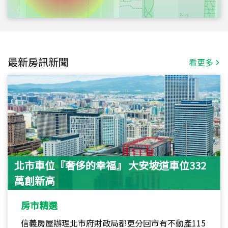
最新房訊新聞
看更多
北市車位『奢侈的幸福』 大安坡道車位332
萬創新高
房市精選
信義房屋辦理北市府財政局都更分回市有不動產115