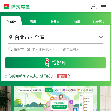
買屋
賣屋
新建案
租屋
信義居家
台北市
・
全區
找好屋
👉 你的月薪可以買多少錢的房子？
推薦