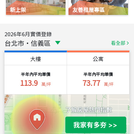
新上架
友善租屋專區
2026
年
6
月實價登錄
台北市
・
信義區
看全部
大樓
公寓
半年內平均單價
半年內平均單價
113.9
73.77
萬/坪
萬/坪