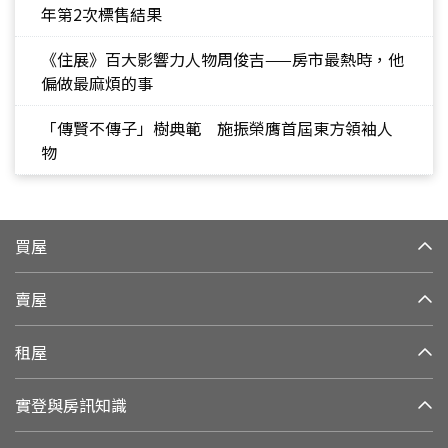
年第2次標售結果
《住展》百大影響力人物周俊吉——房市最熱時，他
偏做最麻煩的事
「傳賢不傳子」樹典範 施振榮膺首屆東方領袖人
物
買屋
賣屋
租屋
實登與房訊知識