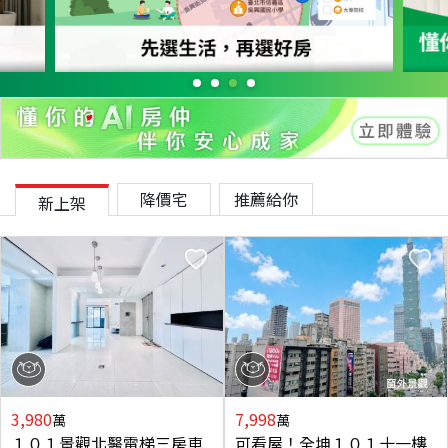
降價宅
推薦給你
新上架
3,980
7,998
萬
萬
１０１景觀北醫電梯三房車
可看屋！全坤１０１十一樓