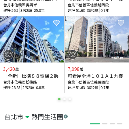
台北市信義區吳興街
台北市信義區信義路四段
建坪
56.5
3房2廳
25.0年
建坪
51.63
3房2廳
0.7年
3,420
7,998
萬
萬
｛全新｝松德８８電梯２房
可看屋全坤１０１Ａ１九樓
台北市信義區松德路
台北市信義區信義路四段
建坪
28.83
2房2廳
0.8年
建坪
51.63
3房2廳
0.7年
台北市
熱門生活圈