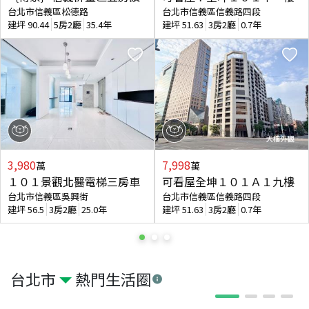
台北市信義區松德路
台北市信義區信義路四段
建坪
90.44
5房2廳
35.4年
建坪
51.63
3房2廳
0.7年
3,980
7,998
萬
萬
１０１景觀北醫電梯三房車
可看屋全坤１０１Ａ１九樓
台北市信義區吳興街
台北市信義區信義路四段
建坪
56.5
3房2廳
25.0年
建坪
51.63
3房2廳
0.7年
台北市
熱門生活圈