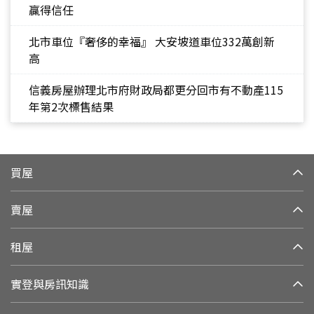
贏得信任
北市車位『奢侈的幸福』 大安坡道車位332萬創新
高
信義房屋辦理北市府財政局都更分回市有不動產115
年第2次標售結果
買屋
賣屋
租屋
實登與房訊知識