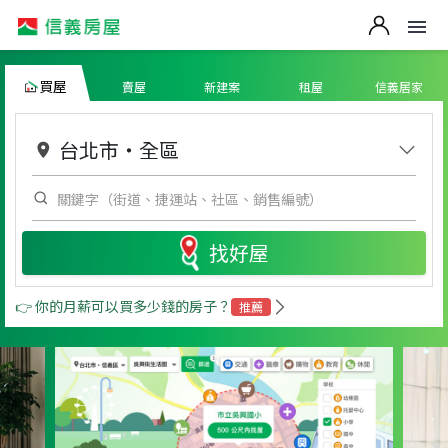
買屋
賣屋
新建案
租屋
信義居家
台北市
・
全區
找好屋
👉 你的月薪可以買多少錢的房子？
推薦