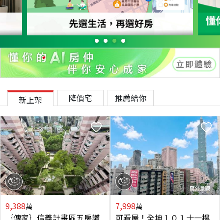
降價宅
推薦給你
新上架
9,388
7,998
萬
萬
｛傳家｝信義計畫區五房讚
可看屋！全坤１０１十一樓