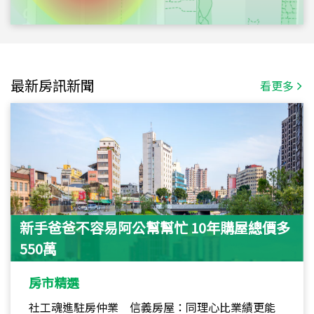
最新房訊新聞
看更多
新手爸爸不容易阿公幫幫忙 10年購屋總價多
550萬
房市精選
社工魂進駐房仲業 信義房屋：同理心比業績更能