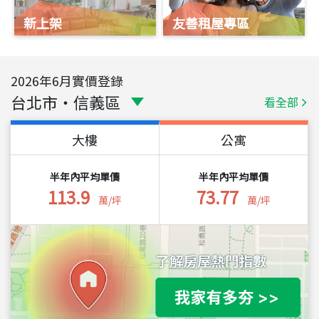
新上架
友善租屋專區
2026
年
6
月實價登錄
台北市
・
信義區
看全部
大樓
公寓
半年內平均單價
半年內平均單價
113.9
73.77
萬/坪
萬/坪