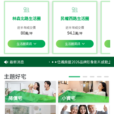
林森北路生活圈
民權西路生活圈
近半年成交價
近半年成交價
80
94.1
萬/坪
萬/坪
生活圈資訊
生活圈資訊
最新消息
‧
✦✦信義房屋2026品牌形象影片感動上映
主題好宅
降價宅
小資宅