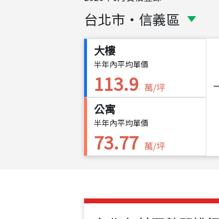
台北市
・
信義區
大樓
半年內平均單價
113.9
萬/坪
公寓
半年內平均單價
73.77
萬/坪