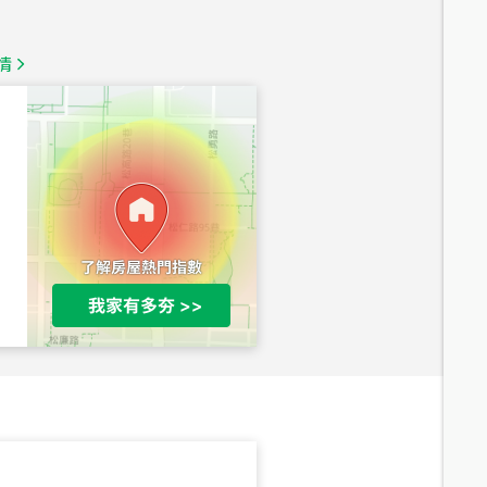
總價
1,350
萬
情
總價
1,020
萬
總價
490
萬
總價
1,808
萬
總價
530
萬
路二段