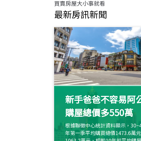
買賣房屋大小事就看
最新房訊新聞
新手爸爸不容易阿公
購屋總價多550萬
根據聯徵中心統計資料顯示，30~
年第一季平均購買總價1473.6
1063.2萬元，相較10年前平均購