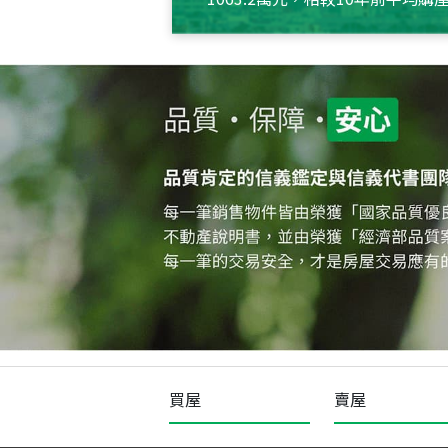
約550萬元，且貸款金額也多
買屋
賣屋