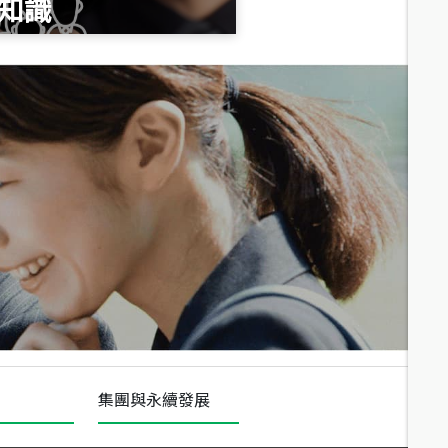
知識
總價
1,020
萬
總價
490
萬
總價
1,808
萬
集團與永續發展