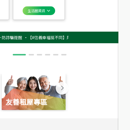
生活圈資訊
提醒
‧
【#信義幸福挺不同】用實力，讓升職免抽號碼牌！最新雇主品牌影片
友善租屋專區
新婚起家厝