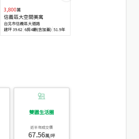
3,800
2,088
萬
萬
信義區大空間美寓
博愛精妝成家易
台北市信義區大道路
台北市信義區虎林街
建坪
39.62
6房4廳(含加蓋)
51.9年
建坪
20.47
3房2廳
56.4年
雙園生活圈
近半年成交價
67.56
萬/坪