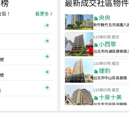
行榜
最新成交社區物件
115
年
07
月 成交
央央
社區！
看更多
新竹縣竹北市高鐵八
115
年
07
月 成交
小西華
台北市內湖區康寧路
115
年
07
月 成交
號
捷豹
台北市中山區長春路
號
115
年
07
月 成交
十泉十美
街
台北市北投區光明路
115
年
07
月 成交
四維天廈
新竹市新竹市四維路