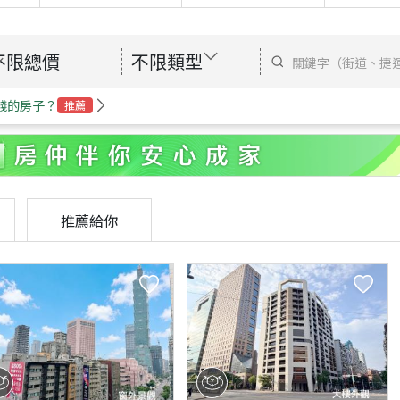
不限總價
不限類型
錢的房子？
推薦
推薦給你