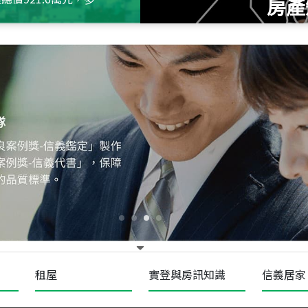
房產
115
年
07
月 成交
十泉十美
台北市北投區光明路
115
年
07
月 成交
四維天廈
新竹市新竹市四維路
115
年
07
月 成交
菁英典藏
新竹市新竹市慈祥路
租屋
實登與房訊知識
信義居家