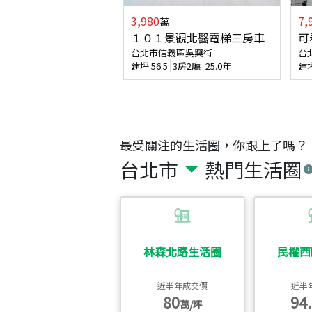
3,980
7,
萬
１０１景觀北醫電梯三房車
可
台北市信義區吳興街
台
建坪
56.5
3房2廳
25.0年
建
最受關注的生活圈，你跟上了嗎？
台北市
熱門生活圈
林森北路生活圈
民權西
近半年成交價
近半
80
94.
萬/坪