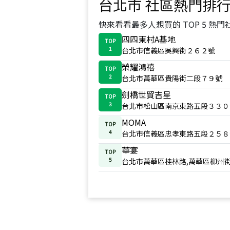
台北市
社區熱門排
快來看看最多人想買的 TOP 5 熱門
四四東村A基地
TOP
1
台北市信義區吳興街２６２號
榮耀鴻禧
TOP
2
台北市萬華區貴陽街二段７９號
劍橋世貿吉星
TOP
3
台北市松山區南京東路五段３３０
MOMA
TOP
4
台北市信義區忠孝東路五段２５８
華宴
TOP
5
台北市萬華區桂林路,萬華區柳州