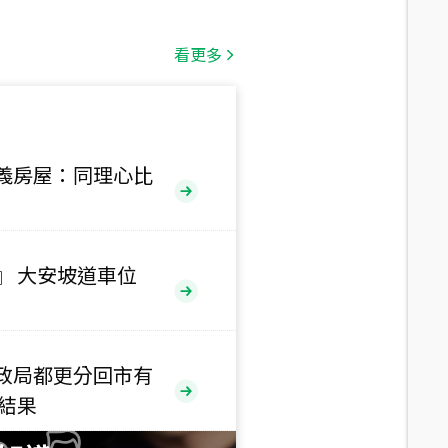
總價
1,808
萬
看更多
總價
530
萬
路二段
義房屋：同理心比
總價
5,800
萬
路
』 大安坡道車位
總價
1,938
萬
三段
政局都更分回市有
總價
售結果
1,350
萬