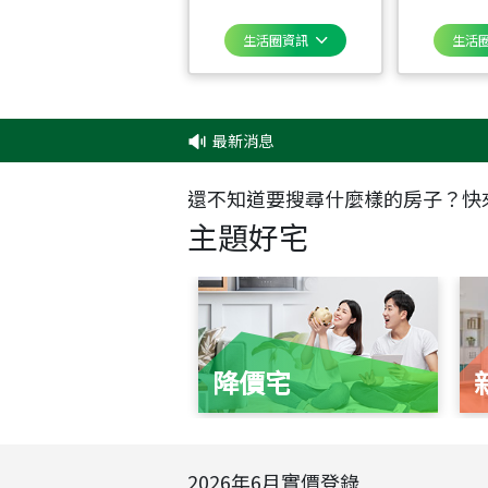
生活圈資訊
生活
最新消息
‧
還不知道要搜尋什麼樣的房子？快
主題好宅
降價宅
2026
年
6
月實價登錄