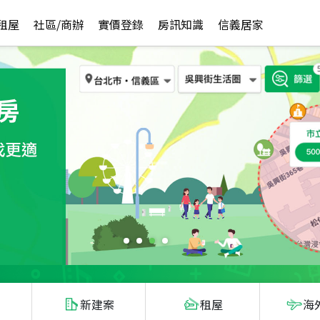
租屋
社區/商辦
實價登錄
房訊知識
信義居家
新建案
租屋
海