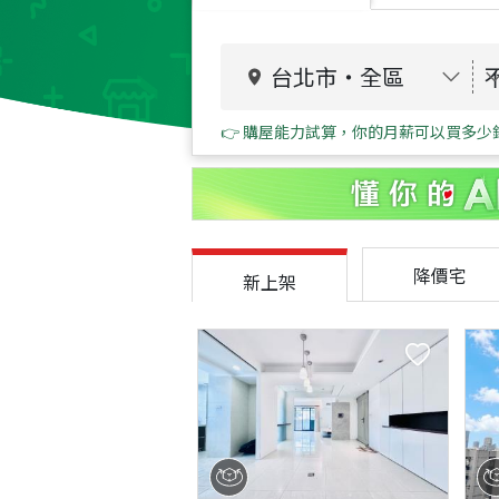
台北市
・
全區
👉 購屋能力試算，你的月薪可以買多少
降價宅
新上架