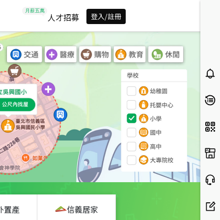
人才招募
登入/註冊
外置產
信義居家