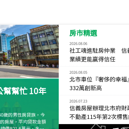
115
年
07
月 成交
菁英典藏
新竹市新竹市慈祥路
房市精選
115
年
07
月 成交
長隄
2026.08.06
新北市永和區環河西
社工魂進駐房仲業 信
業績更能贏得信任
115
年
07
月 成交
央央
2026.08.05
新竹縣竹北市高鐵八
北市車位『奢侈的幸福
332萬創新高
115
年
07
月 成交
幫幫忙 10年
小西華
台北市內湖區康寧路
2026.07.23
信義房屋辦理北市府財
115
年
07
月 成交
40歲的男性房貸族，今
不動產115年第2次標
捷豹
萬元的房屋，平均貸款金額
台北市中山區長春路
屋總價921.6萬元，多出