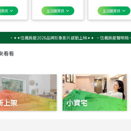
圈資訊
生活圈資訊
生活圈資訊
✦✦信義房屋2026品牌形象影片感動上映✦✦
‧
信義房屋聲明稿－防詐騙
來看看
新上架
小資宅