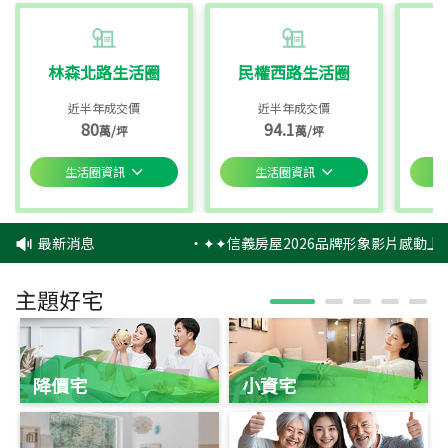
林森北路生活圈
民權西路生活圈
近半年成交價
近半年成交價
80
94.1
萬/坪
萬/坪
生活圈資訊
生活圈資訊
最新消息
‧
✦✦信義房屋2026品牌形象影片感動上映
主題好宅
降價宅
小資宅