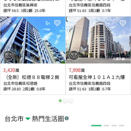
台北市信義區吳興街
台北市信義區信義路四段
建坪
56.5
3房2廳
25.0年
建坪
51.63
3房2廳
0.7年
3,420
7,998
萬
萬
｛全新｝松德８８電梯２房
可看屋全坤１０１Ａ１九樓
台北市信義區松德路
台北市信義區信義路四段
建坪
28.83
2房2廳
0.8年
建坪
51.63
3房2廳
0.7年
台北市
熱門生活圈