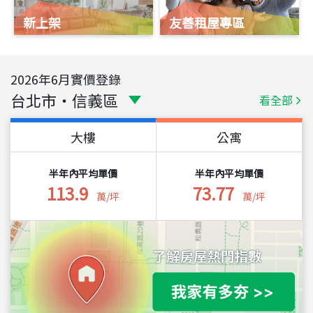
新上架
友善租屋專區
2026
年
6
月實價登錄
台北市
・
信義區
看全部
大樓
公寓
半年內平均單價
半年內平均單價
113.9
73.77
萬/坪
萬/坪