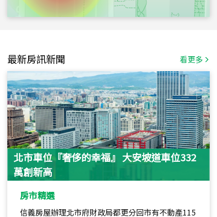
最新房訊新聞
看更多
北市車位『奢侈的幸福』 大安坡道車位332
萬創新高
房市精選
信義房屋辦理北市府財政局都更分回市有不動產115