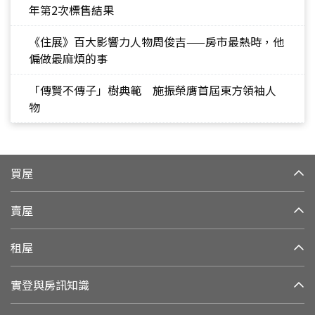
年第2次標售結果
《住展》百大影響力人物周俊吉——房市最熱時，他
偏做最麻煩的事
「傳賢不傳子」樹典範 施振榮膺首屆東方領袖人
物
買屋
賣屋
租屋
實登與房訊知識