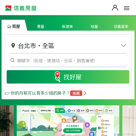
買屋
賣屋
新建案
租屋
信義居家
台北市
・
全區
找好屋
👉 你的月薪可以買多少錢的房子？
推薦