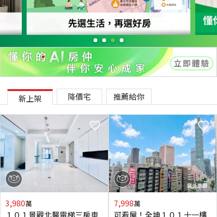
降價宅
推薦給你
新上架
3,980
7,998
萬
萬
１０１景觀北醫電梯三房車
可看屋！全坤１０１十一樓