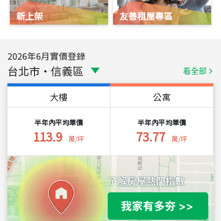
新上架
友善租屋專區
2026
年
6
月實價登錄
台北市
・
信義區
看全部
大樓
公寓
半年內平均單價
半年內平均單價
113.9
73.77
萬/坪
萬/坪