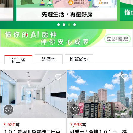
降價宅
推薦給你
新上架
3,980
7,998
萬
萬
１０１景觀北醫電梯三房車
可看屋！全坤１０１十一樓