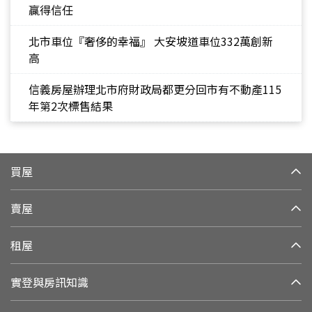
贏得信任
北市車位『奢侈的幸福』 大安坡道車位332萬創新
高
信義房屋辦理北市府財政局都更分回市有不動產115
年第2次標售結果
買屋
賣屋
租屋
實登與房訊知識