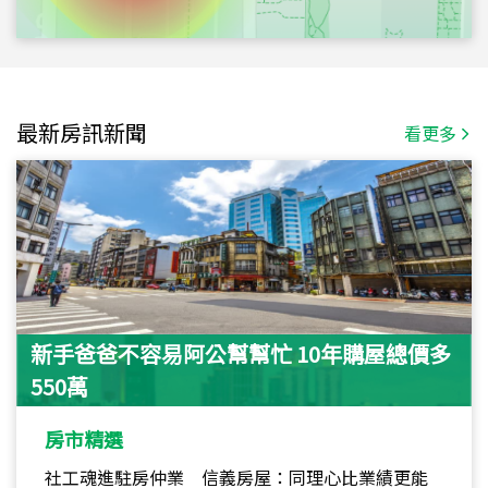
最新房訊新聞
看更多
新手爸爸不容易阿公幫幫忙 10年購屋總價多
550萬
房市精選
社工魂進駐房仲業 信義房屋：同理心比業績更能