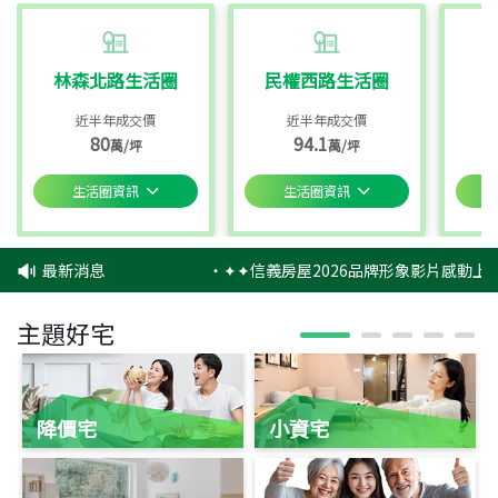
林森北路生活圈
民權西路生活圈
近半年成交價
近半年成交價
80
94.1
萬/坪
萬/坪
生活圈資訊
生活圈資訊
最新消息
‧
✦✦信義房屋2026品牌形象影片感動上映
主題好宅
降價宅
小資宅