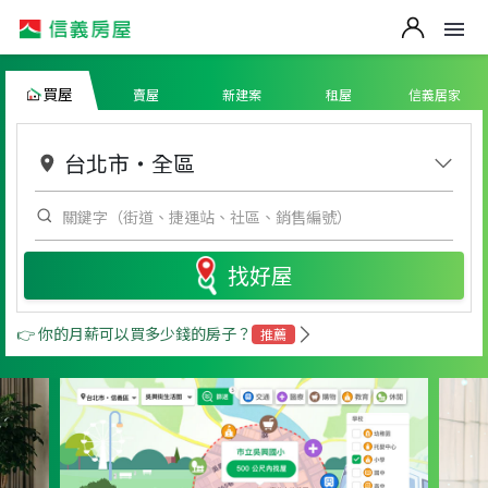
買屋
賣屋
新建案
租屋
信義居家
台北市
・
全區
找好屋
👉 你的月薪可以買多少錢的房子？
推薦