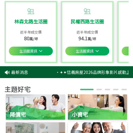
林森北路生活圈
民權西路生活圈
近半年成交價
近半年成交價
80
94.1
萬/坪
萬/坪
生活圈資訊
生活圈資訊
最新消息
‧
✦✦信義房屋2026品牌形象影片感動上映
主題好宅
降價宅
小資宅