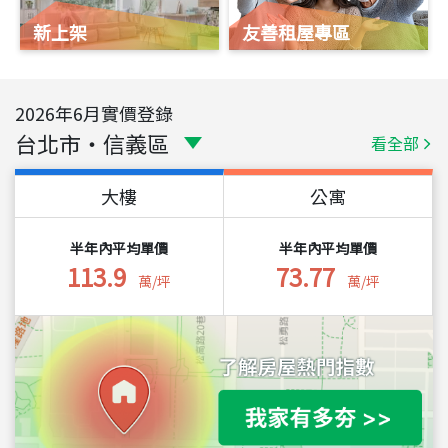
新上架
友善租屋專區
2026
年
6
月實價登錄
台北市
・
信義區
看全部
大樓
公寓
半年內平均單價
半年內平均單價
113.9
73.77
萬/坪
萬/坪