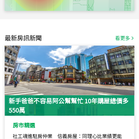
最新房訊新聞
看更多
新手爸爸不容易阿公幫幫忙 10年購屋總價多
550萬
房市精選
社工魂進駐房仲業 信義房屋：同理心比業績更能