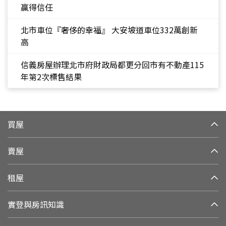
贏得信任
北市車位『奢侈的幸福』 大安坡道車位332萬創新
高
信義房屋辦理北市府財政局都更分回市有不動產115
年第2次標售結果
買屋
賣屋
租屋
實登與房訊知識