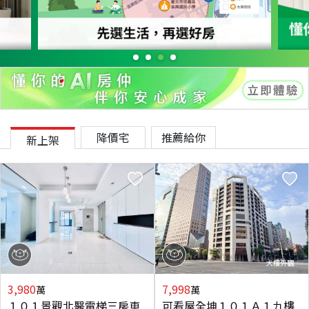
降價宅
推薦給你
新上架
3,980
7,998
萬
萬
１０１景觀北醫電梯三房車
可看屋全坤１０１Ａ１九樓