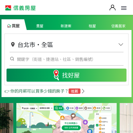
買屋
賣屋
新建案
租屋
信義居家
台北市
・
全區
找好屋
👉 你的月薪可以買多少錢的房子？
推薦