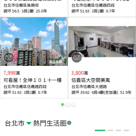
台北市信義區吳興街
台北市信義區信義路四段
建坪
56.5
3房2廳
25.0年
建坪
51.63
3房2廳
0.7年
7,998
3,800
萬
萬
可看屋！全坤１０１十一樓
信義區大空間美寓
台北市信義區信義路四段
台北市信義區大道路
建坪
51.63
3房2廳
0.7年
建坪
39.62
6房4廳(含加蓋)
51.9年
台北市
熱門生活圈