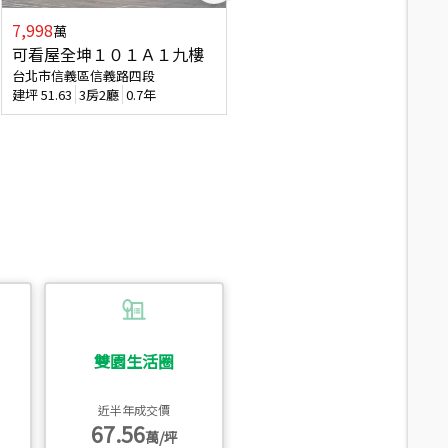
7,998
3,800
萬
萬
可看屋全坤１０１Ａ１九樓
信義區大空間美寓
台北市信義區信義路四段
台北市信義區大道路
建坪
51.63
3房2廳
0.7年
建坪
39.62
6房4廳(含加蓋)
51.9
雙園生活圈
近半年成交價
67.56
萬/坪