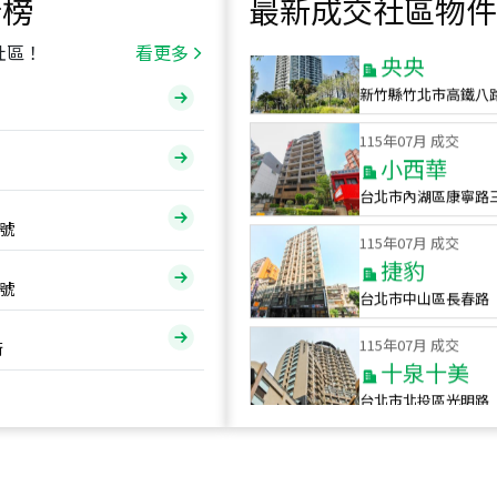
行榜
最新成交社區物件
115
年
07
月 成交
央央
社區！
看更多
新竹縣竹北市高鐵八
115
年
07
月 成交
小西華
台北市內湖區康寧路
115
年
07
月 成交
號
捷豹
台北市中山區長春路
號
115
年
07
月 成交
十泉十美
街
台北市北投區光明路
115
年
07
月 成交
四維天廈
新竹市新竹市四維路