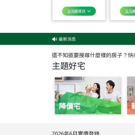
生活圈資訊
生活
最新消息
‧
還不知道要搜尋什麼樣的房子？快
主題好宅
降價宅
2026
年
6
月實價登錄