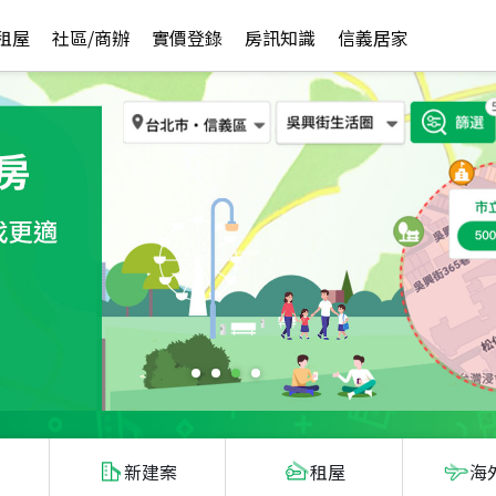
租屋
社區/商辦
實價登錄
房訊知識
信義居家
新建案
租屋
海