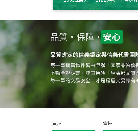
約550萬元，且貸款金額也多
買屋
賣屋