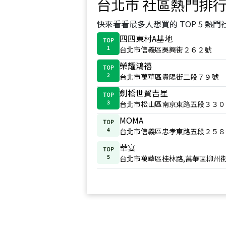
台北市
社區熱門排
快來看看最多人想買的 TOP 5 熱門
四四東村A基地
TOP
1
台北市信義區吳興街２６２號
榮耀鴻禧
TOP
2
台北市萬華區貴陽街二段７９號
劍橋世貿吉星
TOP
3
台北市松山區南京東路五段３３０
MOMA
TOP
4
台北市信義區忠孝東路五段２５８
華宴
TOP
5
台北市萬華區桂林路,萬華區柳州