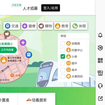
人才招募
登入/註冊
外置產
信義居家