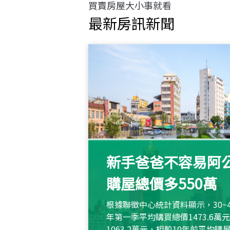
買賣房屋大小事就看
最新房訊新聞
新手爸爸不容易阿公
購屋總價多550萬
根據聯徵中心統計資料顯示，30~
年第一季平均購買總價1473.6
1063.2萬元，相較10年前平均購