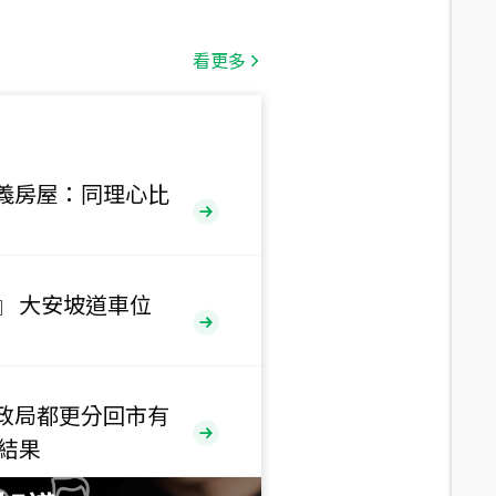
總價
1,808
萬
看更多
總價
530
萬
路二段
義房屋：同理心比
總價
5,800
萬
路
』 大安坡道車位
總價
1,938
萬
三段
政局都更分回市有
總價
售結果
1,350
萬