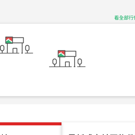
115
年
07
月 成交
捷豹
台北市中山區長春路
看全部行
115
年
07
月 成交
十泉十美
台北市北投區光明路
115
年
07
月 成交
四維天廈
新竹市新竹市四維路
115
年
07
月 成交
菁英典藏
新竹市新竹市慈祥路
115
年
07
月 成交
長隄
新北市永和區環河西