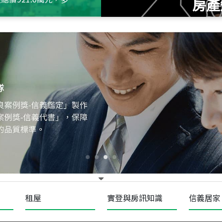
房產
115
年
07
月 成交
十泉十美
台北市北投區光明路
115
年
07
月 成交
四維天廈
新竹市新竹市四維路
115
年
07
月 成交
菁英典藏
新竹市新竹市慈祥路
租屋
實登與房訊知識
信義居家