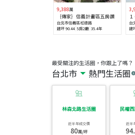
9,388
3,
萬
｛傳家｝信義計畫區五房讚
１
台北市信義區松德路
台
建坪
90.44
5房2廳
35.4年
建
最受關注的生活圈，你跟上了嗎？
台北市
熱門生活圈
林森北路生活圈
民權西
近半年成交價
近半
80
94.
萬/坪