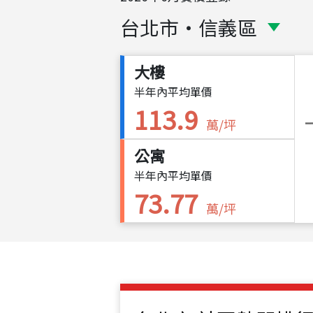
台北市
・
信義區
大樓
半年內平均單價
113.9
萬/坪
公寓
半年內平均單價
73.77
萬/坪