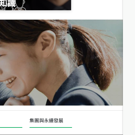
知識
總價
1,020
萬
總價
490
萬
總價
1,808
萬
集團與永續發展