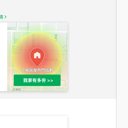
總價
1,350
萬
情
總價
1,020
萬
總價
490
萬
總價
1,808
萬
總價
530
萬
路二段