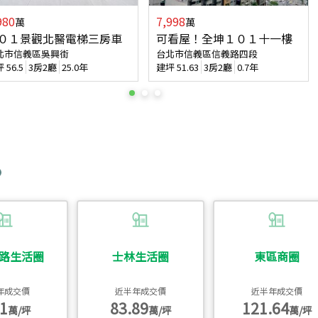
980
7,998
萬
萬
０１景觀北醫電梯三房車
可看屋！全坤１０１十一樓
北市信義區吳興街
台北市信義區信義路四段
坪
56.5
3房2廳
25.0年
建坪
51.63
3房2廳
0.7年
路生活圈
士林生活圈
東區商圈
年成交價
近半年成交價
近半年成交價
1
83.89
121.64
萬/坪
萬/坪
萬/坪