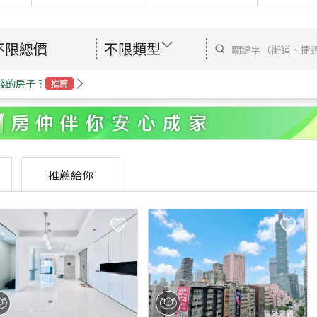
不限總價
不限類型
錢的房子？
推薦
推薦給你