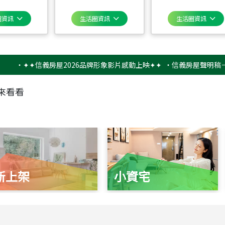
圈資訊
生活圈資訊
生活圈資訊
✦✦信義房屋2026品牌形象影片感動上映✦✦
‧
信義房屋聲明稿－防詐騙
來看看
新上架
小資宅