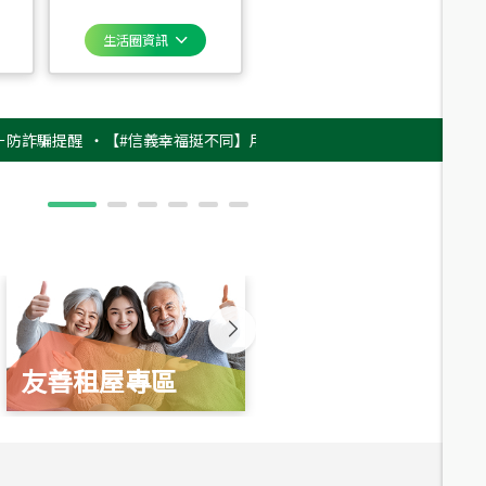
生活圈資訊
提醒
‧
【#信義幸福挺不同】用實力，讓升職免抽號碼牌！最新雇主品牌影片
友善租屋專區
新婚起家厝