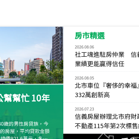
115
年
07
月 成交
菁英典藏
新竹市新竹市慈祥路
房市精選
115
年
07
月 成交
長隄
2026.08.06
新北市永和區環河西
社工魂進駐房仲業 信
業績更能贏得信任
115
年
07
月 成交
央央
2026.08.05
新竹縣竹北市高鐵八
北市車位『奢侈的幸福
332萬創新高
115
年
07
月 成交
幫幫忙 10年
小西華
台北市內湖區康寧路
2026.07.23
信義房屋辦理北市府財
115
年
07
月 成交
40歲的男性房貸族，今
不動產115年第2次標
捷豹
萬元的房屋，平均貸款金額
台北市中山區長春路
屋總價921.6萬元，多出