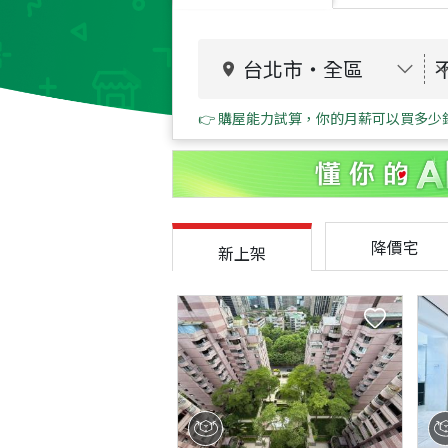
台北市
・
全區
👉 購屋能力試算，你的月薪可以買多少
降價宅
新上架