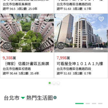
台北市信義區吳興街
台北市信義區信義路四段
建坪
56.5
3房2廳
25.0年
建坪
51.63
3房2廳
0.7年
9,388
7,998
萬
萬
｛傳家｝信義計畫區五房讚
可看屋全坤１０１Ａ１九樓
台北市信義區松德路
台北市信義區信義路四段
建坪
90.44
5房2廳
35.4年
建坪
51.63
3房2廳
0.7年
台北市
熱門生活圈