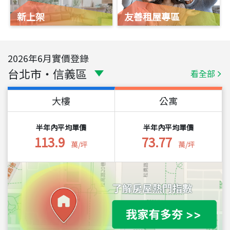
新上架
友善租屋專區
2026
年
6
月實價登錄
台北市
・
信義區
看全部
大樓
公寓
半年內平均單價
半年內平均單價
113.9
73.77
萬/坪
萬/坪