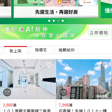
降價宅
推薦給你
新上架
3,980
7,998
萬
萬
１０１景觀北醫電梯三房車
可看屋！全坤１０１十一樓