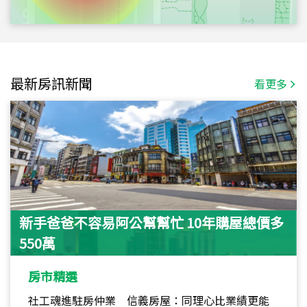
最新房訊新聞
看更多
新手爸爸不容易阿公幫幫忙 10年購屋總價多
550萬
房市精選
社工魂進駐房仲業 信義房屋：同理心比業績更能