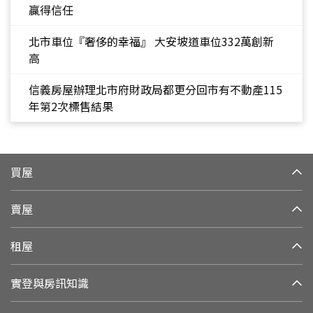
贏得信任
北市車位『奢侈的幸福』 大安坡道車位332萬創新
高
信義房屋辦理北市府財政局都更分回市有不動產115
年第2次標售結果
買屋
賣屋
租屋
實登與房訊知識