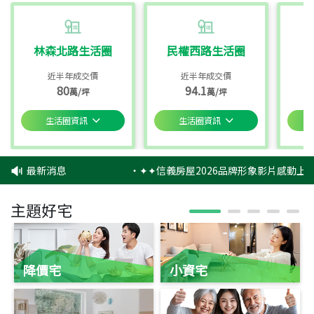
林森北路生活圈
民權西路生活圈
近半年成交價
近半年成交價
80
94.1
萬/坪
萬/坪
生活圈資訊
生活圈資訊
最新消息
‧
✦✦信義房屋2026品牌形象影片感動上映
主題好宅
降價宅
小資宅