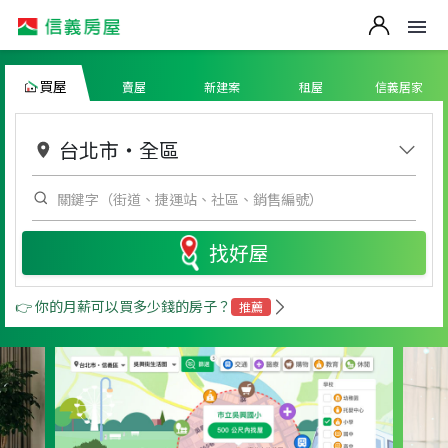
買屋
賣屋
新建案
租屋
信義居家
台北市
・
全區
找好屋
👉 你的月薪可以買多少錢的房子？
推薦