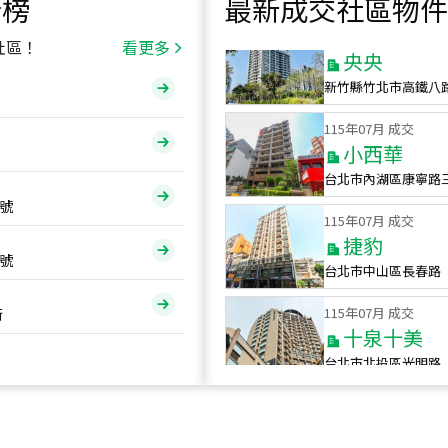
行榜
最新成交社區物件
115
年
07
月 成交
央央
社區！
看更多
新竹縣竹北市高鐵八
115
年
07
月 成交
小西華
台北市內湖區康寧路
115
年
07
月 成交
號
捷豹
台北市中山區長春路
號
115
年
07
月 成交
十泉十美
街
台北市北投區光明路
115
年
07
月 成交
四維天廈
新竹市新竹市四維路