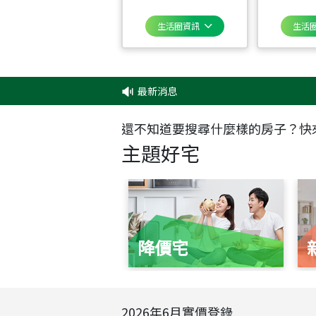
生活圈資訊
生活
最新消息
‧
還不知道要搜尋什麼樣的房子？快
主題好宅
降價宅
2026
年
6
月實價登錄