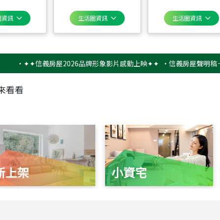
圈資訊
生活圈資訊
生活圈資訊
✦✦信義房屋2026品牌形象影片感動上映✦✦
‧
信義房屋聲明稿－防詐騙
來看看
新上架
小資宅