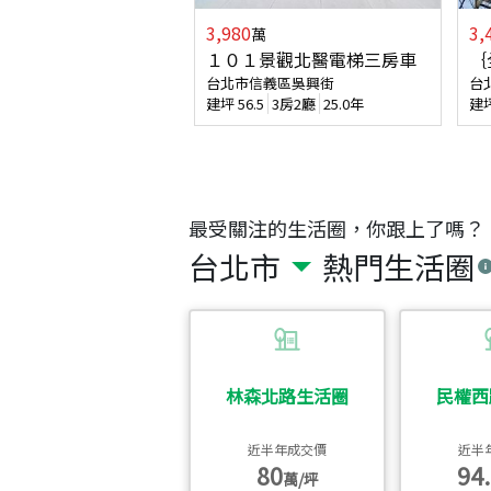
3,980
3,
萬
１０１景觀北醫電梯三房車
｛
台北市信義區吳興街
台
建坪
56.5
3房2廳
25.0年
建
最受關注的生活圈，你跟上了嗎？
台北市
熱門生活圈
林森北路生活圈
民權西
近半年成交價
近半
80
94.
萬/坪