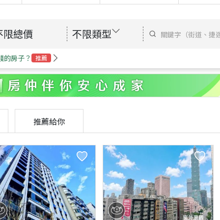
不限總價
不限類型
錢的房子？
推薦
推薦給你