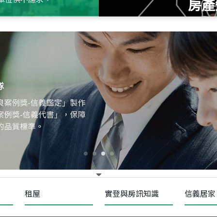
房產
115
年
07
月 成交
十泉十美
台北市北投區光明路
115
年
07
月 成交
四維天廈
新竹市新竹市四維路
115
年
07
月 成交
菁英典藏
新竹市新竹市慈祥路
租屋
實登與房訊知識
信義居家