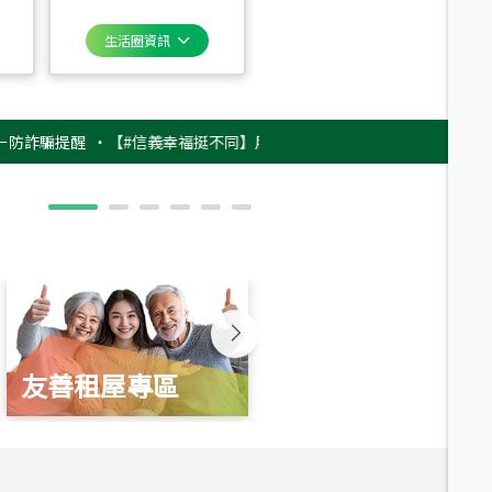
生活圈資訊
提醒
‧
【#信義幸福挺不同】用實力，讓升職免抽號碼牌！最新雇主品牌影片
友善租屋專區
新婚起家厝