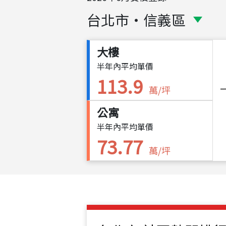
台北市
・
信義區
大樓
半年內平均單價
113.9
萬/坪
公寓
半年內平均單價
73.77
萬/坪