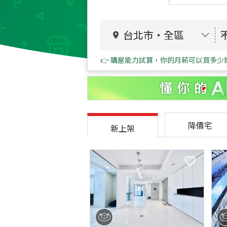
台北市
・
全區
👉 購屋能力試算，你的月薪可以買多少
降價宅
新上架