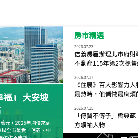
115
年
07
月 成交
菁英典藏
新竹市新竹市慈祥路
房市精選
115
年
07
月 成交
長隄
2026.07.23
新北市永和區環河西
信義房屋辦理北市府財
不動產115年第2次標
115
年
07
月 成交
央央
2026.07.17
新竹縣竹北市高鐵八
《住展》百大影響力人
最熱時，他偏做最麻煩
115
年
07
月 成交
福』 大安坡
小西華
高
台北市內湖區康寧路
2026.07.15
「傳賢不傳子」樹典範
115
年
07
月 成交
萬元，2025年均價來到
方領袖人物
捷豹
元蟬聯全市最貴，信義、中
台北市中山區長春路
區車位供不應求。