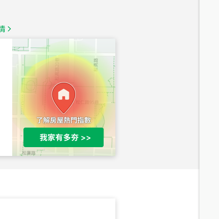
總價
1,350
萬
情
總價
1,020
萬
總價
490
萬
總價
1,808
萬
總價
530
萬
路二段