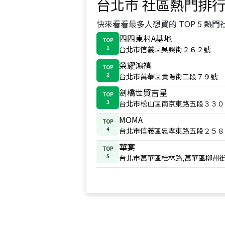
台北市
社區熱門排
快來看看最多人想買的 TOP 5 熱門
四四東村A基地
TOP
1
台北市信義區吳興街２６２號
榮耀鴻禧
TOP
2
台北市萬華區貴陽街二段７９號
劍橋世貿吉星
TOP
3
台北市松山區南京東路五段３３０
MOMA
TOP
4
台北市信義區忠孝東路五段２５８
華宴
TOP
5
台北市萬華區桂林路,萬華區柳州