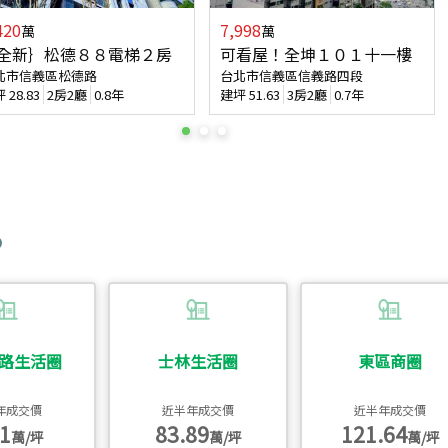
420
7,998
萬
萬
全新｝松德８８電梯２房
可看屋！全坤１０１十一樓
北市信義區松德路
台北市信義區信義路四段
坪
28.83
2房2廳
0.8年
建坪
51.63
3房2廳
0.7年
路生活圈
士林生活圈
東區商圈
年成交價
近半年成交價
近半年成交價
1
83.89
121.64
萬/坪
萬/坪
萬/坪