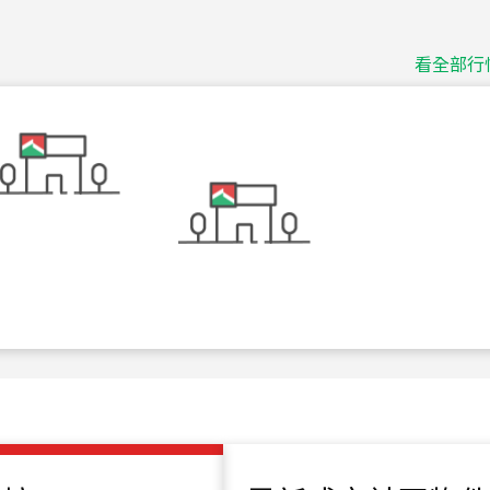
115
年
07
月 成交
捷豹
台北市中山區長春路
看全部行
115
年
07
月 成交
十泉十美
台北市北投區光明路
115
年
07
月 成交
四維天廈
新竹市新竹市四維路
115
年
07
月 成交
菁英典藏
新竹市新竹市慈祥路
115
年
07
月 成交
長隄
新北市永和區環河西