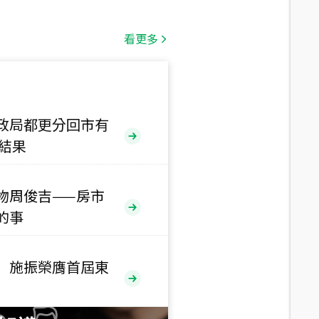
總價
1,808
萬
看更多
總價
530
萬
路二段
政局都更分回市有
售結果
總價
5,800
萬
路
物周俊吉——房市
的事
總價
1,938
萬
三段
 施振榮膺首屆東
總價
1,350
萬