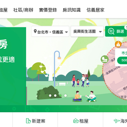
租屋
社區/商辦
實價登錄
房訊知識
信義居家
新建案
租屋
海