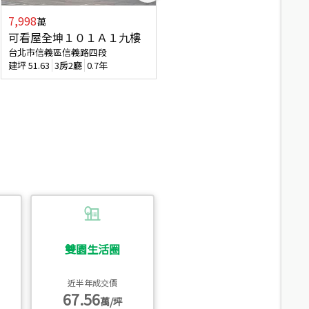
7,998
7,688
萬
萬
可看屋全坤１０１Ａ１九樓
專任全坤１０１邊間１３樓
台北市信義區信義路四段
台北市信義區信義路四段
建坪
51.63
3房2廳
0.7年
建坪
53
2廳2衛
0.7年
雙園生活圈
近半年成交價
67.56
萬/坪