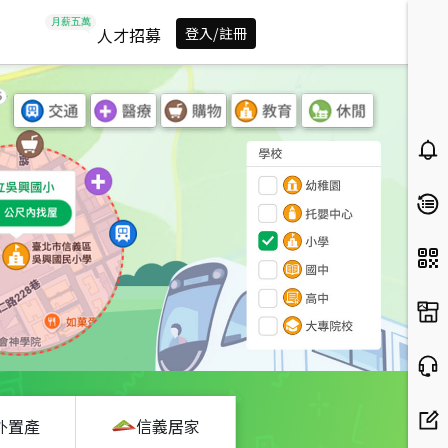
人才招募
登入/註冊
外置產
信義居家