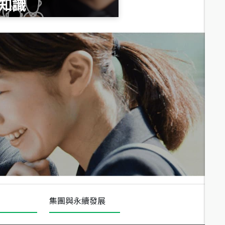
知識
總價
1,020
萬
總價
490
萬
總價
1,808
萬
集團與永續發展