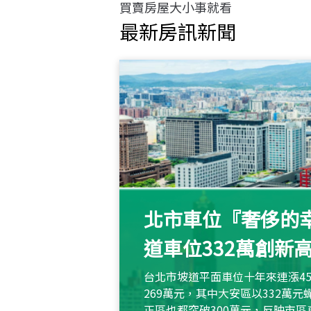
買賣房屋大小事就看
最新房訊新聞
北市車位『奢侈的幸
道車位332萬創新
台北市坡道平面車位十年來連漲45
269萬元，其中大安區以332萬
正區也都突破300萬元，反映市