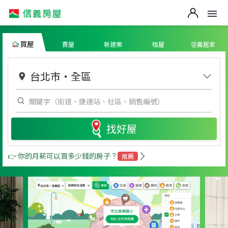
買屋
賣屋
新建案
租屋
信義居家
台北市
・
全區
找好屋
👉 你的月薪可以買多少錢的房子？
推薦