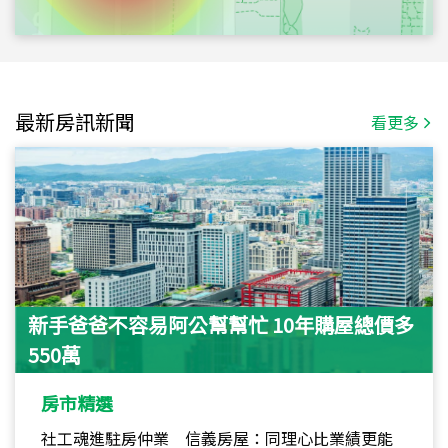
最新房訊新聞
看更多
新手爸爸不容易阿公幫幫忙 10年購屋總價多
550萬
房市精選
社工魂進駐房仲業 信義房屋：同理心比業績更能