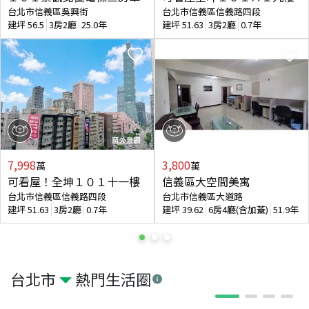
台北市信義區吳興街
台北市信義區信義路四段
建坪
56.5
3房2廳
25.0年
建坪
51.63
3房2廳
0.7年
7,998
3,800
萬
萬
可看屋！全坤１０１十一樓
信義區大空間美寓
台北市信義區信義路四段
台北市信義區大道路
建坪
51.63
3房2廳
0.7年
建坪
39.62
6房4廳(含加蓋)
51.9年
台北市
熱門生活圈