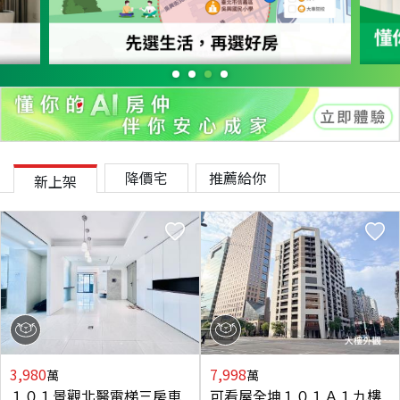
降價宅
推薦給你
新上架
3,980
7,998
萬
萬
１０１景觀北醫電梯三房車
可看屋全坤１０１Ａ１九樓