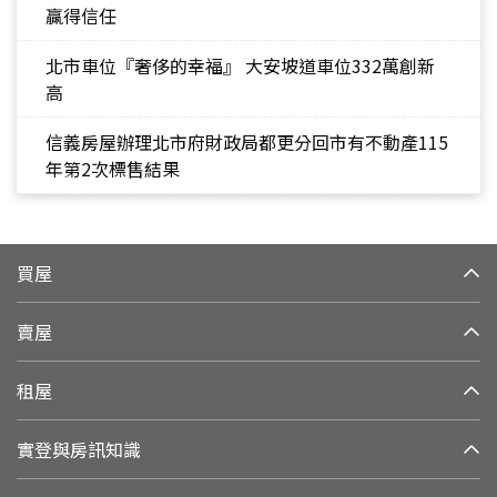
贏得信任
北市車位『奢侈的幸福』 大安坡道車位332萬創新
高
信義房屋辦理北市府財政局都更分回市有不動產115
年第2次標售結果
買屋
賣屋
租屋
實登與房訊知識