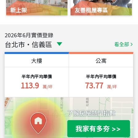
新上架
友善租屋專區
2026
年
6
月實價登錄
台北市
・
信義區
看全部
大樓
公寓
半年內平均單價
半年內平均單價
113.9
73.77
萬/坪
萬/坪