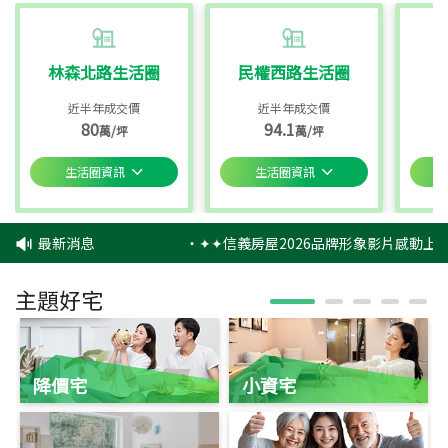
林森北路生活圈
民權西路生活圈
近半年成交價
近半年成交價
80
94.1
萬/坪
萬/坪
生活圈資訊
生活圈資訊
最新消息
‧
✦✦信義房屋2026品牌形象影片感動上映
主題好宅
降價宅
小資宅