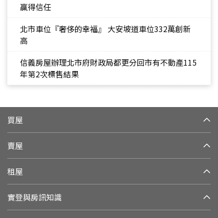
贏得信任
北市車位『奢侈的幸福』 大安坡道車位332萬創新
高
信義房屋辦理北市府財政局都更分回市有不動產115
年第2次標售結果
買屋
賣屋
租屋
實登與房訊知識