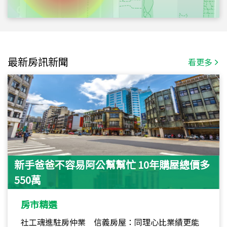
最新房訊新聞
看更多
新手爸爸不容易阿公幫幫忙 10年購屋總價多
550萬
房市精選
社工魂進駐房仲業 信義房屋：同理心比業績更能