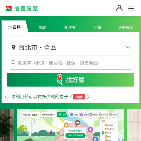
買屋
賣屋
新建案
租屋
信義居家
台北市
・
全區
找好屋
👉 你的月薪可以買多少錢的房子？
推薦