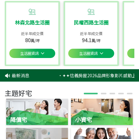
林森北路生活圈
民權西路生活圈
近半年成交價
近半年成交價
80
94.1
萬/坪
萬/坪
生活圈資訊
生活圈資訊
最新消息
‧
✦✦信義房屋2026品牌形象影片感動上映
主題好宅
降價宅
小資宅