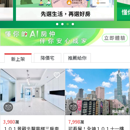
降價宅
推薦給你
新上架
3,980
7,998
萬
萬
１０１景觀北醫電梯三房車
可看屋！全坤１０１十一樓