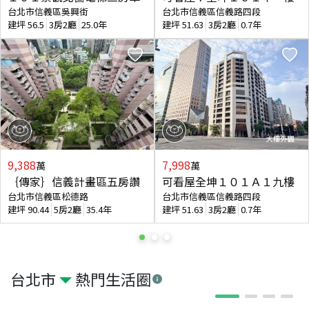
台北市信義區吳興街
台北市信義區信義路四段
建坪
56.5
3房2廳
25.0年
建坪
51.63
3房2廳
0.7年
9,388
7,998
萬
萬
｛傳家｝信義計畫區五房讚
可看屋全坤１０１Ａ１九樓
台北市信義區松德路
台北市信義區信義路四段
建坪
90.44
5房2廳
35.4年
建坪
51.63
3房2廳
0.7年
台北市
熱門生活圈