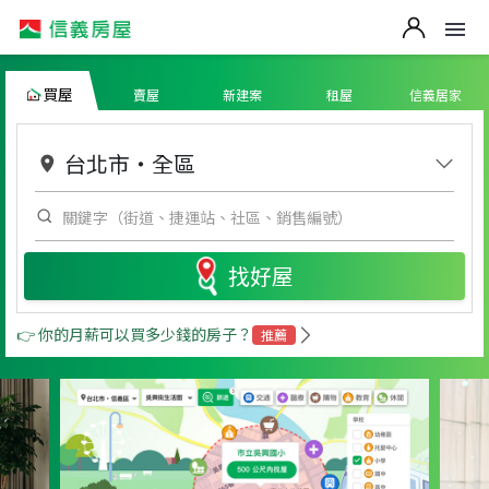
買屋
賣屋
新建案
租屋
信義居家
台北市
・
全區
找好屋
👉 你的月薪可以買多少錢的房子？
推薦