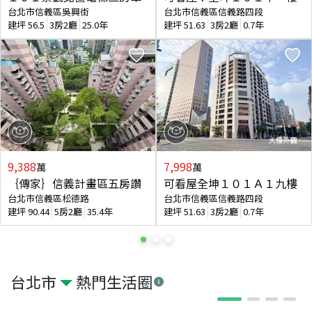
台北市信義區吳興街
台北市信義區信義路四段
建坪
56.5
3房2廳
25.0年
建坪
51.63
3房2廳
0.7年
9,388
7,998
萬
萬
｛傳家｝信義計畫區五房讚
可看屋全坤１０１Ａ１九樓
台北市信義區松德路
台北市信義區信義路四段
建坪
90.44
5房2廳
35.4年
建坪
51.63
3房2廳
0.7年
台北市
熱門生活圈