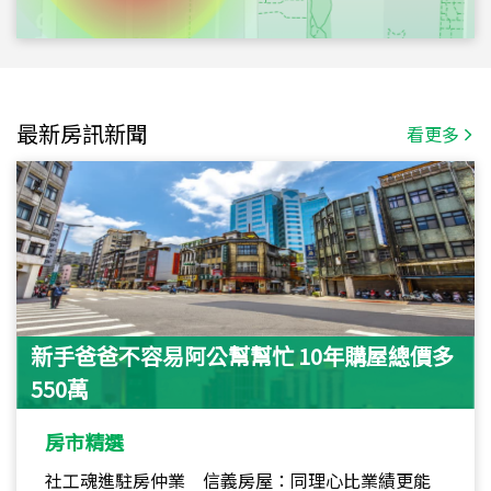
最新房訊新聞
看更多
新手爸爸不容易阿公幫幫忙 10年購屋總價多
550萬
房市精選
社工魂進駐房仲業 信義房屋：同理心比業績更能