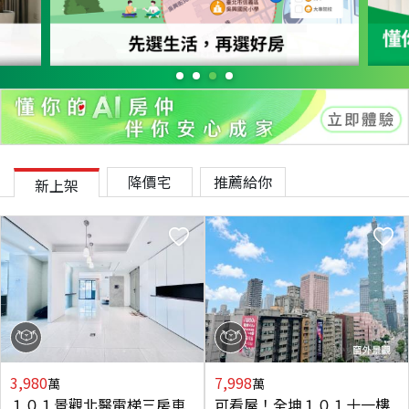
降價宅
推薦給你
新上架
3,980
7,998
萬
萬
１０１景觀北醫電梯三房車
可看屋！全坤１０１十一樓