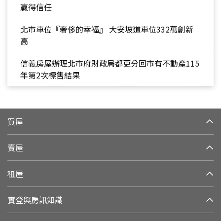
贏得信任
北市車位『奢侈的幸福』 大安坡道車位332萬創新
高
信義房屋辦理北市府財政局都更分回市有不動產115
年第2次標售結果
買屋
賣屋
租屋
實登與房訊知識