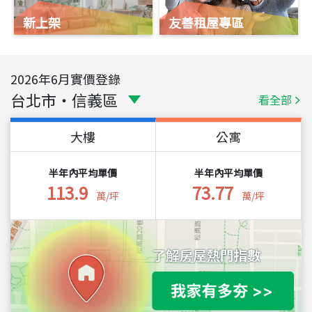
新上架
友善租屋專區
2026
年
6
月實價登錄
台北市
・
信義區
看全部
大樓
公寓
半年內平均單價
半年內平均單價
113.9
73.77
萬/坪
萬/坪