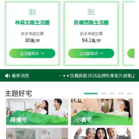
林森北路生活圈
民權西路生活圈
近半年成交價
近半年成交價
80
94.1
萬/坪
萬/坪
生活圈資訊
生活圈資訊
最新消息
‧
✦✦信義房屋2026品牌形象影片感動上映
主題好宅
降價宅
小資宅