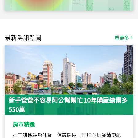
最新房訊新聞
看更多
新手爸爸不容易阿公幫幫忙 10年購屋總價多
550萬
房市精選
社工魂進駐房仲業 信義房屋：同理心比業績更能