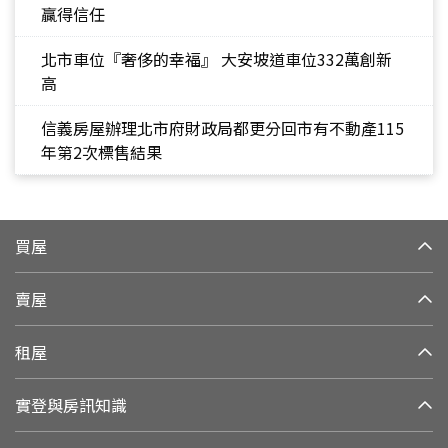
贏得信任
北市車位『奢侈的幸福』 大安坡道車位332萬創新
高
信義房屋辦理北市府財政局都更分回市有不動產115
年第2次標售結果
買屋
賣屋
租屋
實登與房訊知識