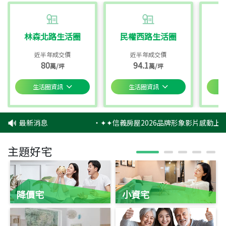
林森北路生活圈
民權西路生活圈
近半年成交價
近半年成交價
80
94.1
萬/坪
萬/坪
生活圈資訊
生活圈資訊
最新消息
‧
✦✦信義房屋2026品牌形象影片感動上映
主題好宅
降價宅
小資宅