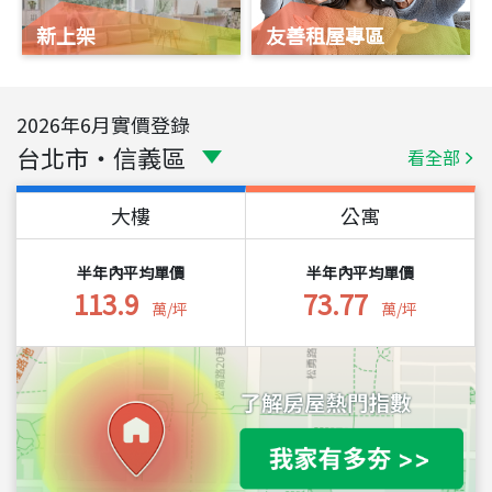
新上架
友善租屋專區
2026
年
6
月實價登錄
台北市
・
信義區
看全部
大樓
公寓
半年內平均單價
半年內平均單價
113.9
73.77
萬/坪
萬/坪