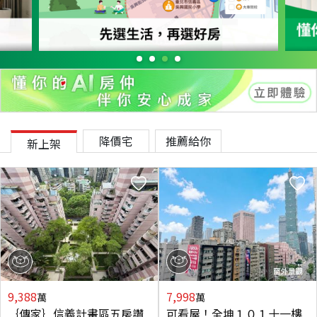
降價宅
推薦給你
新上架
9,388
7,998
萬
萬
｛傳家｝信義計畫區五房讚
可看屋！全坤１０１十一樓