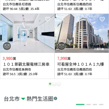
台北市信義區松德路
台北市信義區信義路四段
建坪
90.44
5房2廳
35.4年
建坪
51.63
3房2廳
0.7年
3,980
7,998
萬
萬
１０１景觀北醫電梯三房車
可看屋全坤１０１Ａ１九樓
台北市信義區吳興街
台北市信義區信義路四段
建坪
56.5
3房2廳
25.0年
建坪
51.63
3房2廳
0.7年
台北市
熱門生活圈