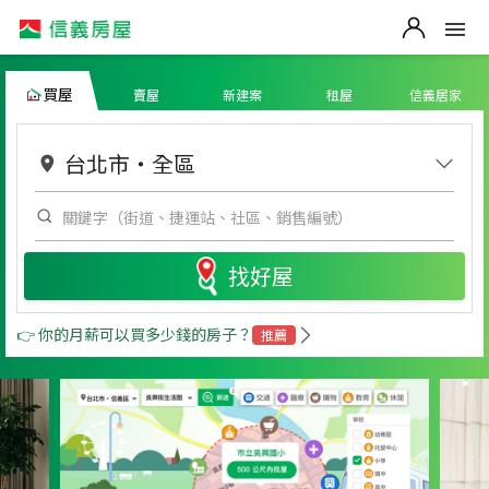
買屋
賣屋
新建案
租屋
信義居家
台北市
・
全區
找好屋
👉 你的月薪可以買多少錢的房子？
推薦