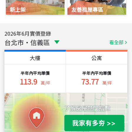
新上架
友善租屋專區
2026
年
6
月實價登錄
台北市
・
信義區
看全部
大樓
公寓
半年內平均單價
半年內平均單價
113.9
73.77
萬/坪
萬/坪