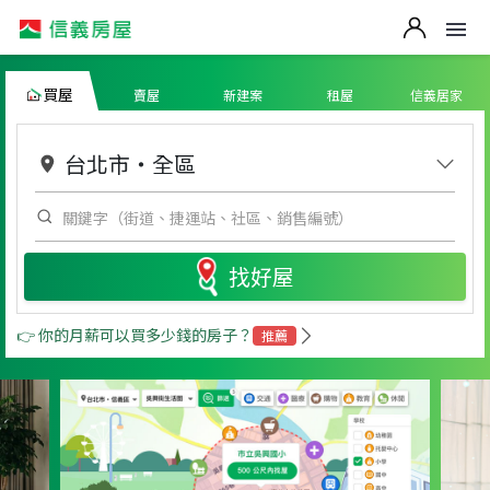
買屋
賣屋
新建案
租屋
信義居家
台北市
・
全區
找好屋
👉 你的月薪可以買多少錢的房子？
推薦