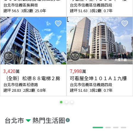
台北市信義區吳興街
台北市信義區信義路四段
建坪
56.5
3房2廳
25.0年
建坪
51.63
3房2廳
0.7年
3,420
7,998
萬
萬
｛全新｝松德８８電梯２房
可看屋全坤１０１Ａ１九樓
台北市信義區松德路
台北市信義區信義路四段
建坪
28.83
2房2廳
0.8年
建坪
51.63
3房2廳
0.7年
台北市
熱門生活圈