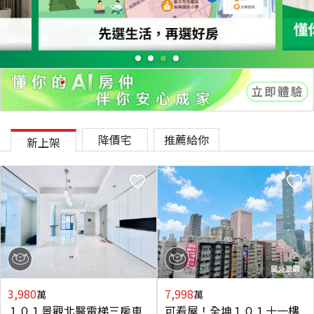
降價宅
推薦給你
新上架
3,980
7,998
萬
萬
１０１景觀北醫電梯三房車
可看屋！全坤１０１十一樓