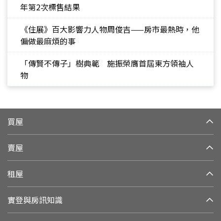
年第2次標售結果
《住展》百大影響力人物周俊吉——房市最熱時，他
偏做最麻煩的事
「傳賢不傳子」樹典範 施振榮膺首屆東方領袖人
物
買屋
賣屋
租屋
實登與房訊知識