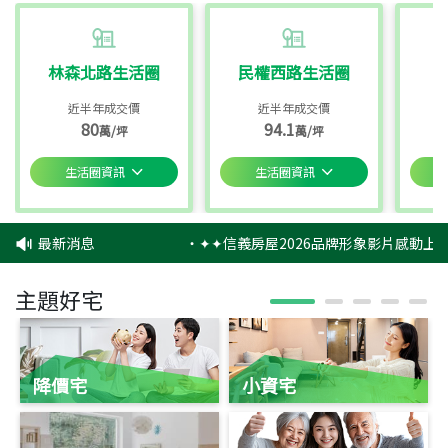
林森北路生活圈
民權西路生活圈
近半年成交價
近半年成交價
80
94.1
萬/坪
萬/坪
生活圈資訊
生活圈資訊
最新消息
‧
✦✦信義房屋2026品牌形象影片感動上映
主題好宅
降價宅
小資宅