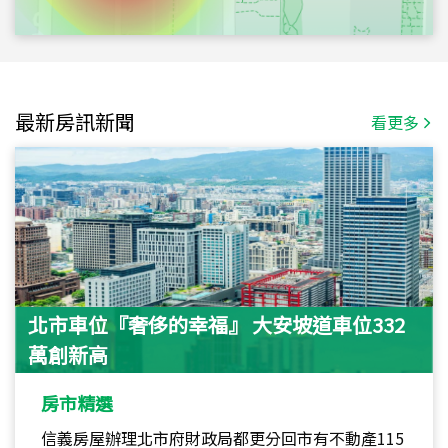
最新房訊新聞
看更多
北市車位『奢侈的幸福』 大安坡道車位332
萬創新高
房市精選
信義房屋辦理北市府財政局都更分回市有不動產115