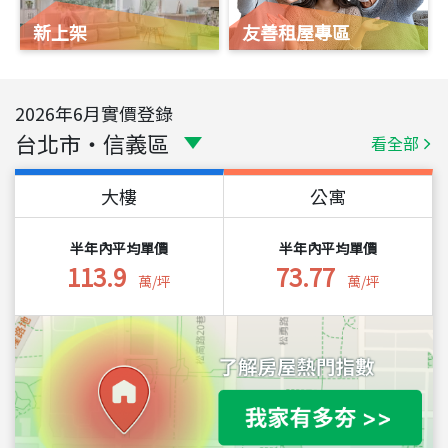
新上架
友善租屋專區
2026
年
6
月實價登錄
台北市
・
信義區
看全部
大樓
公寓
半年內平均單價
半年內平均單價
113.9
73.77
萬/坪
萬/坪