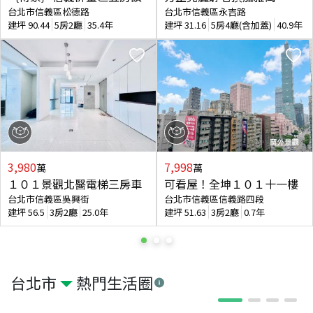
台北市信義區松德路
台北市信義區永吉路
建坪
90.44
5房2廳
35.4年
建坪
31.16
5房4廳(含加蓋)
40.9年
3,980
7,998
萬
萬
１０１景觀北醫電梯三房車
可看屋！全坤１０１十一樓
台北市信義區吳興街
台北市信義區信義路四段
建坪
56.5
3房2廳
25.0年
建坪
51.63
3房2廳
0.7年
台北市
熱門生活圈