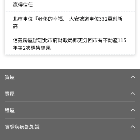
贏得信任
北市車位『奢侈的幸福』 大安坡道車位332萬創新
高
信義房屋辦理北市府財政局都更分回市有不動產115
年第2次標售結果
買屋
賣屋
租屋
實登與房訊知識