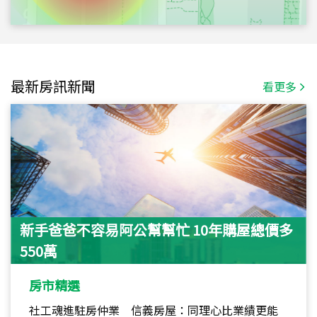
最新房訊新聞
看更多
新手爸爸不容易阿公幫幫忙 10年購屋總價多
550萬
房市精選
社工魂進駐房仲業 信義房屋：同理心比業績更能