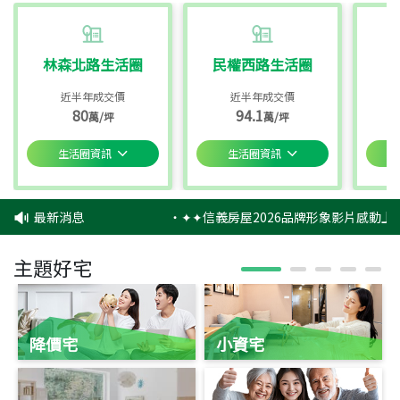
林森北路生活圈
民權西路生活圈
近半年成交價
近半年成交價
80
94.1
萬/坪
萬/坪
生活圈資訊
生活圈資訊
最新消息
‧
✦✦信義房屋2026品牌形象影片感動上映
主題好宅
降價宅
小資宅