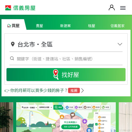
買屋
賣屋
新建案
租屋
信義居家
台北市
・
全區
找好屋
👉 你的月薪可以買多少錢的房子？
推薦