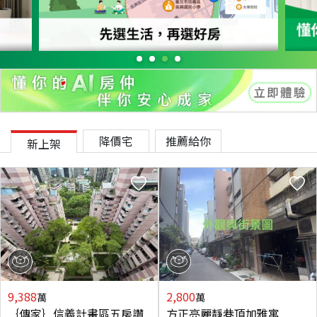
降價宅
推薦給你
新上架
9,388
2,800
萬
萬
｛傳家｝信義計畫區五房讚
方正亮麗靜巷頂加雅寓