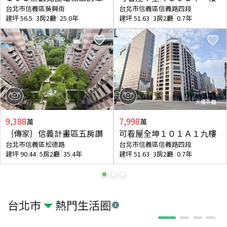
台北市信義區吳興街
台北市信義區信義路四段
建坪
56.5
3房2廳
25.0年
建坪
51.63
3房2廳
0.7年
9,388
7,998
萬
萬
｛傳家｝信義計畫區五房讚
可看屋全坤１０１Ａ１九樓
台北市信義區松德路
台北市信義區信義路四段
建坪
90.44
5房2廳
35.4年
建坪
51.63
3房2廳
0.7年
台北市
熱門生活圈