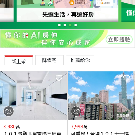
降價宅
推薦給你
新上架
3,980
7,998
萬
萬
１０１景觀北醫電梯三房車
可看屋！全坤１０１十一樓