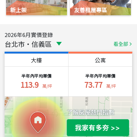
新上架
友善租屋專區
2026
年
6
月實價登錄
台北市
・
信義區
看全部
大樓
公寓
半年內平均單價
半年內平均單價
113.9
73.77
萬/坪
萬/坪