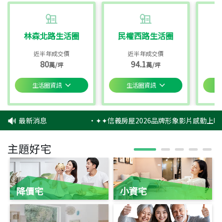
林森北路生活圈
民權西路生活圈
近半年成交價
近半年成交價
80
94.1
萬/坪
萬/坪
生活圈資訊
生活圈資訊
最新消息
‧
✦✦信義房屋2026品牌形象影片感動上映
主題好宅
降價宅
小資宅