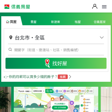
買屋
賣屋
新建案
租屋
信義居家
台北市
・
全區
找好屋
👉 你的月薪可以買多少錢的房子？
推薦