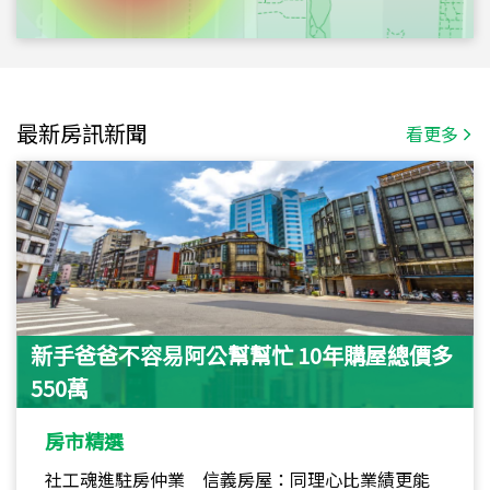
最新房訊新聞
看更多
新手爸爸不容易阿公幫幫忙 10年購屋總價多
550萬
房市精選
社工魂進駐房仲業 信義房屋：同理心比業績更能