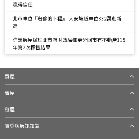
贏得信任
北市車位『奢侈的幸福』 大安坡道車位332萬創新
高
信義房屋辦理北市府財政局都更分回市有不動產115
年第2次標售結果
買屋
賣屋
租屋
實登與房訊知識