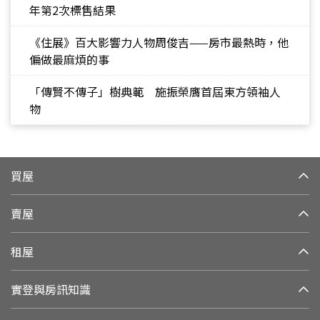
年第2次標售結果
《住展》百大影響力人物周俊吉——房市最熱時，他
偏做最麻煩的事
「傳賢不傳子」樹典範 施振榮膺首屆東方領袖人
物
買屋
賣屋
租屋
實登與房訊知識