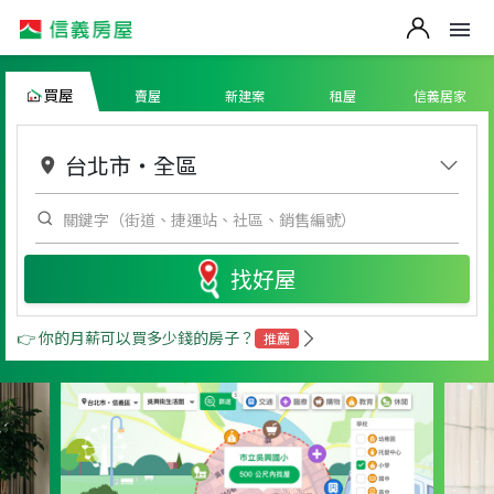
買屋
賣屋
新建案
租屋
信義居家
台北市
・
全區
找好屋
👉 你的月薪可以買多少錢的房子？
推薦