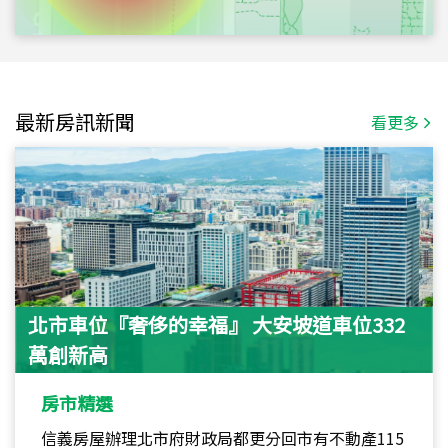
最新房訊新聞
看更多
北市車位『奢侈的幸福』 大安坡道車位332
萬創新高
房市精選
信義房屋辦理北市府財政局都更分回市有不動產115