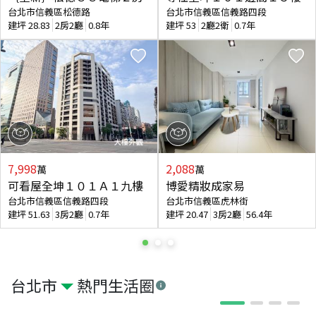
台北市信義區松德路
台北市信義區信義路四段
建坪
28.83
2房2廳
0.8年
建坪
53
2廳2衛
0.7年
7,998
2,088
萬
萬
可看屋全坤１０１Ａ１九樓
博愛精妝成家易
台北市信義區信義路四段
台北市信義區虎林街
建坪
51.63
3房2廳
0.7年
建坪
20.47
3房2廳
56.4年
台北市
熱門生活圈