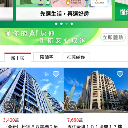
降價宅
推薦給你
新上架
3,420
7,688
萬
萬
｛全新｝松德８８電梯２房
專任全坤１０１邊間１３樓