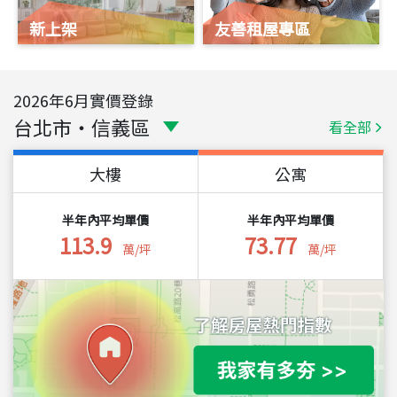
新上架
友善租屋專區
2026
年
6
月實價登錄
台北市
・
信義區
看全部
大樓
公寓
半年內平均單價
半年內平均單價
113.9
73.77
萬/坪
萬/坪