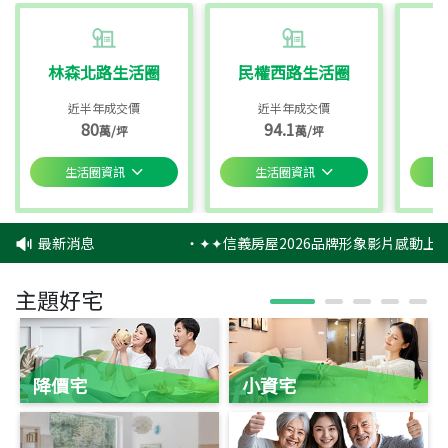
林森北路生活圈
民權西路生活圈
近半年成交價
近半年成交價
80
94.1
萬/坪
萬/坪
生活圈資訊
生活圈資訊
最新消息
‧
✦✦信義房屋2026品牌形象影片感動上映
主題好宅
降價宅
小資宅