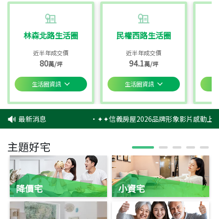
林森北路生活圈
民權西路生活圈
近半年成交價
近半年成交價
80
94.1
萬/坪
萬/坪
生活圈資訊
生活圈資訊
最新消息
‧
✦✦信義房屋2026品牌形象影片感動上映
主題好宅
降價宅
小資宅