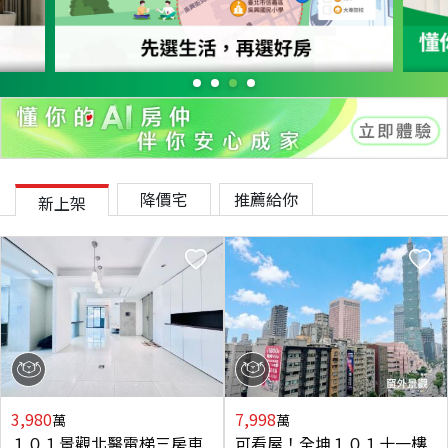
降價宅
推薦給你
新上架
3,980
7,998
萬
萬
１０１景觀北醫電梯三房車
可看屋！全坤１０１十一樓