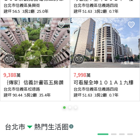
台北市信義區吳興街
台北市信義區信義路四段
建坪
56.5
3房2廳
25.0年
建坪
51.63
3房2廳
0.7年
9,388
7,998
萬
萬
｛傳家｝信義計畫區五房讚
可看屋全坤１０１Ａ１九樓
台北市信義區松德路
台北市信義區信義路四段
建坪
90.44
5房2廳
35.4年
建坪
51.63
3房2廳
0.7年
台北市
熱門生活圈