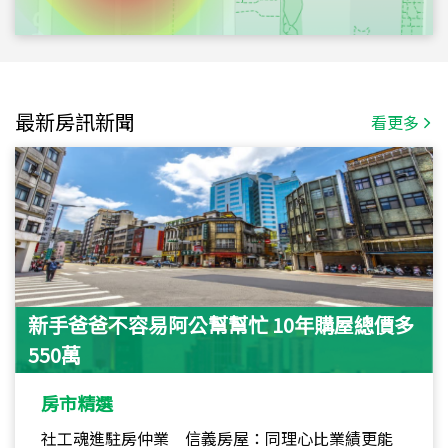
最新房訊新聞
看更多
新手爸爸不容易阿公幫幫忙 10年購屋總價多
550萬
房市精選
社工魂進駐房仲業 信義房屋：同理心比業績更能