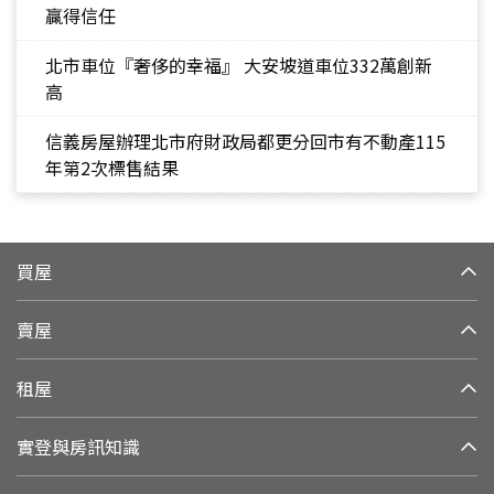
贏得信任
北市車位『奢侈的幸福』 大安坡道車位332萬創新
高
信義房屋辦理北市府財政局都更分回市有不動產115
年第2次標售結果
買屋
賣屋
租屋
實登與房訊知識