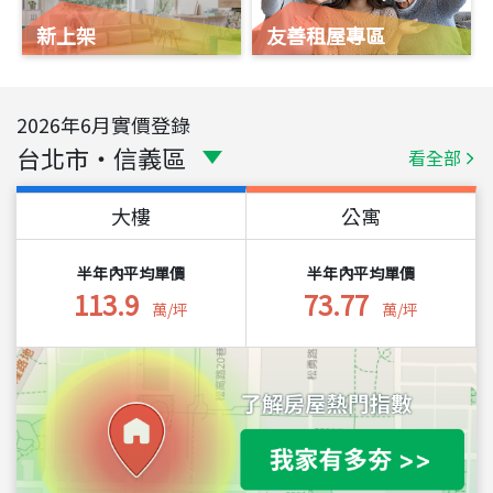
新上架
友善租屋專區
2026
年
6
月實價登錄
台北市
・
信義區
看全部
大樓
公寓
半年內平均單價
半年內平均單價
113.9
73.77
萬/坪
萬/坪