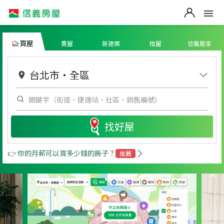
買屋
賣屋
新建案
租屋
信義居家
台北市
・
全區
找好屋
👉 你的月薪可以買多少錢的房子？
推薦