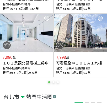
台北市信義區松德路
台北市信義區信義路四段
建坪
90.44
5房2廳
35.4年
建坪
51.63
3房2廳
0.7年
3,980
7,998
萬
萬
１０１景觀北醫電梯三房車
可看屋全坤１０１Ａ１九樓
台北市信義區吳興街
台北市信義區信義路四段
建坪
56.5
3房2廳
25.0年
建坪
51.63
3房2廳
0.7年
台北市
熱門生活圈