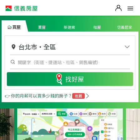
買屋
賣屋
新建案
租屋
信義居家
台北市
・
全區
找好屋
👉 你的月薪可以買多少錢的房子？
推薦