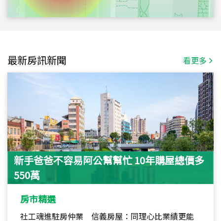
最新房訊新聞
看更多
新手爸爸不容易阿公幫幫忙 10年購屋總價多
550萬
房市精選
社工魂進駐房仲業 信義房屋：同理心比業績更能