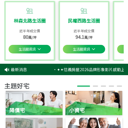
林森北路生活圈
民權西路生活圈
近半年成交價
近半年成交價
80
94.1
萬/坪
萬/坪
生活圈資訊
生活圈資訊
最新消息
‧
✦✦信義房屋2026品牌形象影片感動上映
主題好宅
降價宅
小資宅