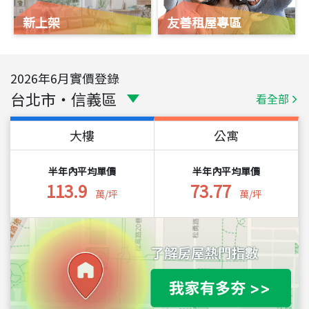
新上架
友善租屋專區
2026
年
6
月實價登錄
台北市
・
信義區
看全部
大樓
公寓
半年內平均單價
半年內平均單價
113.9
73.77
萬/坪
萬/坪