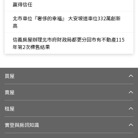
贏得信任
北市車位『奢侈的幸福』 大安坡道車位332萬創新
高
信義房屋辦理北市府財政局都更分回市有不動產115
年第2次標售結果
買屋
賣屋
租屋
實登與房訊知識