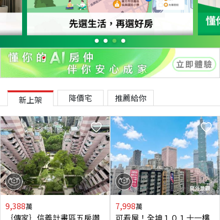
降價宅
推薦給你
新上架
9,388
7,998
萬
萬
｛傳家｝信義計畫區五房讚
可看屋！全坤１０１十一樓