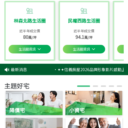
林森北路生活圈
民權西路生活圈
近半年成交價
近半年成交價
80
94.1
萬/坪
萬/坪
生活圈資訊
生活圈資訊
最新消息
‧
✦✦信義房屋2026品牌形象影片感動上映
主題好宅
降價宅
小資宅