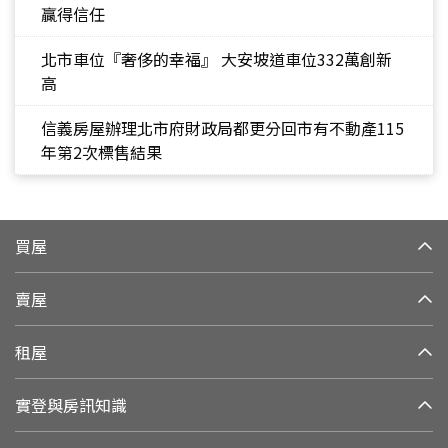
贏得信任
北市車位『奢侈的幸福』 大安坡道車位332萬創新
高
信義房屋辦理北市府財政局都更分回市有不動產115
年第2次標售結果
買屋
賣屋
租屋
實登與房訊知識