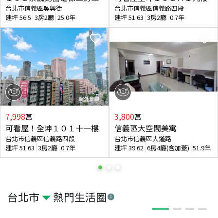
台北市信義區吳興街
台北市信義區信義路四段
建坪
56.5
3房2廳
25.0年
建坪
51.63
3房2廳
0.7年
7,998
3,800
萬
萬
可看屋！全坤１０１十一樓
信義區大空間美寓
台北市信義區信義路四段
台北市信義區大道路
建坪
51.63
3房2廳
0.7年
建坪
39.62
6房4廳(含加蓋)
51.9年
台北市
熱門生活圈