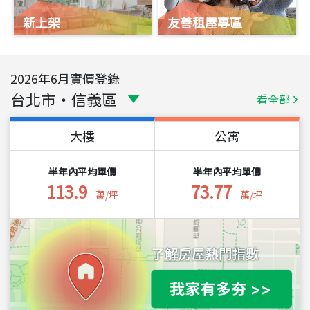
新上架
友善租屋專區
2026
年
6
月實價登錄
台北市
・
信義區
看全部
大樓
公寓
半年內平均單價
半年內平均單價
113.9
73.77
萬/坪
萬/坪