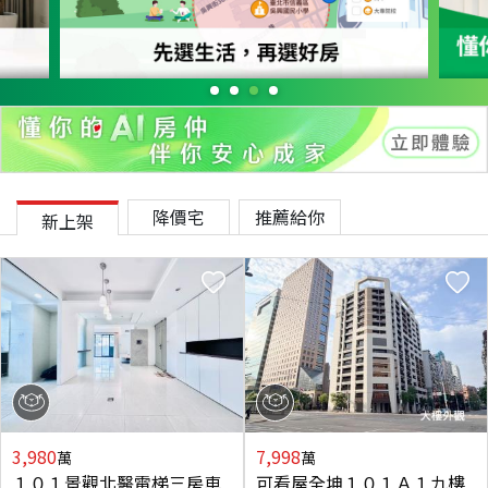
降價宅
推薦給你
新上架
3,980
7,998
萬
萬
１０１景觀北醫電梯三房車
可看屋全坤１０１Ａ１九樓