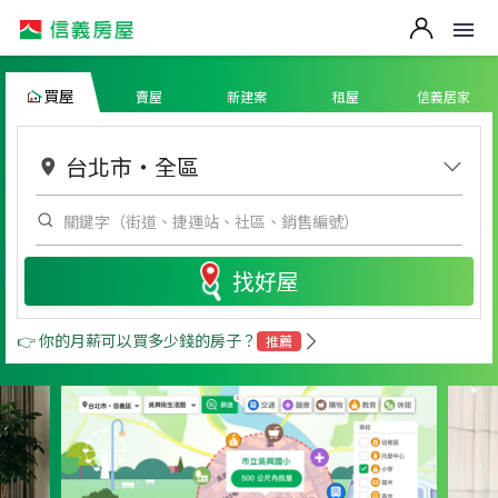
買屋
賣屋
新建案
租屋
信義居家
台北市
・
全區
找好屋
👉 你的月薪可以買多少錢的房子？
推薦