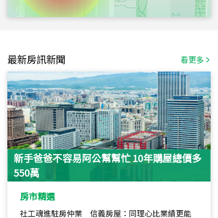
最新房訊新聞
看更多
新手爸爸不容易阿公幫幫忙 10年購屋總價多
550萬
房市精選
社工魂進駐房仲業 信義房屋：同理心比業績更能