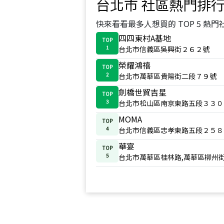
台北市
社區熱門排
快來看看最多人想買的 TOP 5 熱門
四四東村A基地
TOP
1
台北市信義區吳興街２６２號
榮耀鴻禧
TOP
2
台北市萬華區貴陽街二段７９號
劍橋世貿吉星
TOP
3
台北市松山區南京東路五段３３０
MOMA
TOP
4
台北市信義區忠孝東路五段２５８
華宴
TOP
5
台北市萬華區桂林路,萬華區柳州