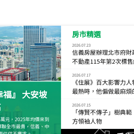
115
年
07
月 成交
菁英典藏
新竹市新竹市慈祥路
房市精選
115
年
07
月 成交
長隄
2026.07.23
新北市永和區環河西
信義房屋辦理北市府財
不動產115年第2次標
115
年
07
月 成交
央央
2026.07.17
新竹縣竹北市高鐵八
《住展》百大影響力人
115
年
07
月 成交
最熱時，他偏做最麻煩
福』 大安坡
小西華
高
台北市內湖區康寧路
2026.07.15
「傳賢不傳子」樹典範
115
年
07
月 成交
萬元，2025年均價來到
方領袖人物
捷豹
元蟬聯全市最貴，信義、中
台北市中山區長春路
區車位供不應求。