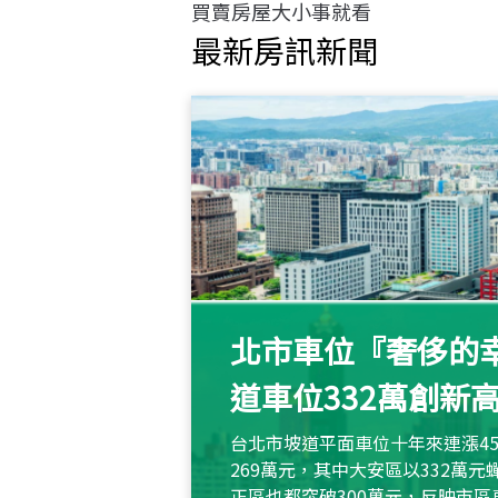
買賣房屋大小事就看
最新房訊新聞
北市車位『奢侈的幸
道車位332萬創新
台北市坡道平面車位十年來連漲45
269萬元，其中大安區以332萬
正區也都突破300萬元，反映市