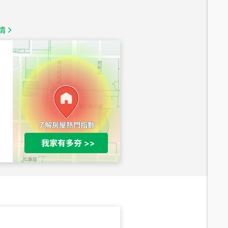
1,350
萬
情
總價
1,020
萬
總價
490
萬
總價
1,808
萬
總價
530
萬
路二段