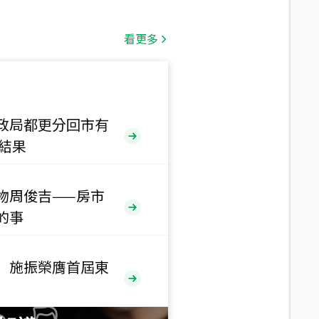
總價
1,808
萬
看更多
總價
530
萬
路二段
政局都更分回市有
售結果
總價
5,800
萬
路
物周俊吉——房市
總價
的事
1,938
萬
三段
 施振榮膺首屆東
總價
1,350
萬