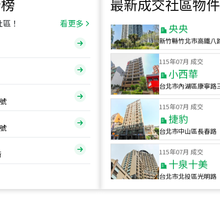
行榜
最新成交社區物件
115
年
07
月 成交
央央
社區！
看更多
新竹縣竹北市高鐵八
115
年
07
月 成交
小西華
台北市內湖區康寧路
115
年
07
月 成交
號
捷豹
台北市中山區長春路
號
115
年
07
月 成交
十泉十美
街
台北市北投區光明路
115
年
07
月 成交
四維天廈
新竹市新竹市四維路