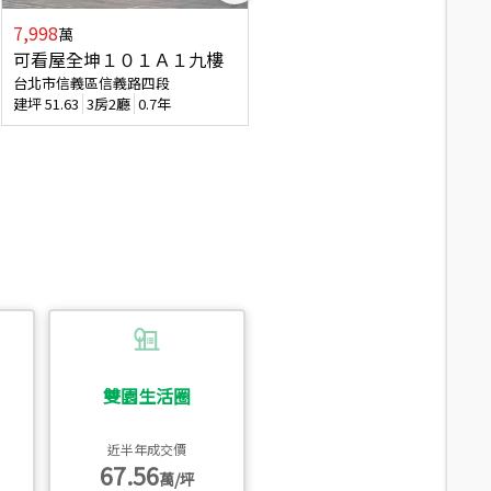
7,998
7,688
萬
萬
可看屋全坤１０１Ａ１九樓
專任全坤１０１邊間１３樓
台北市信義區信義路四段
台北市信義區信義路四段
建坪
51.63
3房2廳
0.7年
建坪
53
2廳2衛
0.7年
雙園生活圈
近半年成交價
67.56
萬/坪