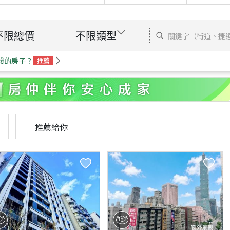
不限總價
不限類型
錢的房子？
推薦
推薦給你