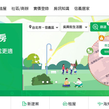
租屋
社區/商辦
實價登錄
房訊知識
信義居家
新建案
租屋
海