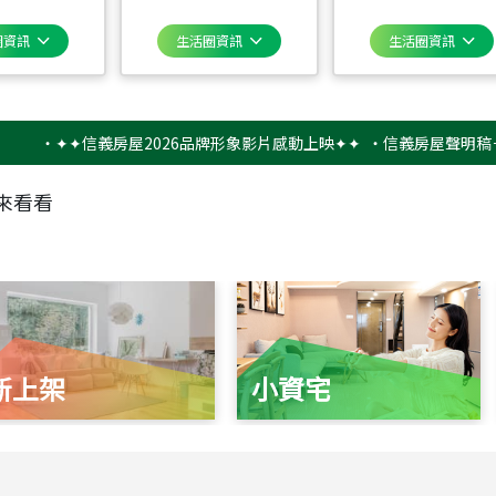
圈資訊
生活圈資訊
生活圈資訊
‧
✦✦信義房屋2026品牌形象影片感動上映✦✦
‧
信義房屋聲明稿－防詐
來看看
新上架
小資宅
115
年
07
月 成交