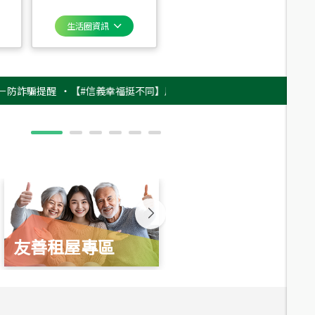
生活圈資訊
騙提醒
‧
【#信義幸福挺不同】用實力，讓升職免抽號碼牌！最新雇主品牌影片
友善租屋專區
新婚起家厝
總價