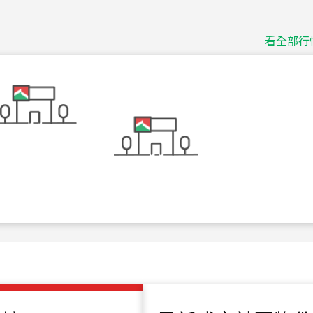
捷豹
台北市中山區長春路
看全部行
115
年
07
月 成交
十泉十美
台北市北投區光明路
115
年
07
月 成交
四維天廈
新竹市新竹市四維路
115
年
07
月 成交
菁英典藏
新竹市新竹市慈祥路
115
年
07
月 成交
長隄
新北市永和區環河西