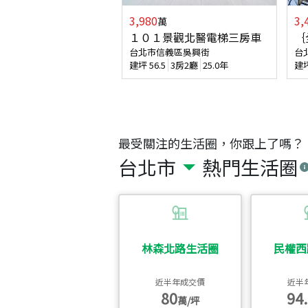
3,980
3,
萬
１０１景觀北醫電梯三房車
｛
台北市信義區吳興街
台
建坪
56.5
3房2廳
25.0年
建
最受關注的生活圈，你跟上了嗎？
台北市
熱門生活圈
林森北路生活圈
民權西
近半年成交價
近半
80
94.
萬/坪