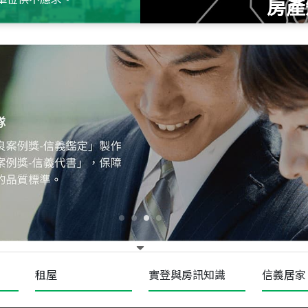
房產
115
年
07
月 成交
十泉十美
台北市北投區光明路
115
年
07
月 成交
四維天廈
新竹市新竹市四維路
115
年
07
月 成交
菁英典藏
新竹市新竹市慈祥路
租屋
實登與房訊知識
信義居家