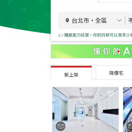
台北市
・
全區
👉 購屋能力試算，你的月薪可以買多少
降價宅
新上架