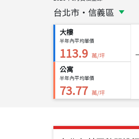
台北市
・
信義區
大樓
半年內平均單價
113.9
萬/坪
公寓
半年內平均單價
73.77
萬/坪