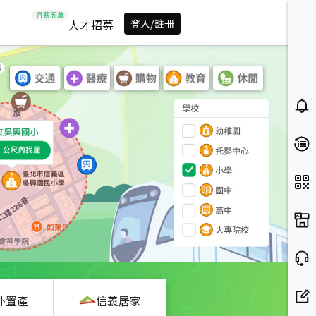
人才招募
登入/註冊
外置產
信義居家