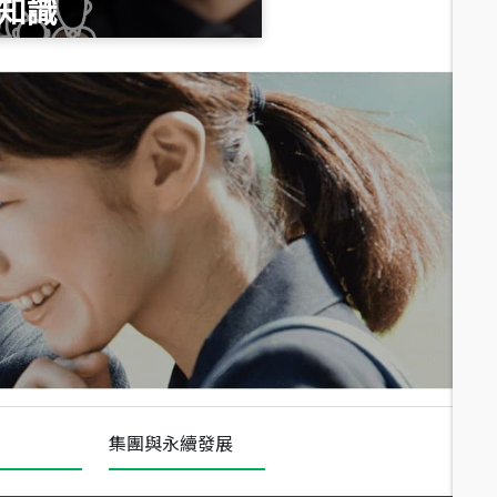
知識
總價
1,020
萬
總價
490
萬
總價
1,808
萬
集團與永續發展