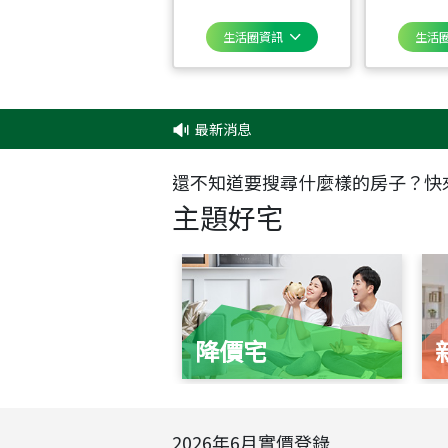
生活圈資訊
生活
最新消息
還不知道要搜尋什麼樣的房子？快
主題好宅
降價宅
2026
年
6
月實價登錄