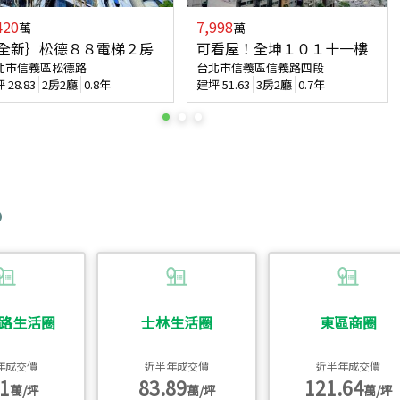
420
7,998
萬
萬
全新｝松德８８電梯２房
可看屋！全坤１０１十一樓
北市信義區松德路
台北市信義區信義路四段
坪
28.83
2房2廳
0.8年
建坪
51.63
3房2廳
0.7年
路生活圈
士林生活圈
東區商圈
年成交價
近半年成交價
近半年成交價
1
83.89
121.64
萬/坪
萬/坪
萬/坪