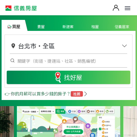
買屋
賣屋
新建案
租屋
信義居家
台北市
・
全區
找好屋
👉 你的月薪可以買多少錢的房子？
推薦