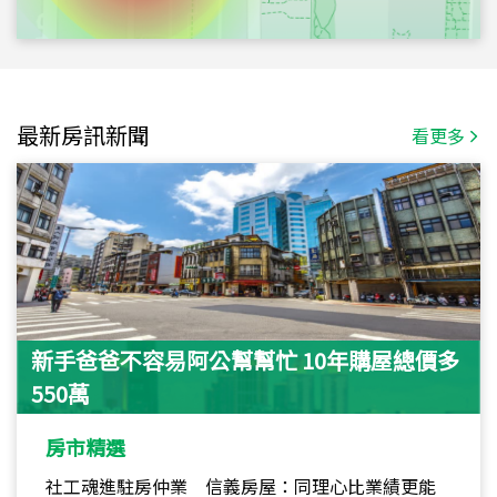
最新房訊新聞
看更多
新手爸爸不容易阿公幫幫忙 10年購屋總價多
550萬
房市精選
社工魂進駐房仲業 信義房屋：同理心比業績更能