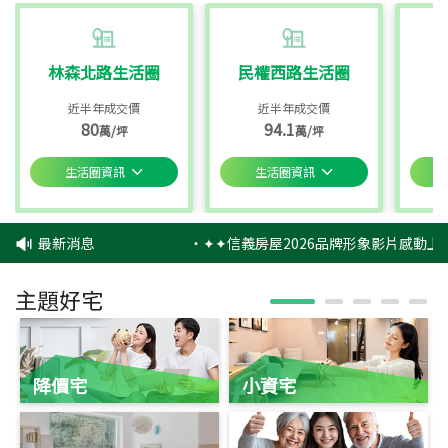
林森北路生活圈
民權西路生活圈
近半年成交價
近半年成交價
80
94.1
萬/坪
萬/坪
生活圈資訊
生活圈資訊
最新消息
‧
✦✦信義房屋2026品牌形象影片感動上映
主題好宅
降價宅
小資宅