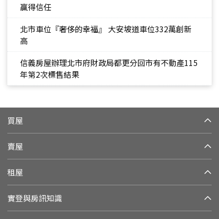
贏得信任
北市車位『奢侈的幸福』 大安坡道車位332萬創新
高
信義房屋辦理北市府財政局都更分回市有不動產115
年第2次標售結果
買屋
賣屋
租屋
實登與房訊知識