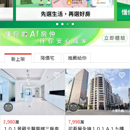
降價宅
推薦給你
新上架
3,980
7,998
萬
萬
１０１景觀北醫電梯三房車
可看屋全坤１０１Ａ１九樓