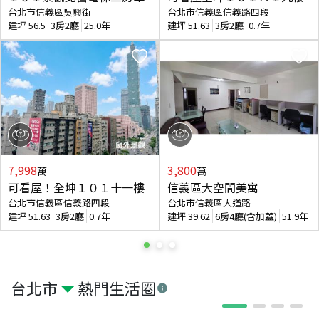
台北市信義區吳興街
台北市信義區信義路四段
建坪
56.5
3房2廳
25.0年
建坪
51.63
3房2廳
0.7年
7,998
3,800
萬
萬
可看屋！全坤１０１十一樓
信義區大空間美寓
台北市信義區信義路四段
台北市信義區大道路
建坪
51.63
3房2廳
0.7年
建坪
39.62
6房4廳(含加蓋)
51.9年
台北市
熱門生活圈