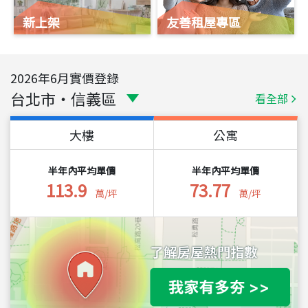
新上架
友善租屋專區
2026
年
6
月實價登錄
台北市
・
信義區
看全部
大樓
公寓
半年內平均單價
半年內平均單價
113.9
73.77
萬/坪
萬/坪