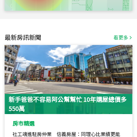
最新房訊新聞
看更多
新手爸爸不容易阿公幫幫忙 10年購屋總價多
550萬
房市精選
社工魂進駐房仲業 信義房屋：同理心比業績更能