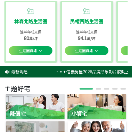
林森北路生活圈
民權西路生活圈
近半年成交價
近半年成交價
80
94.1
萬/坪
萬/坪
生活圈資訊
生活圈資訊
最新消息
‧
✦✦信義房屋2026品牌形象影片感動上映
主題好宅
降價宅
小資宅