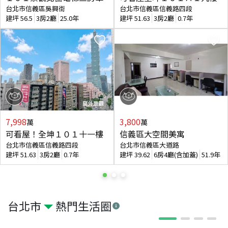
台北市信義區吳興街
台北市信義區信義路四段
建坪
56.5
3房2廳
25.0年
建坪
51.63
3房2廳
0.7年
7,998
3,800
萬
萬
可看屋！全坤１０１十一樓
信義區大空間美寓
台北市信義區信義路四段
台北市信義區大道路
建坪
51.63
3房2廳
0.7年
建坪
39.62
6房4廳(含加蓋)
51.9年
台北市
熱門生活圈