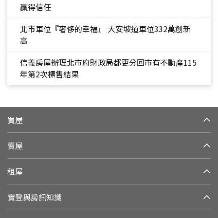
贏得信任
北市車位『奢侈的幸福』 大安坡道車位332萬創新
高
信義房屋辦理北市府財政局都更分回市有不動產115
年第2次標售結果
買屋
賣屋
租屋
實登與房訊知識