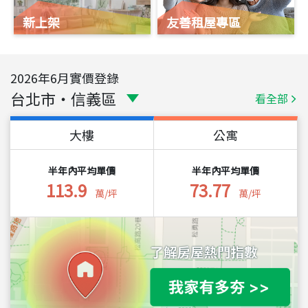
新上架
友善租屋專區
2026
年
6
月實價登錄
台北市
・
信義區
看全部
大樓
公寓
半年內平均單價
半年內平均單價
113.9
73.77
萬/坪
萬/坪