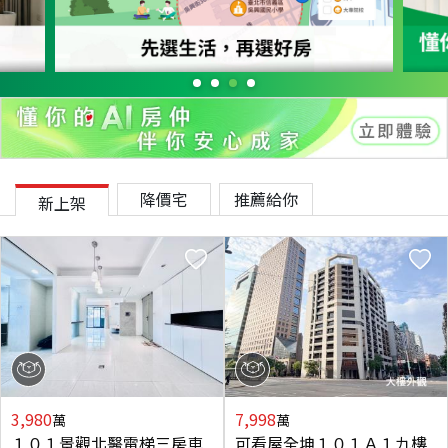
降價宅
推薦給你
新上架
3,980
7,998
萬
萬
１０１景觀北醫電梯三房車
可看屋全坤１０１Ａ１九樓