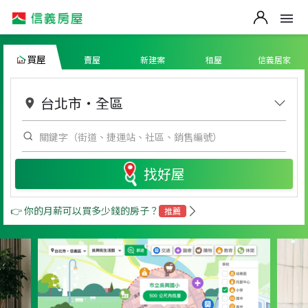
買屋
賣屋
新建案
租屋
信義居家
台北市
・
全區
找好屋
👉 你的月薪可以買多少錢的房子？
推薦