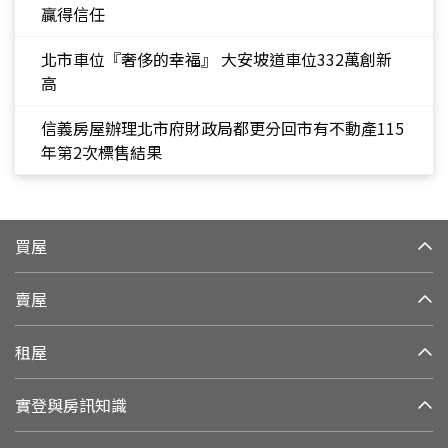
贏得信任
北市車位『奢侈的幸福』 大安坡道車位332萬創新
高
信義房屋辦理北市府財政局都更分回市有不動產115
年第2次標售結果
買屋
賣屋
租屋
實登與房訊知識