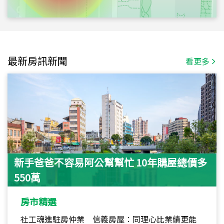
最新房訊新聞
看更多
新手爸爸不容易阿公幫幫忙 10年購屋總價多
550萬
房市精選
社工魂進駐房仲業 信義房屋：同理心比業績更能