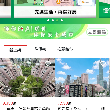
降價宅
推薦給你
新上架
9,388
7,998
萬
萬
｛傳家｝信義計畫區五房讚
可看屋！全坤１０１十一樓