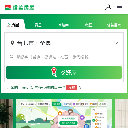
買屋
賣屋
新建案
租屋
信義居家
台北市
・
全區
找好屋
👉 你的月薪可以買多少錢的房子？
推薦