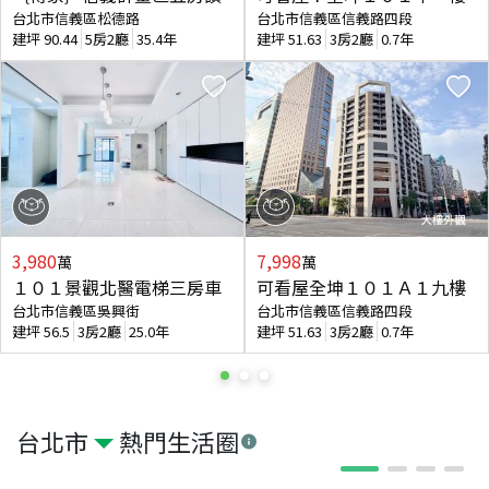
台北市信義區松德路
台北市信義區信義路四段
建坪
90.44
5房2廳
35.4年
建坪
51.63
3房2廳
0.7年
3,980
7,998
萬
萬
１０１景觀北醫電梯三房車
可看屋全坤１０１Ａ１九樓
台北市信義區吳興街
台北市信義區信義路四段
建坪
56.5
3房2廳
25.0年
建坪
51.63
3房2廳
0.7年
台北市
熱門生活圈