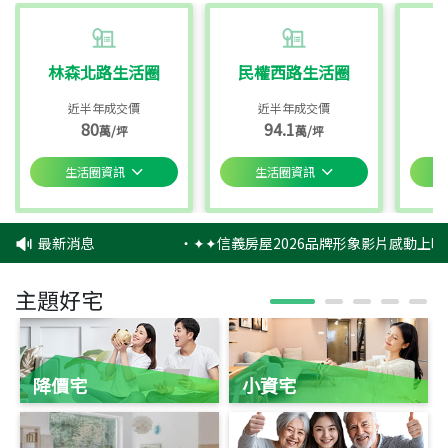
林森北路生活圈
民權西路生活圈
近半年成交價
近半年成交價
80
94.1
萬/坪
萬/坪
生活圈資訊
生活圈資訊
最新消息
‧
✦✦信義房屋2026品牌形象影片感動上映
主題好宅
降價宅
小資宅