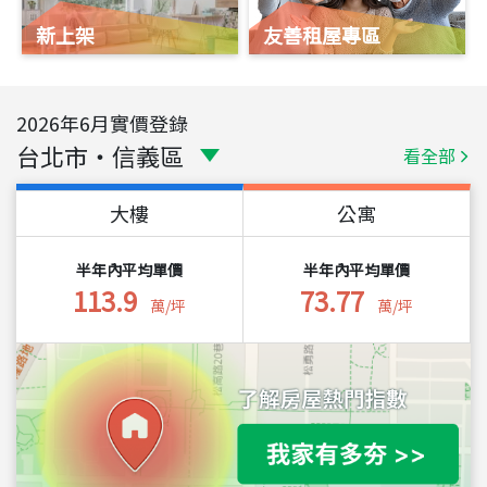
新上架
友善租屋專區
2026
年
6
月實價登錄
台北市
・
信義區
看全部
大樓
公寓
半年內平均單價
半年內平均單價
113.9
73.77
萬/坪
萬/坪