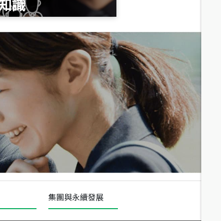
知識
總價
1,020
萬
總價
490
萬
總價
1,808
萬
集團與永續發展