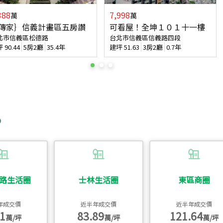
388
7,998
萬
萬
傳家｝信義計畫區五房讚
可看屋！全坤１０１十一樓
北市信義區松德路
台北市信義區信義路四段
坪
90.44
5房2廳
35.4年
建坪
51.63
3房2廳
0.7年
路生活圈
士林生活圈
東區商圈
年成交價
近半年成交價
近半年成交價
1
83.89
121.64
萬/坪
萬/坪
萬/坪