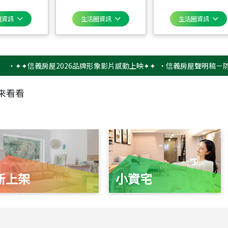
圈資訊
生活圈資訊
生活圈資訊
✦信義房屋2026品牌形象影片感動上映✦✦
‧
信義房屋聲明稿－防詐騙提
來看看
新上架
小資宅
115
年
07
月 成交