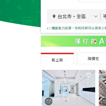
台北市
・
全區
👉 購屋能力試算，你的月薪可以買多少
降價宅
新上架