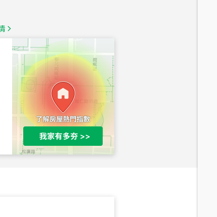
1,350
萬
情
總價
1,020
萬
總價
490
萬
總價
1,808
萬
總價
530
萬
路二段