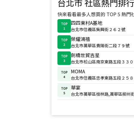
台北市
社區熱門排
快來看看最多人想買的 TOP 5 熱門
四四東村A基地
TOP
1
台北市信義區吳興街２６２號
榮耀鴻禧
TOP
2
台北市萬華區貴陽街二段７９號
劍橋世貿吉星
TOP
3
台北市松山區南京東路五段３３０
MOMA
TOP
4
台北市信義區忠孝東路五段２５８
華宴
TOP
5
台北市萬華區桂林路,萬華區柳州