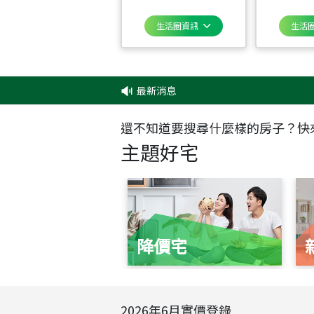
生活圈資訊
生活
最新消息
‧
✦
還不知道要搜尋什麼樣的房子？快
主題好宅
降價宅
2026
年
6
月實價登錄