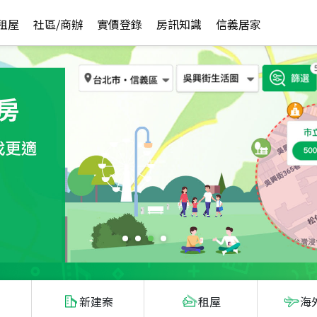
租屋
社區/商辦
實價登錄
房訊知識
信義居家
新建案
租屋
海