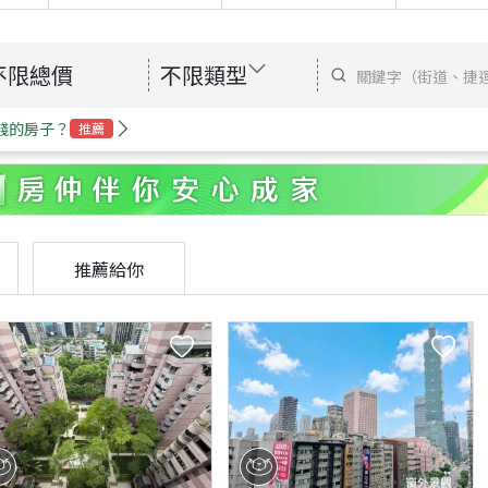
不限總價
不限類型
錢的房子？
推薦
推薦給你