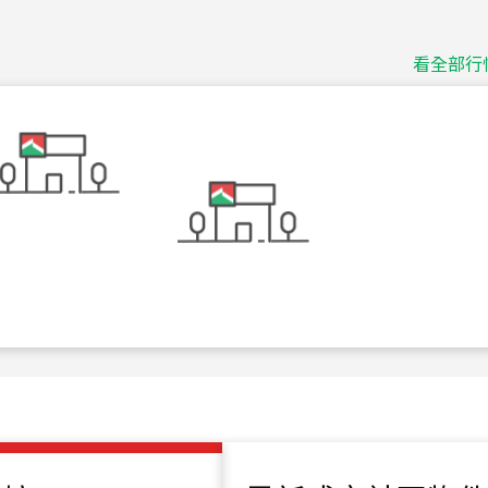
捷豹
台北市中山區長春路
看全部行
115
年
07
月 成交
十泉十美
台北市北投區光明路
115
年
07
月 成交
四維天廈
新竹市新竹市四維路
115
年
07
月 成交
菁英典藏
新竹市新竹市慈祥路
115
年
07
月 成交
長隄
新北市永和區環河西