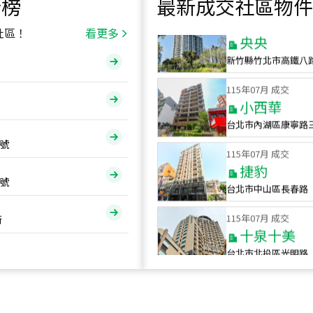
行榜
最新成交社區物件
115
年
07
月 成交
央央
社區！
看更多
新竹縣竹北市高鐵八
115
年
07
月 成交
小西華
台北市內湖區康寧路
115
年
07
月 成交
號
捷豹
台北市中山區長春路
號
115
年
07
月 成交
十泉十美
街
台北市北投區光明路
115
年
07
月 成交
四維天廈
新竹市新竹市四維路