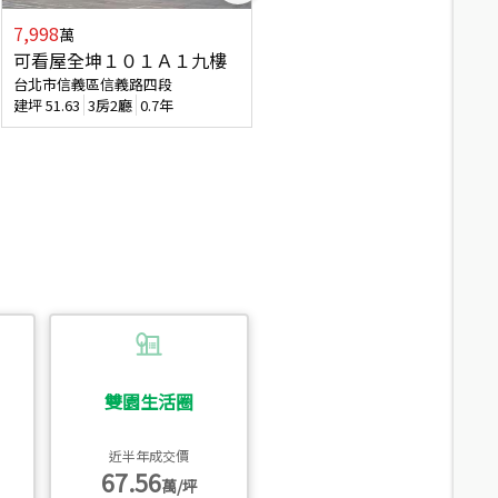
7,998
3,800
萬
萬
可看屋全坤１０１Ａ１九樓
信義區大空間美寓
台北市信義區信義路四段
台北市信義區大道路
建坪
51.63
3房2廳
0.7年
建坪
39.62
6房4廳(含加蓋)
51.9
雙園生活圈
近半年成交價
67.56
萬/坪