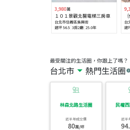
3,980
9,
萬
１０１景觀北醫電梯三房車
｛
台北市信義區吳興街
台
建坪
56.5
3房2廳
25.0年
建
最受關注的生活圈，你跟上了嗎？
台北市
熱門生活圈
林森北路生活圈
民權西
近半年成交價
近半
80
94.
萬/坪