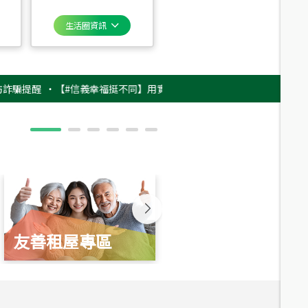
生活圈資訊
醒
‧
【#信義幸福挺不同】用實力，讓升職免抽號碼牌！最新雇主品牌影片上架
友善租屋專區
新婚起家厝
總價