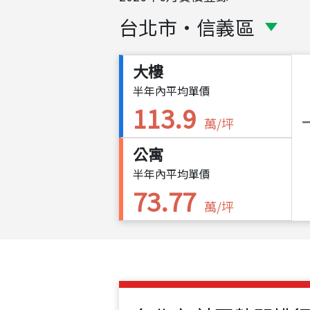
台北市
・
信義區
大樓
半年內平均單價
113.9
萬/坪
公寓
半年內平均單價
73.77
萬/坪