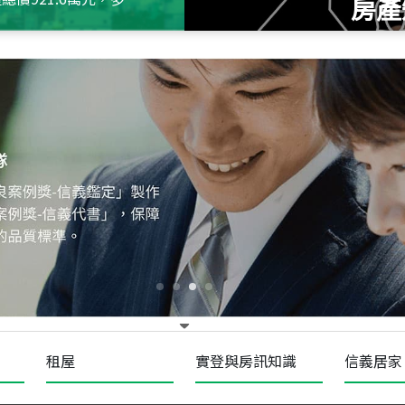
房產
115
年
07
月 成交
十泉十美
台北市北投區光明路
115
年
07
月 成交
四維天廈
新竹市新竹市四維路
115
年
07
月 成交
菁英典藏
新竹市新竹市慈祥路
租屋
實登與房訊知識
信義居家