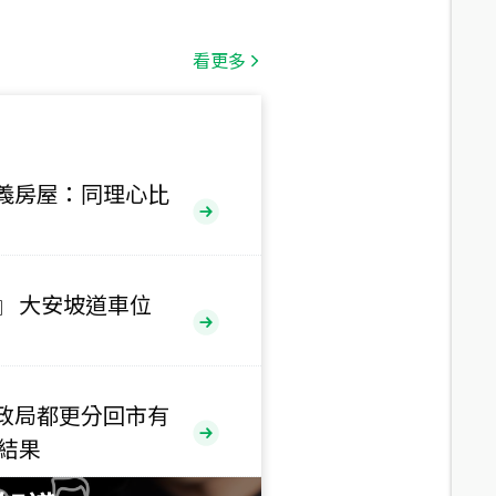
總價
1,808
萬
看更多
總價
530
萬
路二段
義房屋：同理心比
總價
5,800
萬
路
』 大安坡道車位
總價
1,938
萬
三段
政局都更分回市有
總價
售結果
1,350
萬