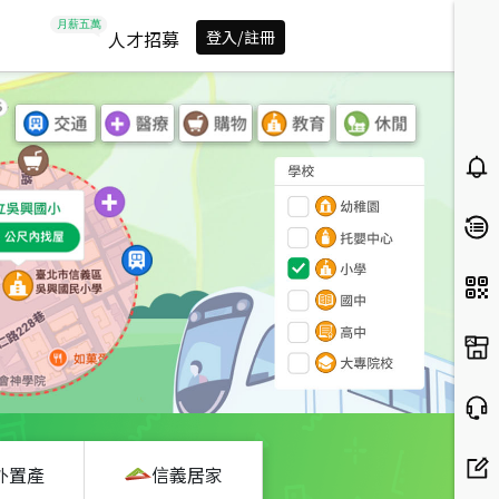
人才招募
登入/註冊
外置產
信義居家