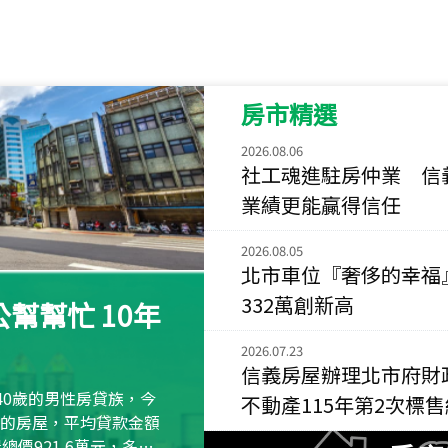
115
年
07
月 成交
菁英典藏
新竹市新竹市慈祥路
房市精選
115
年
07
月 成交
長隄
2026.08.06
新北市永和區環河西
社工魂進駐房仲業 信
業績更能贏得信任
115
年
07
月 成交
央央
2026.08.05
新竹縣竹北市高鐵八
北市車位『奢侈的幸福
115
年
07
月 成交
332萬創新高
幫幫忙 10年
小西華
台北市內湖區康寧路
2026.07.23
信義房屋辦理北市府財
115
年
07
月 成交
40歲的男性房貸族，今
不動產115年第2次標
捷豹
萬元的房屋，平均貸款金額
台北市中山區長春路
屋總價921.6萬元，多出