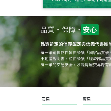
約550萬元，且貸款金額也多
買屋
賣屋