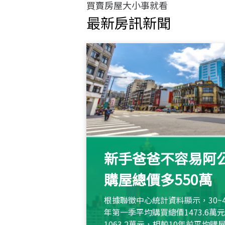
買賣房屋大小事就看
最新房訊新聞
新手爸爸不容易阿公
購屋總價多550萬
根據聯徵中心統計資料顯示，30~
年第一季平均購買總價1473.6
1063.2萬元，相較10年前平均購