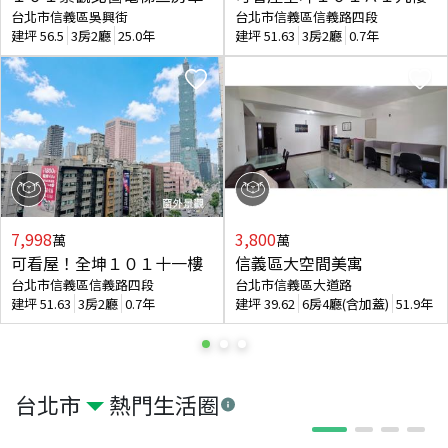
台北市信義區吳興街
台北市信義區信義路四段
建坪
56.5
3房2廳
25.0年
建坪
51.63
3房2廳
0.7年
7,998
3,800
萬
萬
可看屋！全坤１０１十一樓
信義區大空間美寓
台北市信義區信義路四段
台北市信義區大道路
建坪
51.63
3房2廳
0.7年
建坪
39.62
6房4廳(含加蓋)
51.9年
台北市
熱門生活圈