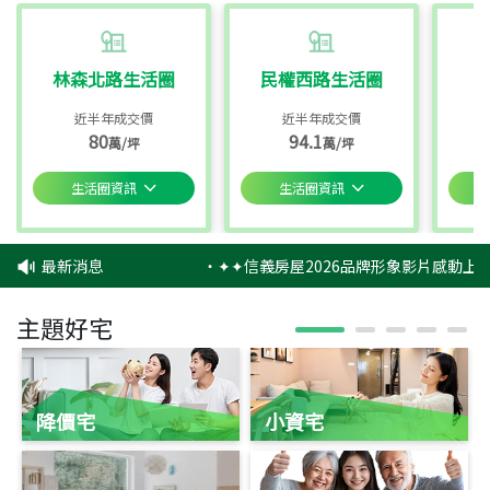
林森北路生活圈
民權西路生活圈
近半年成交價
近半年成交價
80
94.1
萬/坪
萬/坪
生活圈資訊
生活圈資訊
最新消息
‧
✦✦信義房屋2026品牌形象影片感動上映
主題好宅
降價宅
小資宅