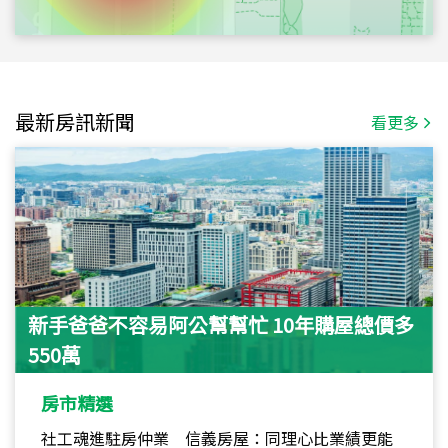
最新房訊新聞
看更多
新手爸爸不容易阿公幫幫忙 10年購屋總價多
550萬
房市精選
社工魂進駐房仲業 信義房屋：同理心比業績更能