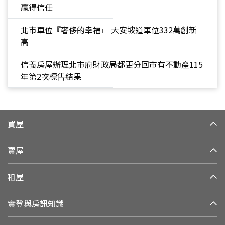
贏得信任
北市車位『奢侈的幸福』 大安坡道車位332萬創新
高
信義房屋辦理北市府財政局都更分回市有不動產115
年第2次標售結果
買屋
賣屋
租屋
實登與房訊知識