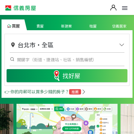
買屋
賣屋
新建案
租屋
信義居家
台北市
・
全區
找好屋
👉 你的月薪可以買多少錢的房子？
推薦