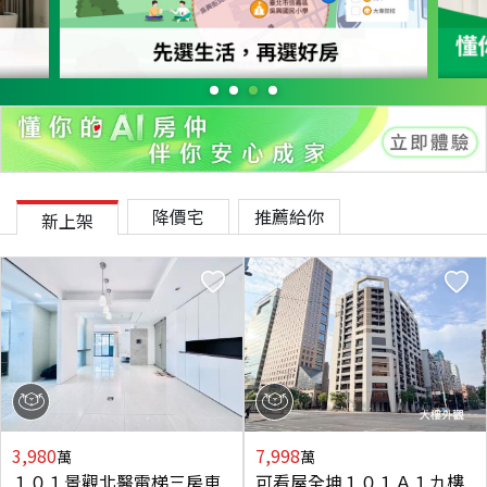
降價宅
推薦給你
新上架
3,980
7,998
萬
萬
１０１景觀北醫電梯三房車
可看屋全坤１０１Ａ１九樓