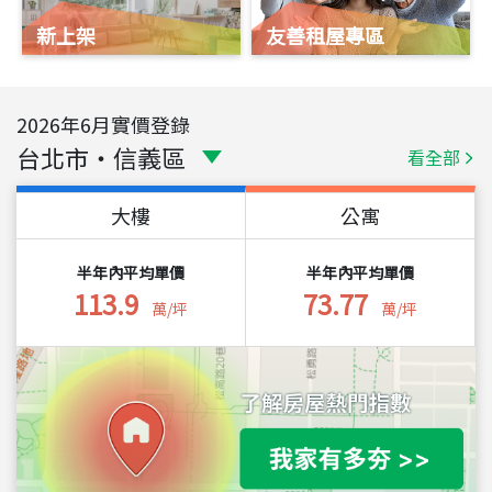
新上架
友善租屋專區
2026
年
6
月實價登錄
台北市
・
信義區
看全部
大樓
公寓
半年內平均單價
半年內平均單價
113.9
73.77
萬/坪
萬/坪