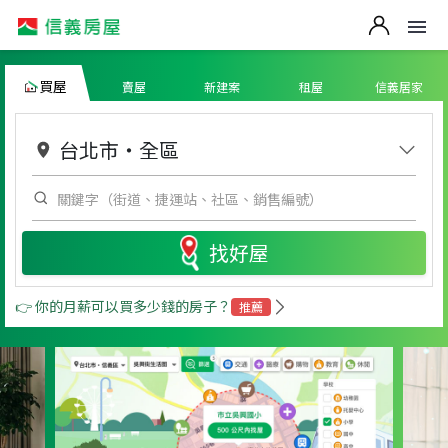
買屋
賣屋
新建案
租屋
信義居家
台北市
・
全區
找好屋
👉 你的月薪可以買多少錢的房子？
推薦