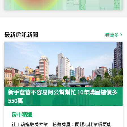
最新房訊新聞
看更多
新手爸爸不容易阿公幫幫忙 10年購屋總價多
550萬
房市精選
社工魂進駐房仲業 信義房屋：同理心比業績更能