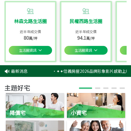
林森北路生活圈
民權西路生活圈
近半年成交價
近半年成交價
80
94.1
萬/坪
萬/坪
生活圈資訊
生活圈資訊
最新消息
‧
✦✦信義房屋2026品牌形象影片感動上映
主題好宅
降價宅
小資宅