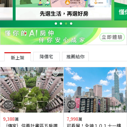
降價宅
推薦給你
新上架
9,388
7,998
萬
萬
｛傳家｝信義計畫區五房讚
可看屋！全坤１０１十一樓