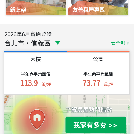
新上架
友善租屋專區
2026
年
6
月實價登錄
台北市
・
信義區
看全部
大樓
公寓
半年內平均單價
半年內平均單價
113.9
73.77
萬/坪
萬/坪