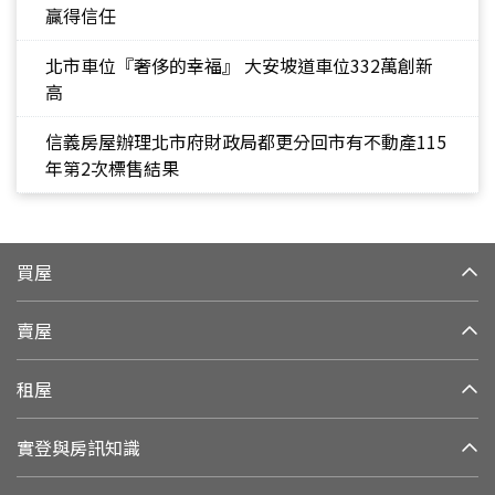
贏得信任
北市車位『奢侈的幸福』 大安坡道車位332萬創新
高
信義房屋辦理北市府財政局都更分回市有不動產115
年第2次標售結果
買屋
賣屋
租屋
實登與房訊知識