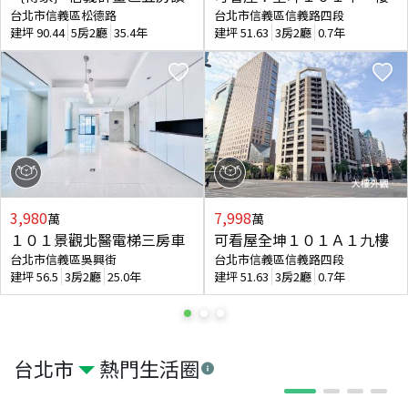
台北市信義區松德路
台北市信義區信義路四段
建坪
90.44
5房2廳
35.4年
建坪
51.63
3房2廳
0.7年
3,980
7,998
萬
萬
１０１景觀北醫電梯三房車
可看屋全坤１０１Ａ１九樓
台北市信義區吳興街
台北市信義區信義路四段
建坪
56.5
3房2廳
25.0年
建坪
51.63
3房2廳
0.7年
台北市
熱門生活圈