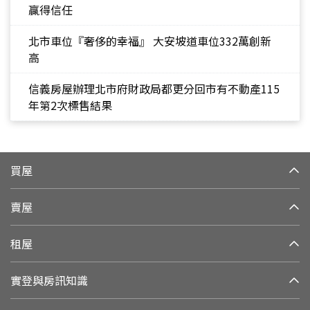
贏得信任
北市車位『奢侈的幸福』 大安坡道車位332萬創新
高
信義房屋辦理北市府財政局都更分回市有不動產115
年第2次標售結果
買屋
賣屋
租屋
實登與房訊知識