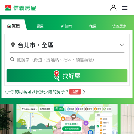
買屋
賣屋
新建案
租屋
信義居家
台北市
・
全區
找好屋
👉 你的月薪可以買多少錢的房子？
推薦