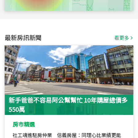
最新房訊新聞
看更多
新手爸爸不容易阿公幫幫忙 10年購屋總價多
550萬
房市精選
社工魂進駐房仲業 信義房屋：同理心比業績更能