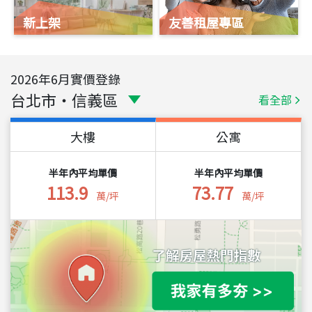
新上架
友善租屋專區
2026
年
6
月實價登錄
台北市
・
信義區
看全部
大樓
公寓
半年內平均單價
半年內平均單價
113.9
73.77
萬/坪
萬/坪