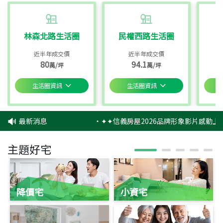
林森北路生活圈
民權西路生活圈
近半年成交價
近半年成交價
80
94.1
萬/坪
萬/坪
生活圈資訊
生活圈資訊
最新消息
‧
✦✦信義房屋2026品牌形象影片感動上映
主題好宅
降價宅
小資宅