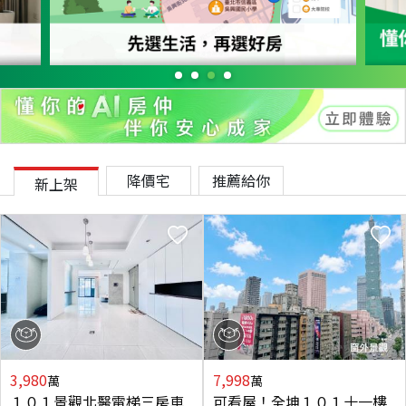
降價宅
推薦給你
新上架
3,980
7,998
萬
萬
１０１景觀北醫電梯三房車
可看屋！全坤１０１十一樓