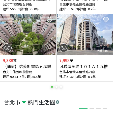
台北市信義區吳興街
台北市信義區信義路四段
建坪
56.5
3房2廳
25.0年
建坪
51.63
3房2廳
0.7年
9,388
7,998
萬
萬
｛傳家｝信義計畫區五房讚
可看屋全坤１０１Ａ１九樓
台北市信義區松德路
台北市信義區信義路四段
建坪
90.44
5房2廳
35.4年
建坪
51.63
3房2廳
0.7年
台北市
熱門生活圈