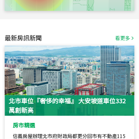
最新房訊新聞
看更多
北市車位『奢侈的幸福』 大安坡道車位332
萬創新高
房市精選
信義房屋辦理北市府財政局都更分回市有不動產115