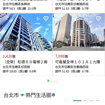
台北市信義區吳興街
台北市信義區信義路四段
建坪
56.5
3房2廳
25.0年
建坪
51.63
3房2廳
0.7年
3,420
7,998
萬
萬
｛全新｝松德８８電梯２房
可看屋全坤１０１Ａ１九樓
台北市信義區松德路
台北市信義區信義路四段
建坪
28.83
2房2廳
0.8年
建坪
51.63
3房2廳
0.7年
台北市
熱門生活圈