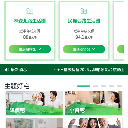
林森北路生活圈
民權西路生活圈
近半年成交價
近半年成交價
80
94.1
萬/坪
萬/坪
生活圈資訊
生活圈資訊
最新消息
‧
✦✦信義房屋2026品牌形象影片感動上映
主題好宅
降價宅
小資宅