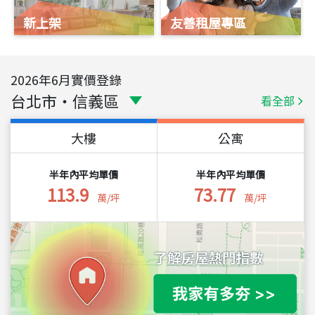
新上架
友善租屋專區
2026
年
6
月實價登錄
台北市
・
信義區
看全部
大樓
公寓
半年內平均單價
半年內平均單價
113.9
73.77
萬/坪
萬/坪