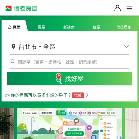
買屋
賣屋
新建案
租屋
信義居家
台北市
・
全區
找好屋
👉 你的月薪可以買多少錢的房子？
推薦