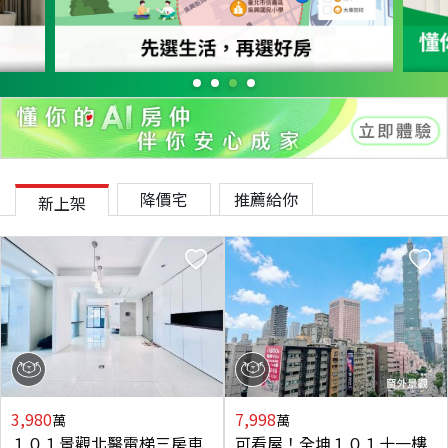
降價宅
推薦給你
新上架
3,980
7,998
萬
萬
１０１景觀北醫電梯三房車
可看屋！全坤１０１十一樓