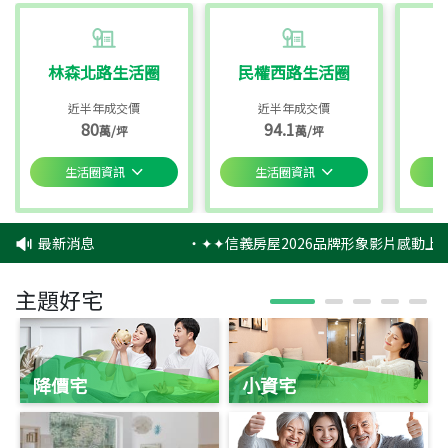
林森北路生活圈
民權西路生活圈
近半年成交價
近半年成交價
80
94.1
萬/坪
萬/坪
生活圈資訊
生活圈資訊
最新消息
‧
✦✦信義房屋2026品牌形象影片感動上映
主題好宅
降價宅
小資宅