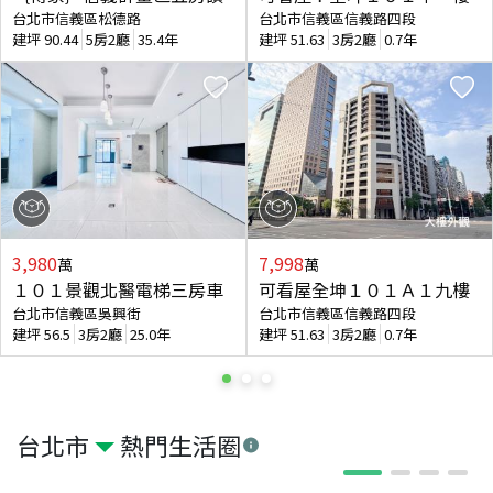
台北市信義區松德路
台北市信義區信義路四段
建坪
90.44
5房2廳
35.4年
建坪
51.63
3房2廳
0.7年
3,980
7,998
萬
萬
１０１景觀北醫電梯三房車
可看屋全坤１０１Ａ１九樓
台北市信義區吳興街
台北市信義區信義路四段
建坪
56.5
3房2廳
25.0年
建坪
51.63
3房2廳
0.7年
台北市
熱門生活圈