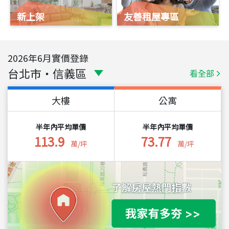
新上架
友善租屋專區
2026
年
6
月實價登錄
台北市
・
信義區
看全部
大樓
公寓
半年內平均單價
半年內平均單價
113.9
73.77
萬/坪
萬/坪