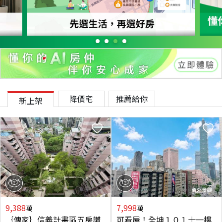
降價宅
推薦給你
新上架
9,388
7,998
萬
萬
｛傳家｝信義計畫區五房讚
可看屋！全坤１０１十一樓