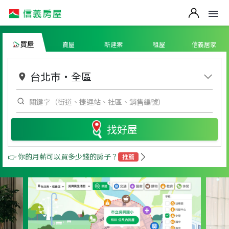
買屋
賣屋
新建案
租屋
信義居家
台北市
・
全區
找好屋
👉 你的月薪可以買多少錢的房子？
推薦