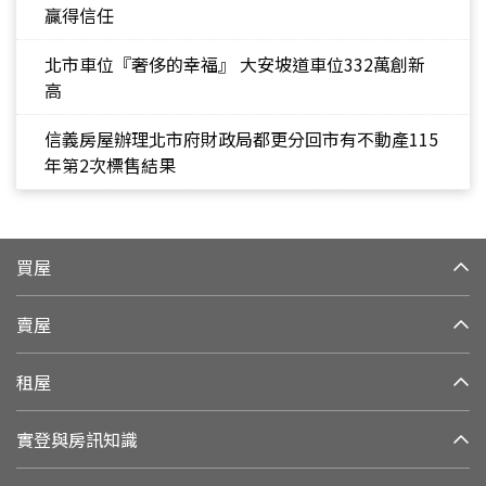
贏得信任
北市車位『奢侈的幸福』 大安坡道車位332萬創新
高
信義房屋辦理北市府財政局都更分回市有不動產115
年第2次標售結果
買屋
賣屋
租屋
實登與房訊知識