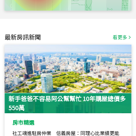
最新房訊新聞
看更多
新手爸爸不容易阿公幫幫忙 10年購屋總價多
550萬
房市精選
社工魂進駐房仲業 信義房屋：同理心比業績更能