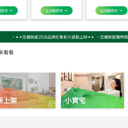
圈資訊
生活圈資訊
生活圈資訊
‧
✦✦信義房屋2026品牌形象影片感動上映✦✦
‧
信義房屋聲明稿－防詐
來看看
新上架
小資宅
115
年
07
月 成交