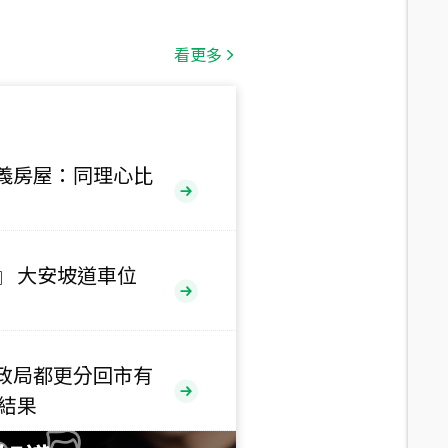
總價
1,808
萬
看更多
總價
530
萬
路二段
義房屋：同理心比
總價
5,800
萬
路
』 大安坡道車位
總價
1,938
萬
三段
政局都更分回市有
總價
售結果
1,350
萬