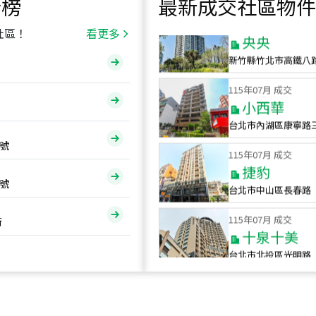
行榜
最新成交社區物件
115
年
07
月 成交
央央
社區！
看更多
新竹縣竹北市高鐵八
115
年
07
月 成交
小西華
台北市內湖區康寧路
115
年
07
月 成交
號
捷豹
台北市中山區長春路
號
115
年
07
月 成交
十泉十美
街
台北市北投區光明路
115
年
07
月 成交
四維天廈
新竹市新竹市四維路