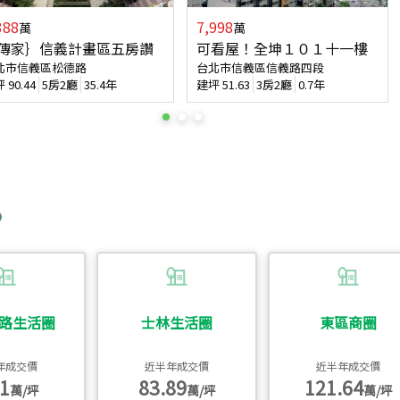
388
7,998
萬
萬
傳家｝信義計畫區五房讚
可看屋！全坤１０１十一樓
北市信義區松德路
台北市信義區信義路四段
坪
90.44
5房2廳
35.4年
建坪
51.63
3房2廳
0.7年
路生活圈
士林生活圈
東區商圈
年成交價
近半年成交價
近半年成交價
1
83.89
121.64
萬/坪
萬/坪
萬/坪