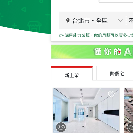
台北市
・
全區
👉 購屋能力試算，你的月薪可以買多少
降價宅
新上架