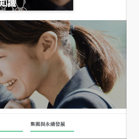
知識
總價
1,020
萬
總價
490
萬
總價
1,808
萬
集團與永續發展