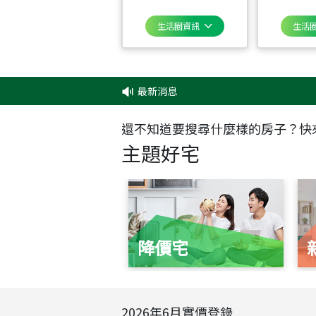
生活圈資訊
生活
最新消息
還不知道要搜尋什麼樣的房子？快
主題好宅
降價宅
2026
年
6
月實價登錄