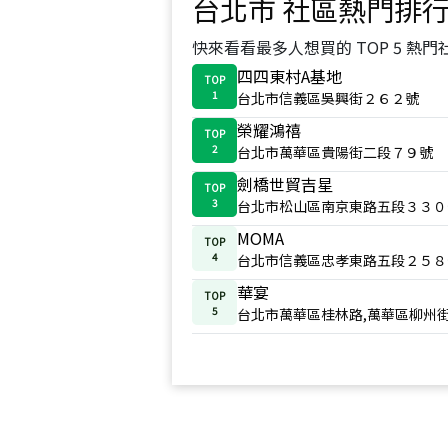
台北市
社區熱門排
快來看看最多人想買的 TOP 5 熱門
四四東村A基地
TOP
1
台北市信義區吳興街２６２號
榮耀鴻禧
TOP
2
台北市萬華區貴陽街二段７９號
劍橋世貿吉星
TOP
3
台北市松山區南京東路五段３３０
MOMA
TOP
4
台北市信義區忠孝東路五段２５８
華宴
TOP
5
台北市萬華區桂林路,萬華區柳州