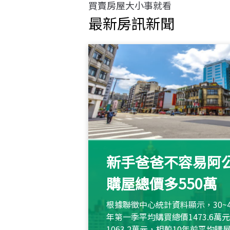
買賣房屋大小事就看
最新房訊新聞
新手爸爸不容易阿公
購屋總價多550萬
根據聯徵中心統計資料顯示，30~
年第一季平均購買總價1473.6
1063.2萬元，相較10年前平均購