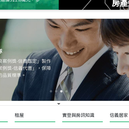
房產
115
年
07
月 成交
十泉十美
台北市北投區光明路
115
年
07
月 成交
四維天廈
新竹市新竹市四維路
115
年
07
月 成交
菁英典藏
新竹市新竹市慈祥路
租屋
實登與房訊知識
信義居家