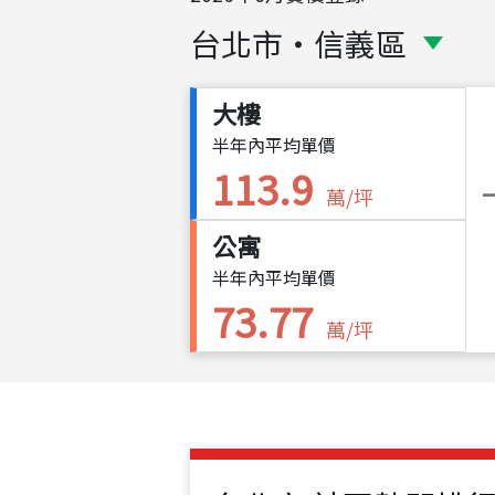
台北市
・
信義區
大樓
半年內平均單價
113.9
萬/坪
公寓
半年內平均單價
73.77
萬/坪