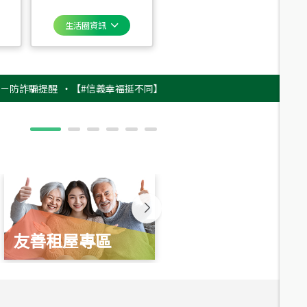
生活圈資訊
騙提醒
‧
【#信義幸福挺不同】用實力，讓升職免抽號碼牌！最新雇主品牌影片
友善租屋專區
新婚起家厝
總價