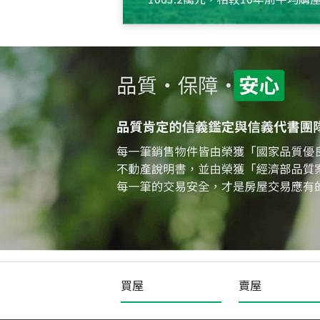
約550萬元，且貸款金額也多
買屋
賣屋