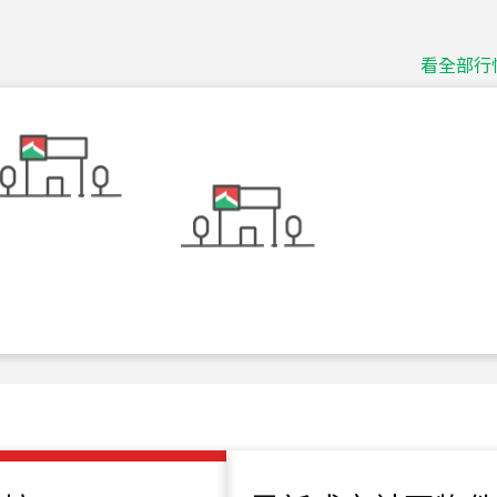
捷豹
台北市中山區長春路
看全部行
115
年
07
月 成交
十泉十美
台北市北投區光明路
115
年
07
月 成交
四維天廈
新竹市新竹市四維路
115
年
07
月 成交
菁英典藏
新竹市新竹市慈祥路
115
年
07
月 成交
長隄
新北市永和區環河西