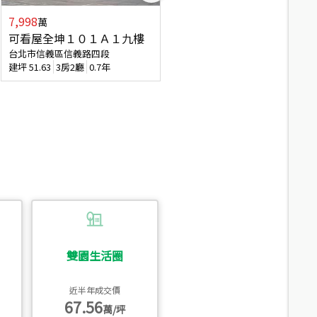
7,998
3,800
萬
萬
可看屋全坤１０１Ａ１九樓
信義區大空間美寓
台北市信義區信義路四段
台北市信義區大道路
建坪
51.63
3房2廳
0.7年
建坪
39.62
6房4廳(含加蓋)
51.9
雙園生活圈
近半年成交價
67.56
萬/坪