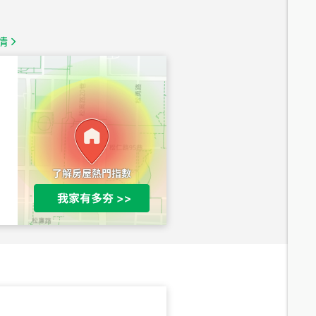
1,350
萬
情
總價
1,020
萬
總價
490
萬
總價
1,808
萬
總價
530
萬
路二段