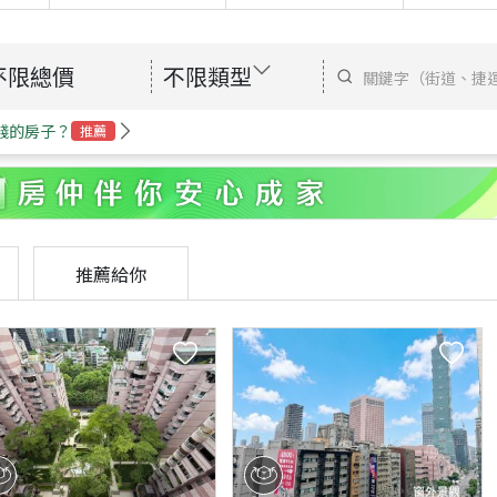
不限總價
不限類型
錢的房子？
推薦
推薦給你