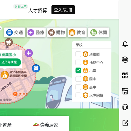
人才招募
登入/註冊
外置產
信義居家