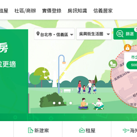
租屋
社區/商辦
實價登錄
房訊知識
信義居家
新建案
租屋
海