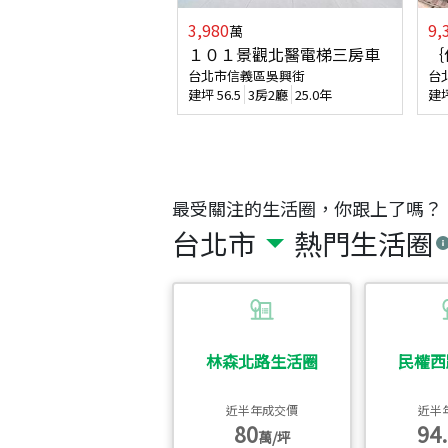
3,980
9,
萬
１０１景觀北醫電梯三房車
｛
台北市信義區吳興街
台
建坪
56.5
3房2廳
25.0年
建
最受關注的生活圈，你跟上了嗎？
台北市
熱門生活圈
林森北路生活圈
民權西
近半年成交價
近半
80
94.
萬/坪