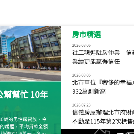
115
年
07
月 成交
菁英典藏
新竹市新竹市慈祥路
房市精選
115
年
07
月 成交
長隄
2026.08.06
新北市永和區環河西
社工魂進駐房仲業 信
業績更能贏得信任
115
年
07
月 成交
央央
2026.08.05
新竹縣竹北市高鐵八
北市車位『奢侈的幸福
115
年
07
月 成交
332萬創新高
幫幫忙 10年
小西華
台北市內湖區康寧路
2026.07.23
信義房屋辦理北市府財
115
年
07
月 成交
40歲的男性房貸族，今
不動產115年第2次標
捷豹
萬元的房屋，平均貸款金額
台北市中山區長春路
屋總價921.6萬元，多出