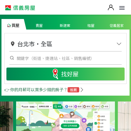
買屋
賣屋
新建案
租屋
信義居家
台北市
・
全區
找好屋
👉 你的月薪可以買多少錢的房子？
推薦