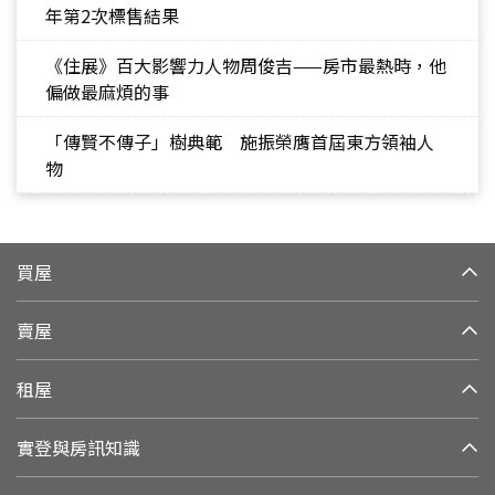
年第2次標售結果
《住展》百大影響力人物周俊吉——房市最熱時，他
偏做最麻煩的事
「傳賢不傳子」樹典範 施振榮膺首屆東方領袖人
物
買屋
賣屋
租屋
實登與房訊知識