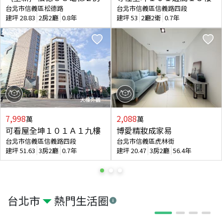
台北市信義區松德路
台北市信義區信義路四段
建坪
28.83
2房2廳
0.8年
建坪
53
2廳2衛
0.7年
7,998
2,088
萬
萬
可看屋全坤１０１Ａ１九樓
博愛精妝成家易
台北市信義區信義路四段
台北市信義區虎林街
建坪
51.63
3房2廳
0.7年
建坪
20.47
3房2廳
56.4年
台北市
熱門生活圈