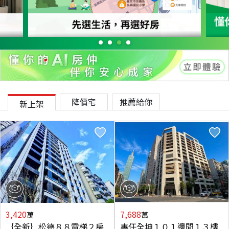
降價宅
推薦給你
新上架
3,420
7,688
萬
萬
｛全新｝松德８８電梯２房
專任全坤１０１邊間１３樓