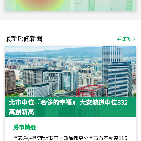
最新房訊新聞
看更多
北市車位『奢侈的幸福』 大安坡道車位332
萬創新高
房市精選
信義房屋辦理北市府財政局都更分回市有不動產115