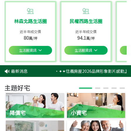
林森北路生活圈
民權西路生活圈
近半年成交價
近半年成交價
80
94.1
萬/坪
萬/坪
生活圈資訊
生活圈資訊
最新消息
‧
✦✦信義房屋2026品牌形象影片感動上映
主題好宅
降價宅
小資宅