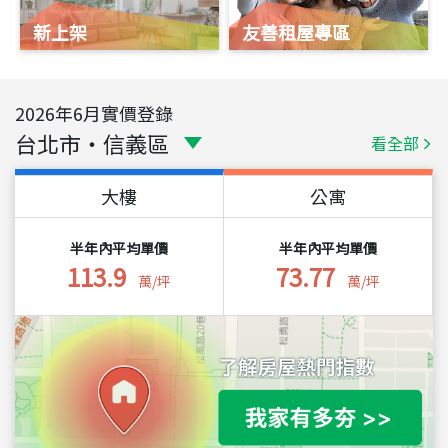
新上架
友善租屋專區
2026
年
6
月實價登錄
台北市
・
信義區
看全部
大樓
公寓
半年內平均單價
半年內平均單價
113.9
73.77
萬/坪
萬/坪