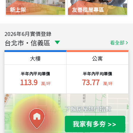
新上架
友善租屋專區
2026
年
6
月實價登錄
台北市
・
信義區
看全部
大樓
公寓
半年內平均單價
半年內平均單價
113.9
73.77
萬/坪
萬/坪