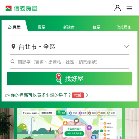
買屋
賣屋
新建案
租屋
信義居家
台北市
・
全區
找好屋
👉 你的月薪可以買多少錢的房子？
推薦