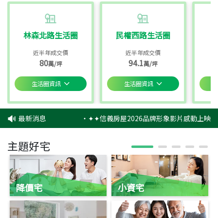
林森北路生活圈
民權西路生活圈
近半年成交價
近半年成交價
80
94.1
萬/坪
萬/坪
生活圈資訊
生活圈資訊
最新消息
‧
✦✦信義房屋2026品牌形象影片感動上映✦
主題好宅
降價宅
小資宅