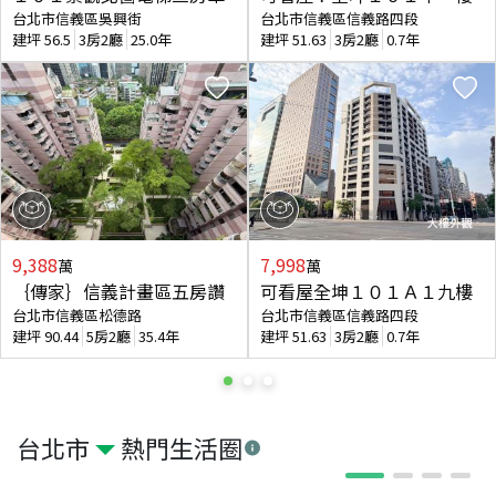
台北市信義區吳興街
台北市信義區信義路四段
建坪
56.5
3房2廳
25.0年
建坪
51.63
3房2廳
0.7年
9,388
7,998
萬
萬
｛傳家｝信義計畫區五房讚
可看屋全坤１０１Ａ１九樓
台北市信義區松德路
台北市信義區信義路四段
建坪
90.44
5房2廳
35.4年
建坪
51.63
3房2廳
0.7年
台北市
熱門生活圈