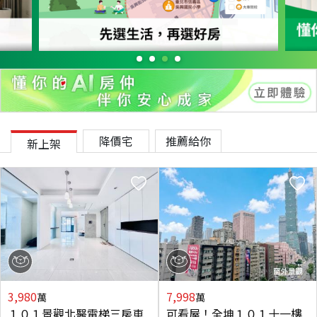
降價宅
推薦給你
新上架
3,980
7,998
萬
萬
１０１景觀北醫電梯三房車
可看屋！全坤１０１十一樓