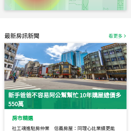
最新房訊新聞
看更多
新手爸爸不容易阿公幫幫忙 10年購屋總價多
550萬
房市精選
社工魂進駐房仲業 信義房屋：同理心比業績更能