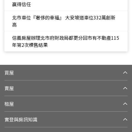
贏得信任
北市車位『奢侈的幸福』 大安坡道車位332萬創新
高
信義房屋辦理北市府財政局都更分回市有不動產115
年第2次標售結果
買屋
賣屋
租屋
實登與房訊知識