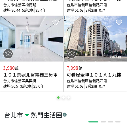
台北市信義區松德路
台北市信義區信義路四段
建坪
90.44
5房2廳
35.4年
建坪
51.63
3房2廳
0.7年
3,980
7,998
萬
萬
１０１景觀北醫電梯三房車
可看屋全坤１０１Ａ１九樓
台北市信義區吳興街
台北市信義區信義路四段
建坪
56.5
3房2廳
25.0年
建坪
51.63
3房2廳
0.7年
台北市
熱門生活圈