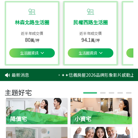
林森北路生活圈
民權西路生活圈
近半年成交價
近半年成交價
80
94.1
萬/坪
萬/坪
生活圈資訊
生活圈資訊
最新消息
‧
✦✦信義房屋2026品牌形象影片感動上映
主題好宅
降價宅
小資宅