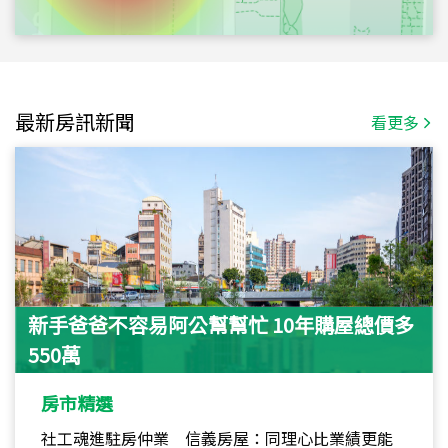
最新房訊新聞
看更多
新手爸爸不容易阿公幫幫忙 10年購屋總價多
550萬
房市精選
社工魂進駐房仲業 信義房屋：同理心比業績更能