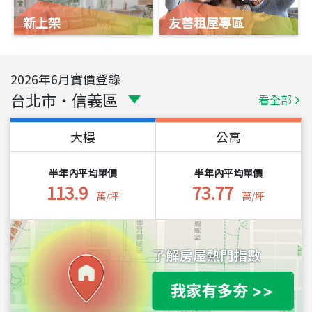
新上架
友善租屋專區
2026
年
6
月實價登錄
台北市
・
信義區
看全部
大樓
公寓
半年內平均單價
半年內平均單價
113.9
73.77
萬/坪
萬/坪