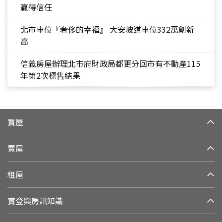
贏得信任
北市車位『奢侈的幸福』 大安坡道車位332萬創新
高
信義房屋辦理北市府財政局都更分回市有不動產115
年第2次標售結果
買屋
賣屋
租屋
實登與房訊知識