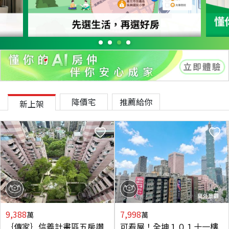
降價宅
推薦給你
新上架
9,388
7,998
萬
萬
｛傳家｝信義計畫區五房讚
可看屋！全坤１０１十一樓