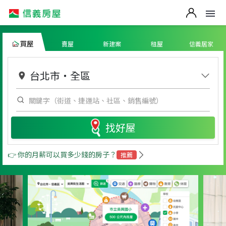
買屋
賣屋
新建案
租屋
信義居家
台北市
・
全區
找好屋
👉 你的月薪可以買多少錢的房子？
推薦