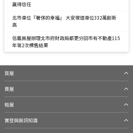
贏得信任
北市車位『奢侈的幸福』 大安坡道車位332萬創新
高
信義房屋辦理北市府財政局都更分回市有不動產115
年第2次標售結果
買屋
賣屋
租屋
實登與房訊知識