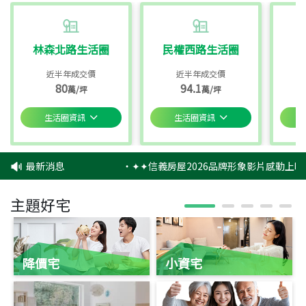
林森北路生活圈
民權西路生活圈
近半年成交價
近半年成交價
80
94.1
萬/坪
萬/坪
生活圈資訊
生活圈資訊
最新消息
‧
✦✦信義房屋2026品牌形象影片感動上映
主題好宅
降價宅
小資宅