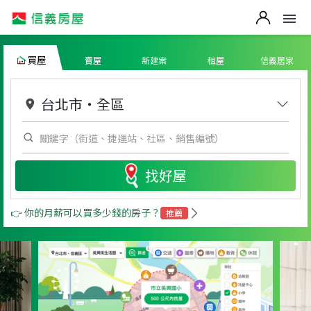
買屋
賣屋
新建案
租屋
信義居家
台北市
・
全區
找好屋
👉 你的月薪可以買多少錢的房子？
推薦