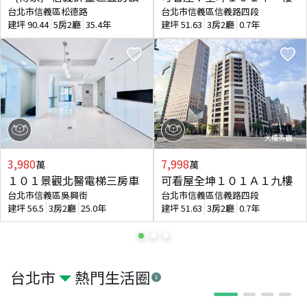
台北市信義區松德路
台北市信義區信義路四段
建坪
90.44
5房2廳
35.4年
建坪
51.63
3房2廳
0.7年
3,980
7,998
萬
萬
１０１景觀北醫電梯三房車
可看屋全坤１０１Ａ１九樓
台北市信義區吳興街
台北市信義區信義路四段
建坪
56.5
3房2廳
25.0年
建坪
51.63
3房2廳
0.7年
台北市
熱門生活圈