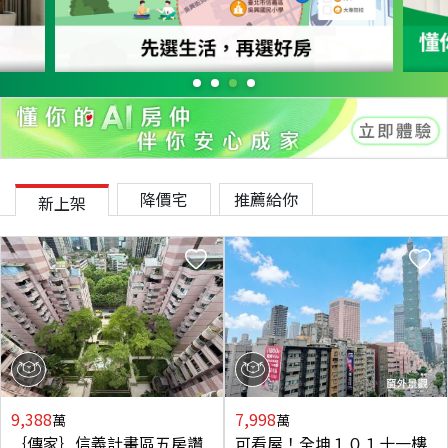
降價宅
推薦給你
新上架
9,388
7,998
萬
萬
｛傳家｝信義計畫區五房讚
可看屋！全坤１０１十一樓