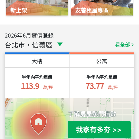
新上架
友善租屋專區
2026
年
6
月實價登錄
台北市
・
信義區
看全部
大樓
公寓
半年內平均單價
半年內平均單價
113.9
73.77
萬/坪
萬/坪