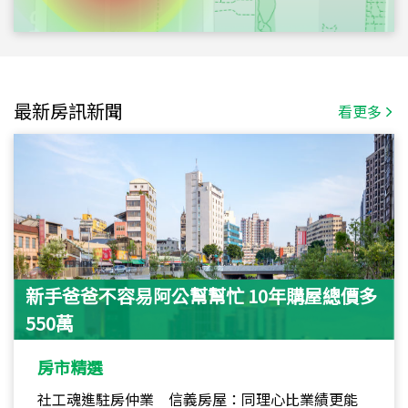
最新房訊新聞
看更多
新手爸爸不容易阿公幫幫忙 10年購屋總價多
550萬
房市精選
社工魂進駐房仲業 信義房屋：同理心比業績更能