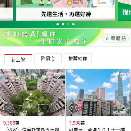
降價宅
推薦給你
新上架
9,388
7,998
萬
萬
｛傳家｝信義計畫區五房讚
可看屋！全坤１０１十一樓