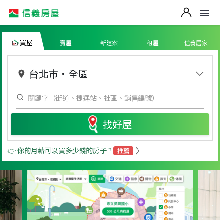
買屋
賣屋
新建案
租屋
信義居家
台北市
・
全區
找好屋
👉 你的月薪可以買多少錢的房子？
推薦