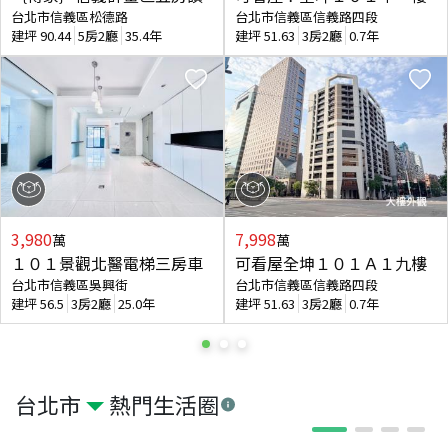
台北市信義區松德路
台北市信義區信義路四段
建坪
90.44
5房2廳
35.4年
建坪
51.63
3房2廳
0.7年
3,980
7,998
萬
萬
１０１景觀北醫電梯三房車
可看屋全坤１０１Ａ１九樓
台北市信義區吳興街
台北市信義區信義路四段
建坪
56.5
3房2廳
25.0年
建坪
51.63
3房2廳
0.7年
台北市
熱門生活圈