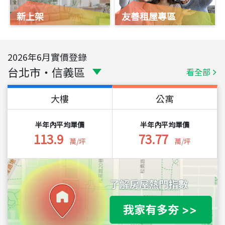
新上架
友善租屋專區
2026
年
6
月實價登錄
台北市
・
信義區
看全部
大樓
公寓
半年內平均單價
半年內平均單價
113.9
73.77
萬/坪
萬/坪