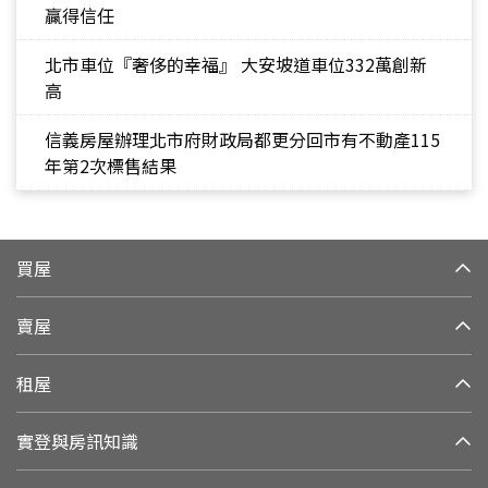
贏得信任
北市車位『奢侈的幸福』 大安坡道車位332萬創新
高
信義房屋辦理北市府財政局都更分回市有不動產115
年第2次標售結果
買屋
賣屋
租屋
實登與房訊知識