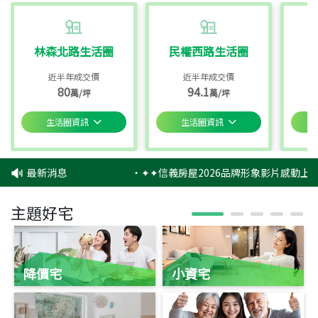
林森北路生活圈
民權西路生活圈
近半年成交價
近半年成交價
80
94.1
萬/坪
萬/坪
生活圈資訊
生活圈資訊
最新消息
‧
✦✦信義房屋2026品牌形象影片感動上映
主題好宅
降價宅
小資宅