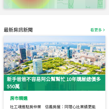
最新房訊新聞
看更多
新手爸爸不容易阿公幫幫忙 10年購屋總價多
550萬
房市精選
社工魂進駐房仲業 信義房屋：同理心比業績更能