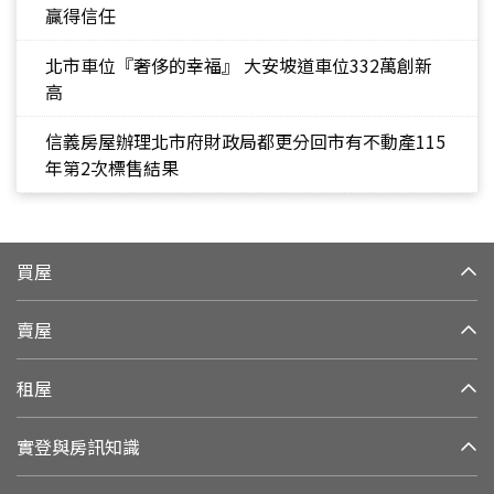
贏得信任
北市車位『奢侈的幸福』 大安坡道車位332萬創新
高
信義房屋辦理北市府財政局都更分回市有不動產115
年第2次標售結果
買屋
賣屋
租屋
實登與房訊知識