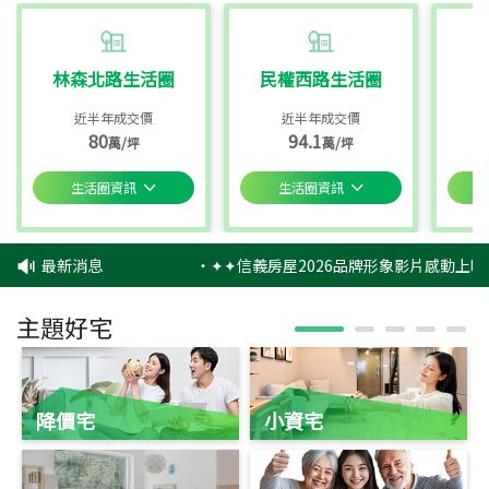
林森北路生活圈
民權西路生活圈
近半年成交價
近半年成交價
80
94.1
萬/坪
萬/坪
生活圈資訊
生活圈資訊
最新消息
‧
✦✦信義房屋2026品牌形象影片感動上映
主題好宅
降價宅
小資宅