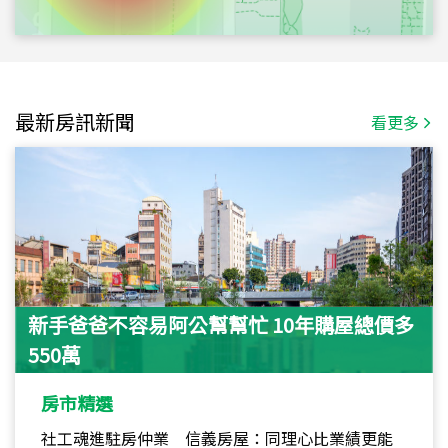
最新房訊新聞
看更多
新手爸爸不容易阿公幫幫忙 10年購屋總價多
550萬
房市精選
社工魂進駐房仲業 信義房屋：同理心比業績更能