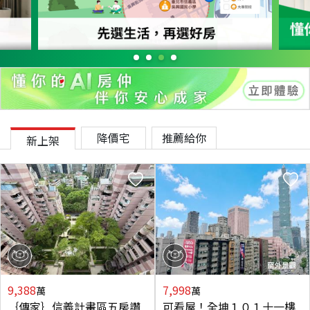
降價宅
推薦給你
新上架
9,388
7,998
萬
萬
｛傳家｝信義計畫區五房讚
可看屋！全坤１０１十一樓