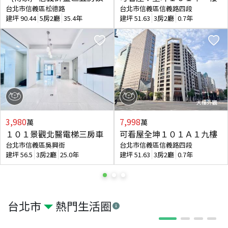
台北市信義區松德路
台北市信義區信義路四段
建坪
90.44
5房2廳
35.4年
建坪
51.63
3房2廳
0.7年
3,980
7,998
萬
萬
１０１景觀北醫電梯三房車
可看屋全坤１０１Ａ１九樓
台北市信義區吳興街
台北市信義區信義路四段
建坪
56.5
3房2廳
25.0年
建坪
51.63
3房2廳
0.7年
台北市
熱門生活圈