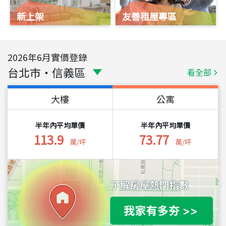
新上架
友善租屋專區
2026
年
6
月實價登錄
台北市
・
信義區
看全部
大樓
公寓
半年內平均單價
半年內平均單價
113.9
73.77
萬/坪
萬/坪