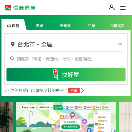
買屋
賣屋
新建案
租屋
信義居家
台北市
・
全區
找好屋
👉 你的月薪可以買多少錢的房子？
推薦