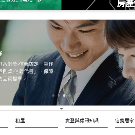
房產
115
年
07
月 成交
十泉十美
台北市北投區光明路
115
年
07
月 成交
四維天廈
新竹市新竹市四維路
115
年
07
月 成交
菁英典藏
新竹市新竹市慈祥路
租屋
實登與房訊知識
信義居家