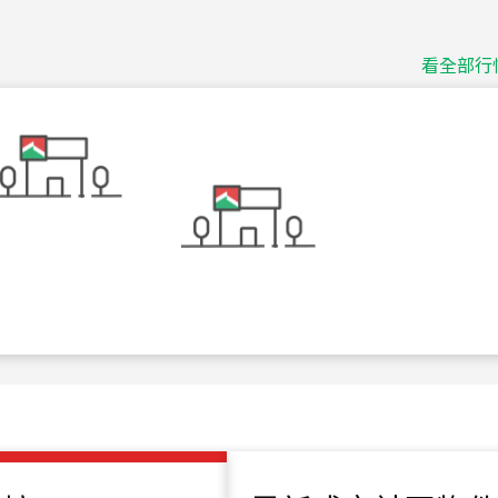
115
年
07
月 成交
捷豹
台北市中山區長春路
看全部行
115
年
07
月 成交
十泉十美
台北市北投區光明路
115
年
07
月 成交
四維天廈
新竹市新竹市四維路
115
年
07
月 成交
菁英典藏
新竹市新竹市慈祥路
115
年
07
月 成交
長隄
新北市永和區環河西