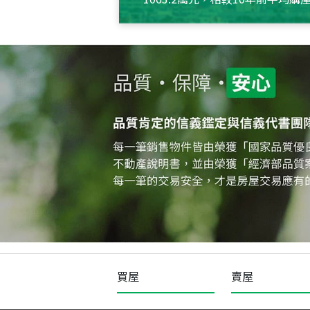
約550萬元，且貸款金額也多
買屋
賣屋