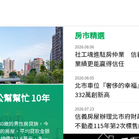
115
年
07
月 成交
菁英典藏
新竹市新竹市慈祥路
房市精選
115
年
07
月 成交
長隄
2026.08.06
新北市永和區環河西
社工魂進駐房仲業 信
業績更能贏得信任
115
年
07
月 成交
央央
2026.08.05
新竹縣竹北市高鐵八
北市車位『奢侈的幸福
332萬創新高
115
年
07
月 成交
幫幫忙 10年
小西華
2026.07.23
台北市內湖區康寧路
信義房屋辦理北市府財
115
年
07
月 成交
40歲的男性房貸族，今
不動產115年第2次標
捷豹
萬元的房屋，平均貸款金額
台北市中山區長春路
屋總價921.6萬元，多出