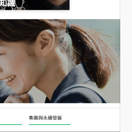
知識
總價
1,020
萬
總價
490
萬
總價
1,808
萬
集團與永續發展