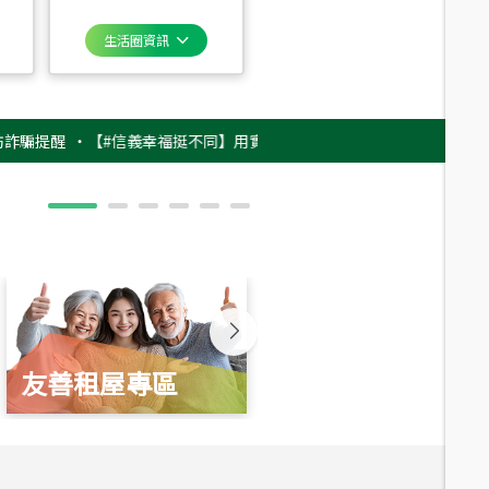
生活圈資訊
醒
‧
【#信義幸福挺不同】用實力，讓升職免抽號碼牌！最新雇主品牌影片上
友善租屋專區
新婚起家厝