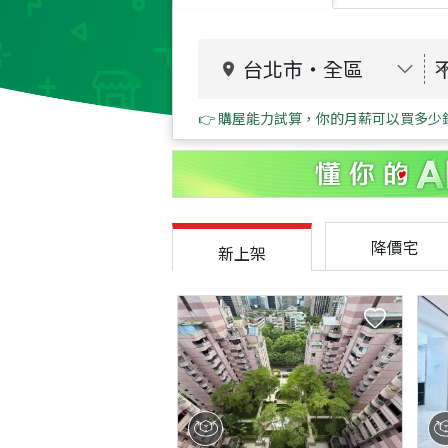
台北市
・
全區
👉 購屋能力試算，你的月薪可以買多少
降價宅
新上架