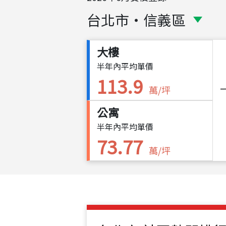
台北市
・
信義區
大樓
半年內平均單價
113.9
萬/坪
公寓
半年內平均單價
73.77
萬/坪