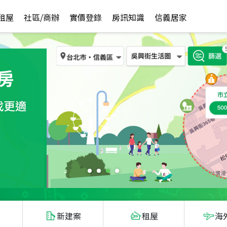
租屋
社區/商辦
實價登錄
房訊知識
信義居家
新建案
租屋
海