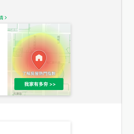
總價
1,350
萬
情
總價
1,020
萬
總價
490
萬
總價
1,808
萬
總價
530
萬
路二段