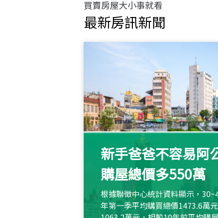
買賣房屋大小事就看
最新房訊新聞
新手爸爸不容易阿公
購屋總價多550萬
根據聯徵中心統計資料顯示，30~
年第一季平均購買總價1473.6
1063.2萬元，相較10年前平均購