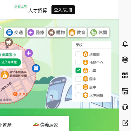
人才招募
登入/註冊
外置產
信義居家