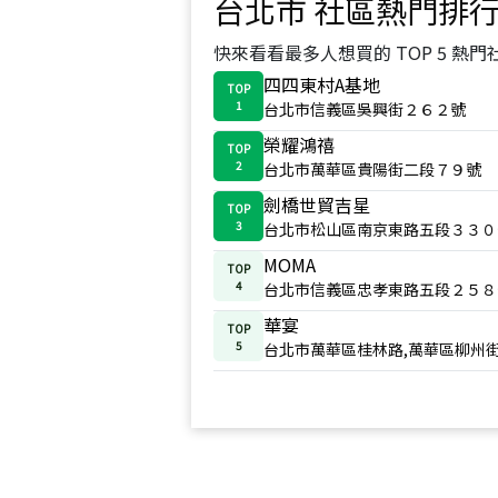
台北市
社區熱門排
快來看看最多人想買的 TOP 5 熱門
四四東村A基地
TOP
1
台北市信義區吳興街２６２號
榮耀鴻禧
TOP
2
台北市萬華區貴陽街二段７９號
劍橋世貿吉星
TOP
3
台北市松山區南京東路五段３３０
MOMA
TOP
4
台北市信義區忠孝東路五段２５８
華宴
TOP
5
台北市萬華區桂林路,萬華區柳州