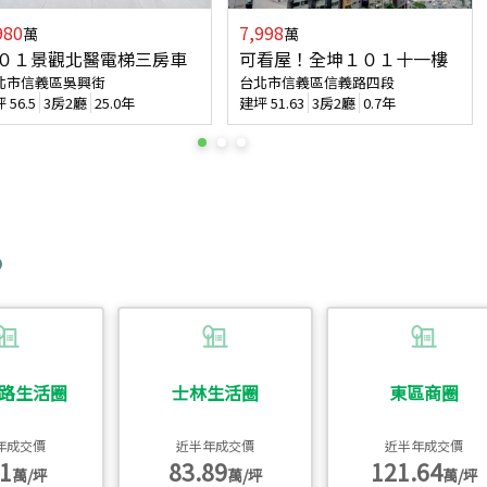
980
7,998
萬
萬
０１景觀北醫電梯三房車
可看屋！全坤１０１十一樓
北市信義區吳興街
台北市信義區信義路四段
坪
56.5
3房2廳
25.0年
建坪
51.63
3房2廳
0.7年
路生活圈
士林生活圈
東區商圈
年成交價
近半年成交價
近半年成交價
1
83.89
121.64
萬/坪
萬/坪
萬/坪