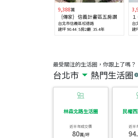
9,388
3,
萬
｛傳家｝信義計畫區五房讚
１
台北市信義區松德路
台
建坪
90.44
5房2廳
35.4年
建
最受關注的生活圈，你跟上了嗎？
台北市
熱門生活圈
林森北路生活圈
民權西
近半年成交價
近半
80
94.
萬/坪