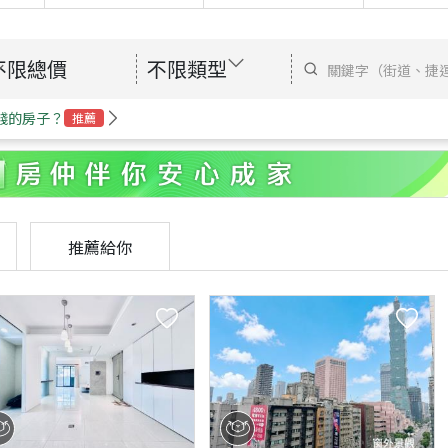
不限總價
不限類型
錢的房子？
推薦
推薦給你