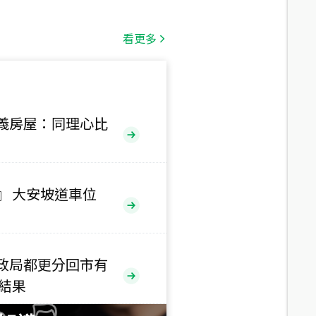
總價
1,808
萬
看更多
總價
530
萬
路二段
義房屋：同理心比
總價
5,800
萬
路
』 大安坡道車位
總價
1,938
萬
三段
政局都更分回市有
總價
售結果
1,350
萬