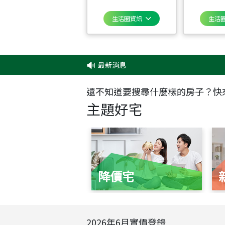
生活圈資訊
生活
最新消息
‧
✦
還不知道要搜尋什麼樣的房子？快
主題好宅
降價宅
2026
年
6
月實價登錄