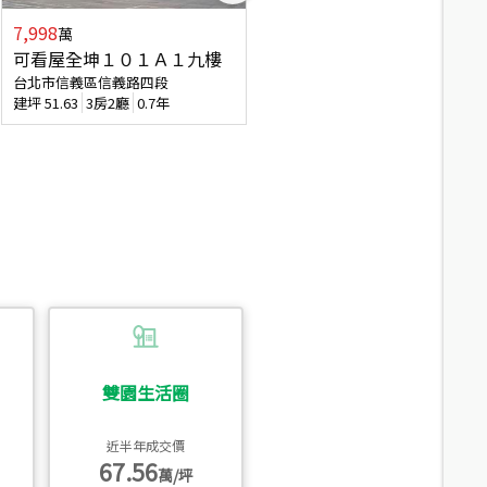
7,998
3,800
萬
萬
可看屋全坤１０１Ａ１九樓
信義區大空間美寓
台北市信義區信義路四段
台北市信義區大道路
建坪
51.63
3房2廳
0.7年
建坪
39.62
6房4廳(含加蓋)
51.9
雙園生活圈
近半年成交價
67.56
萬/坪