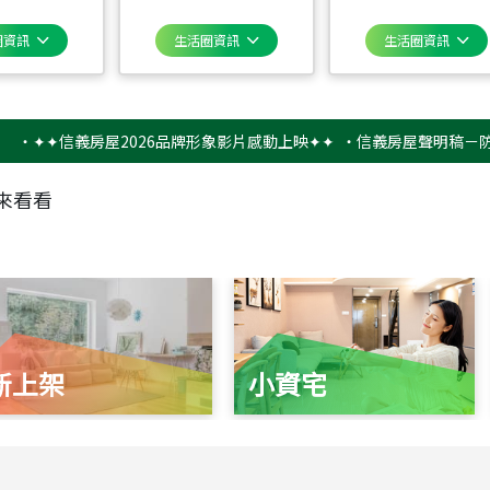
圈資訊
生活圈資訊
生活圈資訊
✦信義房屋2026品牌形象影片感動上映✦✦
‧
信義房屋聲明稿－防詐騙提
來看看
新上架
小資宅