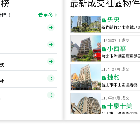
行榜
最新成交社區物件
115
年
07
月 成交
央央
社區！
看更多
新竹縣竹北市高鐵八
115
年
07
月 成交
小西華
台北市內湖區康寧路
115
年
07
月 成交
號
捷豹
台北市中山區長春路
號
115
年
07
月 成交
十泉十美
街
台北市北投區光明路
115
年
07
月 成交
四維天廈
新竹市新竹市四維路