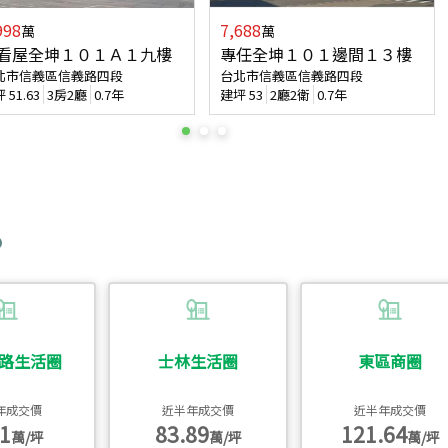
998
7,688
萬
萬
看屋全坤１０１Ａ１九樓
專任全坤１０１邊間１３樓
北市信義區信義路四段
台北市信義區信義路四段
坪
51.63
3房2廳
0.7年
建坪
53
2廳2衛
0.7年
路生活圈
士林生活圈
東區商圈
年成交價
近半年成交價
近半年成交價
1
83.89
121.64
萬/坪
萬/坪
萬/坪