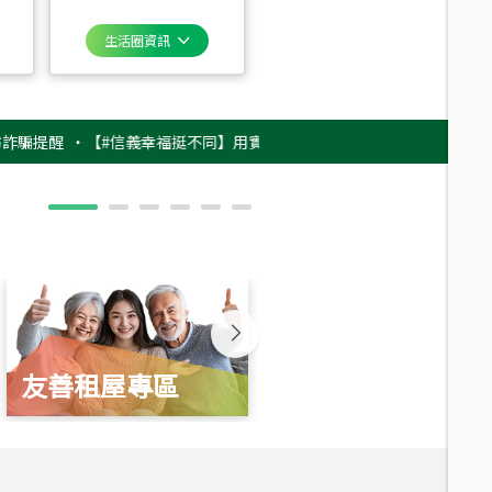
生活圈資訊
醒
‧
【#信義幸福挺不同】用實力，讓升職免抽號碼牌！最新雇主品牌影片上
友善租屋專區
新婚起家厝
總價