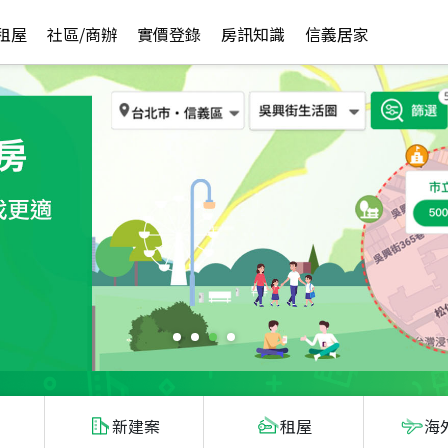
租屋
社區/商辦
實價登錄
房訊知識
信義居家
新建案
租屋
海