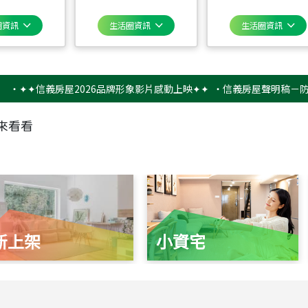
圈資訊
生活圈資訊
生活圈資訊
✦信義房屋2026品牌形象影片感動上映✦✦
‧
信義房屋聲明稿－防詐騙提
來看看
新上架
小資宅
115
年
07
月 成交