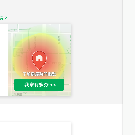
1,350
萬
情
總價
1,020
萬
總價
490
萬
總價
1,808
萬
總價
530
萬
路二段