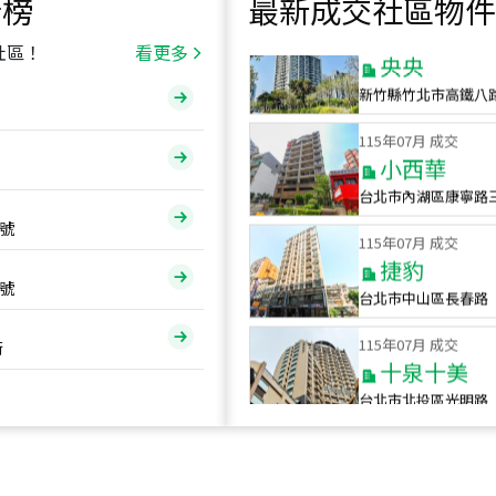
行榜
最新成交社區物件
115
年
07
月 成交
央央
社區！
看更多
新竹縣竹北市高鐵八
115
年
07
月 成交
小西華
台北市內湖區康寧路
115
年
07
月 成交
號
捷豹
台北市中山區長春路
號
115
年
07
月 成交
十泉十美
街
台北市北投區光明路
115
年
07
月 成交
四維天廈
新竹市新竹市四維路