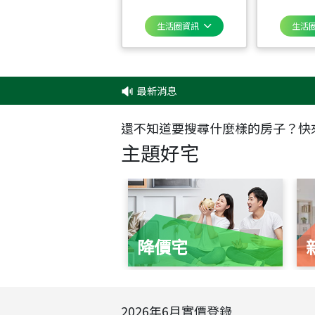
生活圈資訊
生活
最新消息
‧
✦
還不知道要搜尋什麼樣的房子？快
主題好宅
降價宅
2026
年
6
月實價登錄