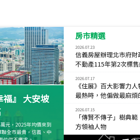
115
年
07
月 成交
菁英典藏
新竹市新竹市慈祥路
房市精選
115
年
07
月 成交
長隄
2026.07.23
新北市永和區環河西
信義房屋辦理北市府財
不動產115年第2次標
115
年
07
月 成交
央央
2026.07.17
新竹縣竹北市高鐵八
《住展》百大影響力人
115
年
07
月 成交
最熱時，他偏做最麻煩
福』 大安坡
小西華
高
台北市內湖區康寧路
2026.07.15
「傳賢不傳子」樹典範
115
年
07
月 成交
萬元，2025年均價來到
方領袖人物
捷豹
元蟬聯全市最貴，信義、中
台北市中山區長春路
區車位供不應求。