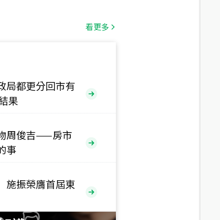
總價
1,808
萬
看更多
總價
530
萬
路二段
政局都更分回市有
售結果
總價
5,800
萬
路
物周俊吉——房市
的事
總價
1,938
萬
三段
 施振榮膺首屆東
總價
1,350
萬