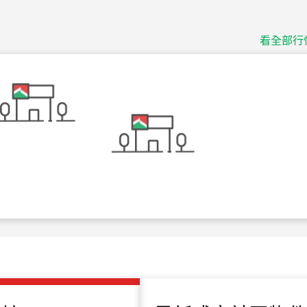
捷豹
台北市中山區長春路
看全部行
115
年
07
月 成交
十泉十美
台北市北投區光明路
115
年
07
月 成交
四維天廈
新竹市新竹市四維路
115
年
07
月 成交
菁英典藏
新竹市新竹市慈祥路
115
年
07
月 成交
長隄
新北市永和區環河西