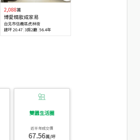
2,088
4,280
萬
萬
博愛精妝成家易
信義陽光自由露臺戶
台北市信義區虎林街
台北市信義區基隆路一段
建坪
20.47
3房2廳
56.4年
建坪
56.15
3房3廳
31.5年
雙園生活圈
近半年成交價
67.56
萬/坪