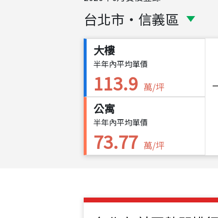
台北市
・
信義區
大樓
半年內平均單價
113.9
萬/坪
公寓
半年內平均單價
73.77
萬/坪