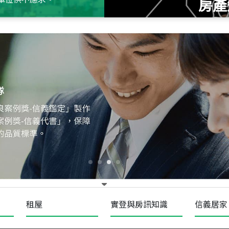
房產
115
年
07
月 成交
十泉十美
台北市北投區光明路
115
年
07
月 成交
四維天廈
新竹市新竹市四維路
115
年
07
月 成交
菁英典藏
新竹市新竹市慈祥路
租屋
實登與房訊知識
信義居家