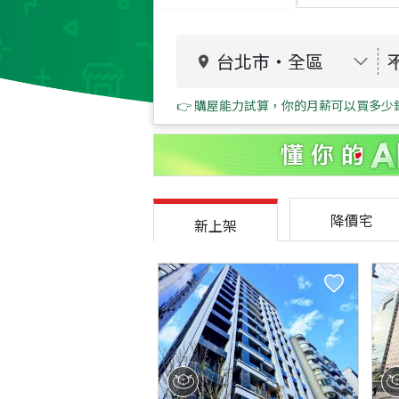
台北市
・
全區
👉 購屋能力試算，你的月薪可以買多少
降價宅
新上架