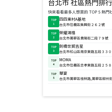
台北市
社區熱門排
快來看看最多人想買的 TOP 5 熱門
四四東村A基地
TOP
1
台北市信義區吳興街２６２號
榮耀鴻禧
TOP
2
台北市萬華區貴陽街二段７９號
劍橋世貿吉星
TOP
3
台北市松山區南京東路五段３３０
MOMA
TOP
4
台北市信義區忠孝東路五段２５８
華宴
TOP
5
台北市萬華區桂林路,萬華區柳州