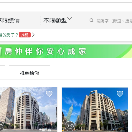
不限總價
不限類型
錢的房子？
推薦
推薦給你