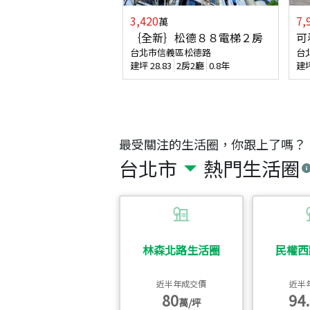
3,420
7,
萬
｛全新｝松德８８電梯２房
可
台北市信義區松德路
台
建坪
28.83
2房2廳
0.8年
建
最受關注的生活圈，你跟上了嗎？
台北市
熱門生活圈
林森北路生活圈
民權西
近半年成交價
近半
80
94.
萬/坪