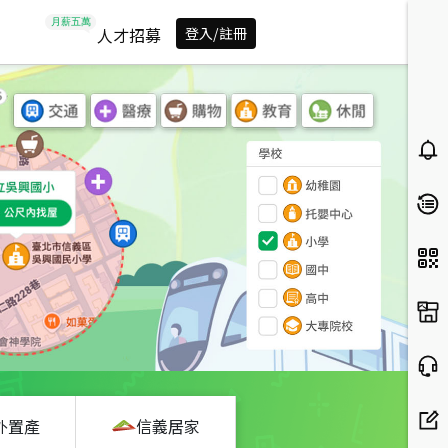
人才招募
登入/註冊
外置產
信義居家