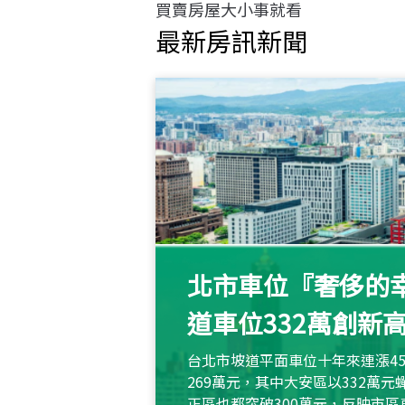
買賣房屋大小事就看
最新房訊新聞
北市車位『奢侈的幸
道車位332萬創新
台北市坡道平面車位十年來連漲45
269萬元，其中大安區以332萬
正區也都突破300萬元，反映市