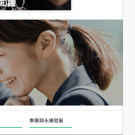
知識
總價
1,020
萬
總價
490
萬
總價
1,808
萬
集團與永續發展