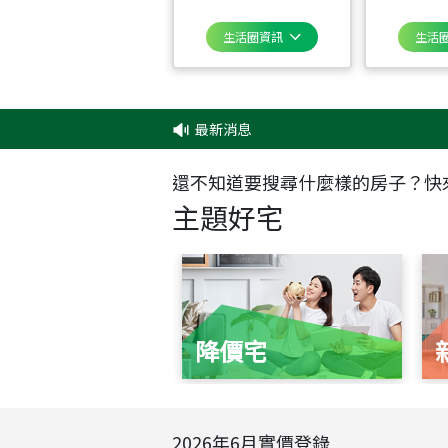
生活圈資訊
生活
最新消息
還不知道要搜尋什麼樣的房子？快
主題好宅
降價宅
2026
年
6
月實價登錄