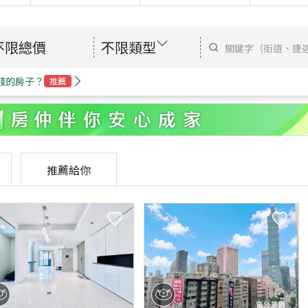
不限總價
不限類型
錢的房子？
推薦
推薦給你