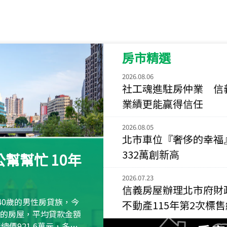
115
年
07
月 成交
菁英典藏
新竹市新竹市慈祥路
房市精選
115
年
07
月 成交
長隄
2026.08.06
新北市永和區環河西
社工魂進駐房仲業 信
業績更能贏得信任
115
年
07
月 成交
央央
2026.08.05
新竹縣竹北市高鐵八
北市車位『奢侈的幸福
115
年
07
月 成交
332萬創新高
幫幫忙 10年
小西華
台北市內湖區康寧路
2026.07.23
信義房屋辦理北市府財
115
年
07
月 成交
40歲的男性房貸族，今
不動產115年第2次標
捷豹
萬元的房屋，平均貸款金額
台北市中山區長春路
屋總價921.6萬元，多出