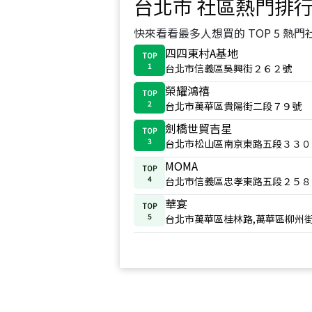
台北市
社區熱門排
快來看看最多人想買的 TOP 5 熱門
四四東村A基地
TOP
1
台北市信義區吳興街２６２號
榮耀鴻禧
TOP
2
台北市萬華區貴陽街二段７９號
劍橋世貿吉星
TOP
3
台北市松山區南京東路五段３３０
MOMA
TOP
4
台北市信義區忠孝東路五段２５８
華宴
TOP
5
台北市萬華區桂林路,萬華區柳州