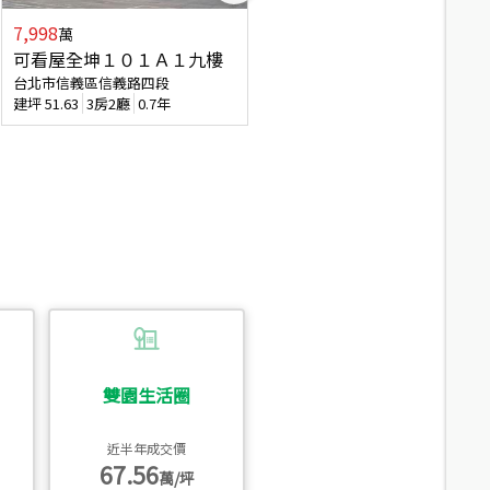
7,998
3,800
萬
萬
可看屋全坤１０１Ａ１九樓
信義區大空間美寓
台北市信義區信義路四段
台北市信義區大道路
建坪
51.63
3房2廳
0.7年
建坪
39.62
6房4廳(含加蓋)
51.9
雙園生活圈
近半年成交價
67.56
萬/坪