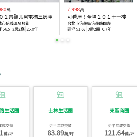
980
7,998
萬
萬
０１景觀北醫電梯三房車
可看屋！全坤１０１十一樓
北市信義區吳興街
台北市信義區信義路四段
坪
56.5
3房2廳
25.0年
建坪
51.63
3房2廳
0.7年
路生活圈
士林生活圈
東區商圈
年成交價
近半年成交價
近半年成交價
1
83.89
121.64
萬/坪
萬/坪
萬/坪