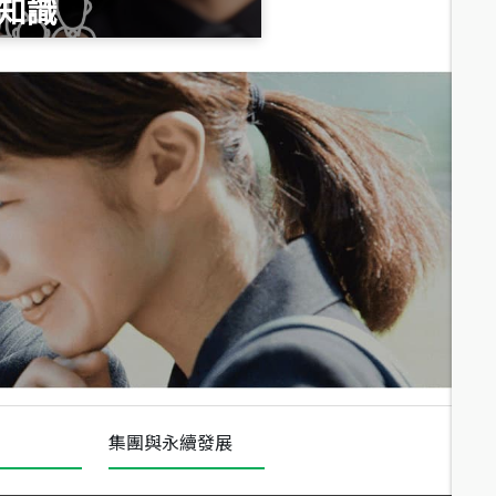
知識
總價
1,020
萬
總價
490
萬
總價
1,808
萬
集團與永續發展