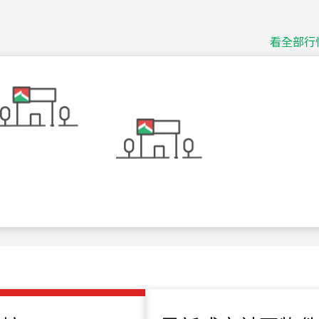
捷豹
台北市中山區長春路
看全部行
115
年
07
月 成交
十泉十美
台北市北投區光明路
115
年
07
月 成交
四維天廈
新竹市新竹市四維路
115
年
07
月 成交
菁英典藏
新竹市新竹市慈祥路
115
年
07
月 成交
長隄
新北市永和區環河西