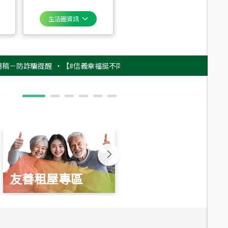
生活圈資訊
詐騙提醒
‧
【#信義幸福挺不同】用實力，讓升職免抽號碼牌！最新雇主品牌
友善租屋專區
新婚起家厝
總價