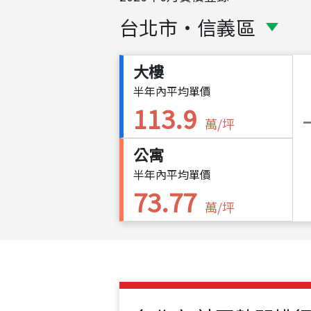
台北市
・
信義區
大樓
半年內平均單價
113.9
萬/坪
公寓
半年內平均單價
73.77
萬/坪