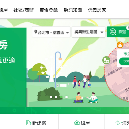
租屋
社區/商辦
實價登錄
房訊知識
信義居家
新建案
租屋
海