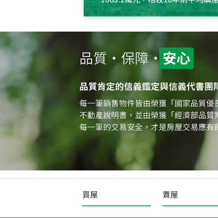
約550萬元，且貸款金額也多
買屋
賣屋