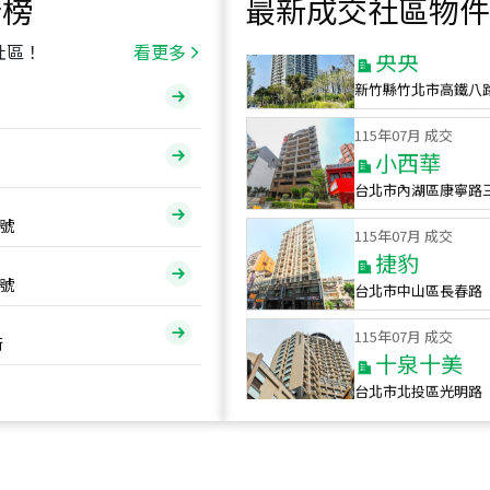
行榜
最新成交社區物件
115
年
07
月 成交
央央
社區！
看更多
新竹縣竹北市高鐵八
115
年
07
月 成交
小西華
台北市內湖區康寧路
115
年
07
月 成交
號
捷豹
台北市中山區長春路
號
115
年
07
月 成交
十泉十美
街
台北市北投區光明路
115
年
07
月 成交
四維天廈
新竹市新竹市四維路