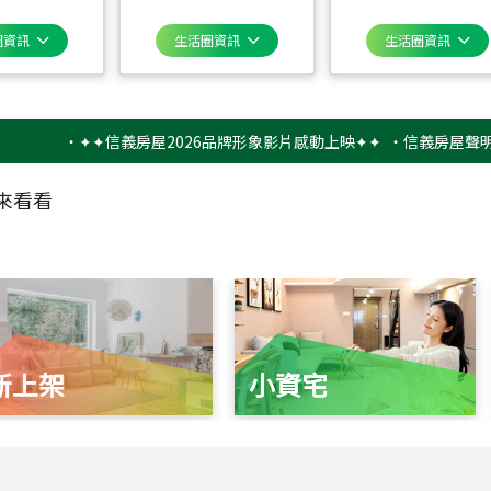
圈資訊
生活圈資訊
生活圈資訊
‧
✦✦信義房屋2026品牌形象影片感動上映✦✦
‧
信義房屋聲明稿－防
來看看
新上架
小資宅
115
年
07
月 成交