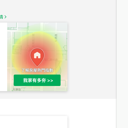
1,350
萬
情
總價
1,020
萬
總價
490
萬
總價
1,808
萬
總價
530
萬
路二段