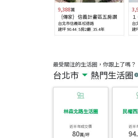
9,388
3,
萬
｛傳家｝信義計畫區五房讚
１
台北市信義區松德路
台
建坪
90.44
5房2廳
35.4年
建
最受關注的生活圈，你跟上了嗎？
台北市
熱門生活圈
林森北路生活圈
民權西
近半年成交價
近半
80
94.
萬/坪