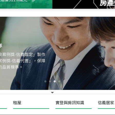
房產
115
年
07
月 成交
十泉十美
台北市北投區光明路
115
年
07
月 成交
四維天廈
新竹市新竹市四維路
115
年
07
月 成交
菁英典藏
新竹市新竹市慈祥路
租屋
實登與房訊知識
信義居家