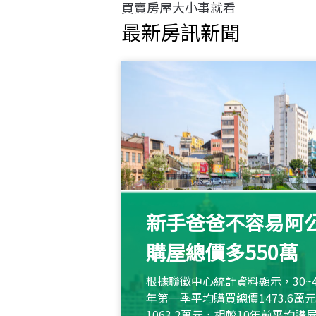
買賣房屋大小事就看
最新房訊新聞
新手爸爸不容易阿公
購屋總價多550萬
根據聯徵中心統計資料顯示，30~
年第一季平均購買總價1473.6
1063.2萬元，相較10年前平均購