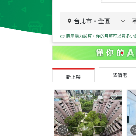
台北市
・
全區
👉 購屋能力試算，你的月薪可以買多少
降價宅
新上架