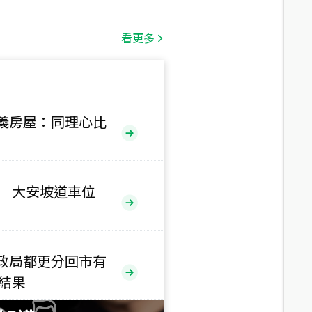
總價
1,808
萬
看更多
總價
530
萬
路二段
義房屋：同理心比
總價
5,800
萬
路
』 大安坡道車位
總價
1,938
萬
三段
政局都更分回市有
總價
售結果
1,350
萬