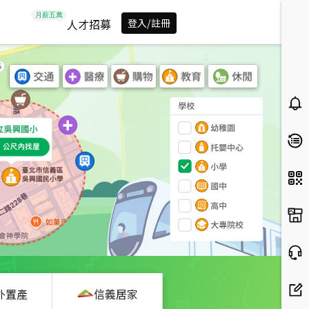
人才招募
登入/註冊
外置產
信義居家