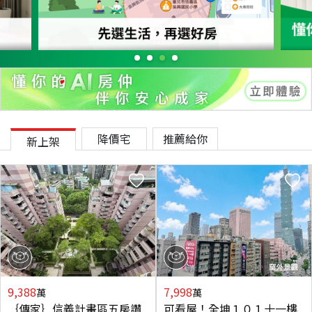
降價宅
推薦給你
新上架
9,388
7,998
萬
萬
｛傳家｝信義計畫區五房讚
可看屋！全坤１０１十一樓