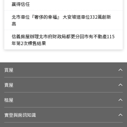
贏得信任
北市車位『奢侈的幸福』 大安坡道車位332萬創新
高
信義房屋辦理北市府財政局都更分回市有不動產115
年第2次標售結果
買屋
賣屋
租屋
實登與房訊知識