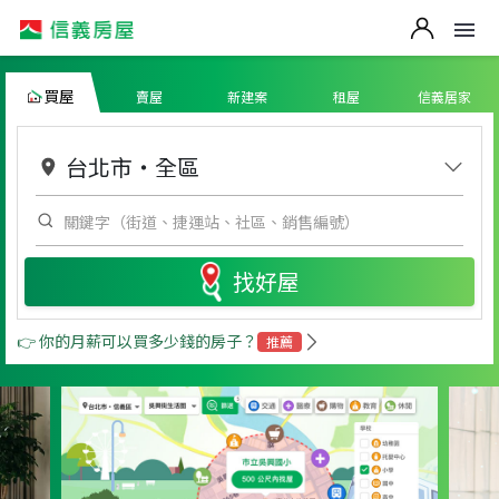
買屋
賣屋
新建案
租屋
信義居家
台北市
・
全區
找好屋
👉 你的月薪可以買多少錢的房子？
推薦