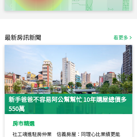
最新房訊新聞
看更多
新手爸爸不容易阿公幫幫忙 10年購屋總價多
550萬
房市精選
社工魂進駐房仲業 信義房屋：同理心比業績更能