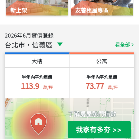
新上架
友善租屋專區
2026
年
6
月實價登錄
台北市
・
信義區
看全部
大樓
公寓
半年內平均單價
半年內平均單價
113.9
73.77
萬/坪
萬/坪