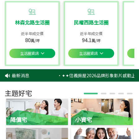
林森北路生活圈
民權西路生活圈
近半年成交價
近半年成交價
80
94.1
萬/坪
萬/坪
生活圈資訊
生活圈資訊
最新消息
‧
✦✦信義房屋2026品牌形象影片感動上映
主題好宅
降價宅
小資宅