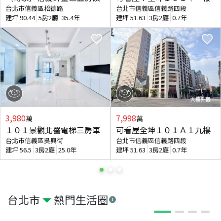
台北市信義區松德路
台北市信義區信義路四段
建坪
90.44
5房2廳
35.4年
建坪
51.63
3房2廳
0.7年
3,980
7,998
萬
萬
１０１景觀北醫電梯三房車
可看屋全坤１０１Ａ１九樓
台北市信義區吳興街
台北市信義區信義路四段
建坪
56.5
3房2廳
25.0年
建坪
51.63
3房2廳
0.7年
台北市
熱門生活圈