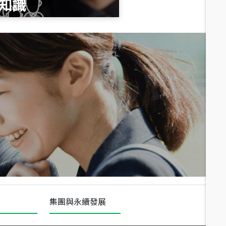
知識
總價
1,020
萬
總價
490
萬
總價
1,808
萬
集團與永續發展