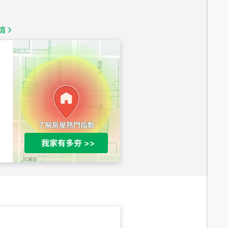
1,350
萬
情
總價
1,020
萬
總價
490
萬
總價
1,808
萬
總價
530
萬
路二段