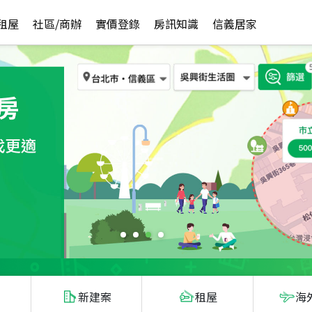
租屋
社區/商辦
實價登錄
房訊知識
信義居家
新建案
租屋
海