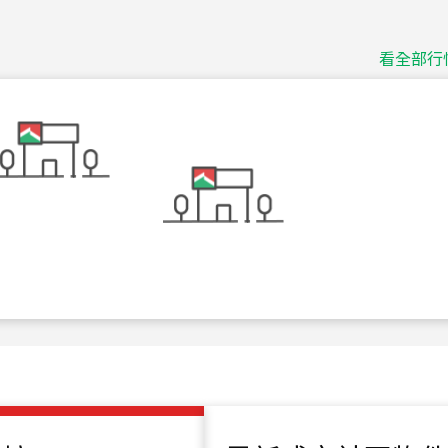
捷豹
台北市中山區長春路
看全部行
115
年
07
月 成交
十泉十美
台北市北投區光明路
115
年
07
月 成交
四維天廈
新竹市新竹市四維路
115
年
07
月 成交
菁英典藏
新竹市新竹市慈祥路
115
年
07
月 成交
長隄
新北市永和區環河西