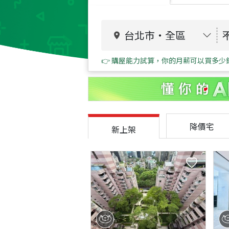
台北市
・
全區
👉 購屋能力試算，你的月薪可以買多少
降價宅
新上架