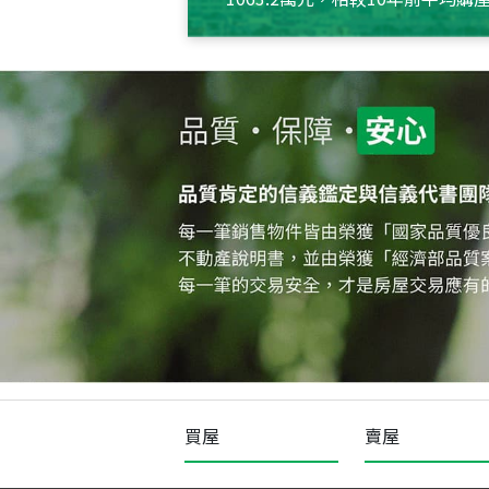
約550萬元，且貸款金額也多
買屋
賣屋