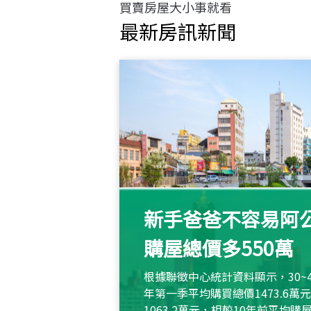
買賣房屋大小事就看
最新房訊新聞
新手爸爸不容易阿公
購屋總價多550萬
根據聯徵中心統計資料顯示，30~
年第一季平均購買總價1473.6
1063.2萬元，相較10年前平均購