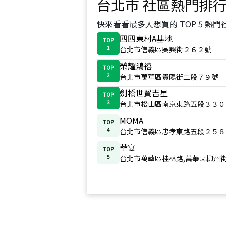
台北市
社區熱門排
快來看看最多人想買的 TOP 5 熱門
四四東村A基地
TOP
1
台北市信義區吳興街２６２號
榮耀鴻禧
TOP
2
台北市萬華區貴陽街二段７９號
劍橋世貿吉星
TOP
3
台北市松山區南京東路五段３３０
MOMA
TOP
4
台北市信義區忠孝東路五段２５８
華宴
TOP
5
台北市萬華區桂林路,萬華區柳州