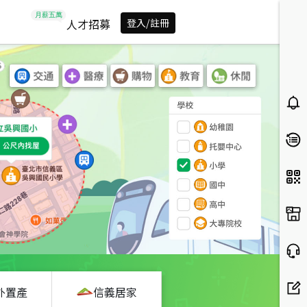
人才招募
登入/註冊
外置產
信義居家