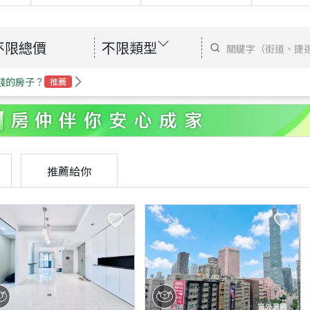
不限總價
不限類型
錢的房子？
推薦
推薦給你