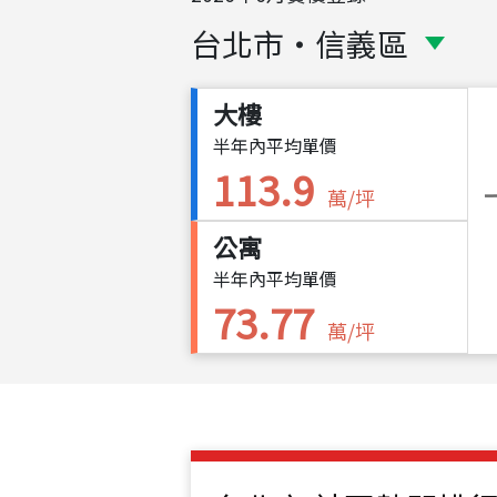
台北市
・
信義區
大樓
半年內平均單價
113.9
萬/坪
公寓
半年內平均單價
73.77
萬/坪