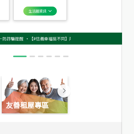
生活圈資訊
提醒
‧
【#信義幸福挺不同】用實力，讓升職免抽號碼牌！最新雇主品牌影片
友善租屋專區
新婚起家厝
總價