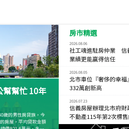
115
年
07
月 成交
菁英典藏
新竹市新竹市慈祥路
房市精選
115
年
07
月 成交
長隄
2026.08.06
新北市永和區環河西
社工魂進駐房仲業 信
業績更能贏得信任
115
年
07
月 成交
央央
2026.08.05
新竹縣竹北市高鐵八
北市車位『奢侈的幸福
115
年
07
月 成交
332萬創新高
幫幫忙 10年
小西華
台北市內湖區康寧路
2026.07.23
信義房屋辦理北市府財
115
年
07
月 成交
40歲的男性房貸族，今
不動產115年第2次標
捷豹
萬元的房屋，平均貸款金額
台北市中山區長春路
屋總價921.6萬元，多出