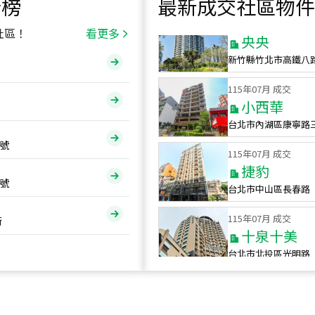
行榜
最新成交社區物件
115
年
07
月 成交
央央
社區！
看更多
新竹縣竹北市高鐵八
115
年
07
月 成交
小西華
台北市內湖區康寧路
115
年
07
月 成交
號
捷豹
台北市中山區長春路
號
115
年
07
月 成交
十泉十美
街
台北市北投區光明路
115
年
07
月 成交
四維天廈
新竹市新竹市四維路