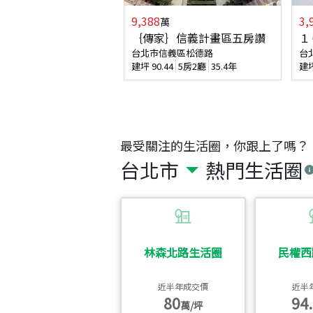
9,388
3,
萬
｛傳家｝信義計畫區五房讚
１
台北市信義區松德路
台
建坪
90.44
5房2廳
35.4年
建
最受關注的生活圈，你跟上了嗎？
台北市
熱門生活圈
林森北路生活圈
民權西
近半年成交價
近半
80
94.
萬/坪