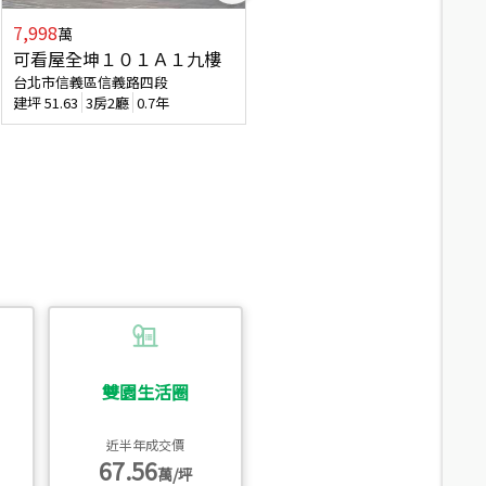
7,998
3,800
萬
萬
可看屋全坤１０１Ａ１九樓
信義區大空間美寓
台北市信義區信義路四段
台北市信義區大道路
建坪
51.63
3房2廳
0.7年
建坪
39.62
6房4廳(含加蓋)
51.9
雙園生活圈
近半年成交價
67.56
萬/坪