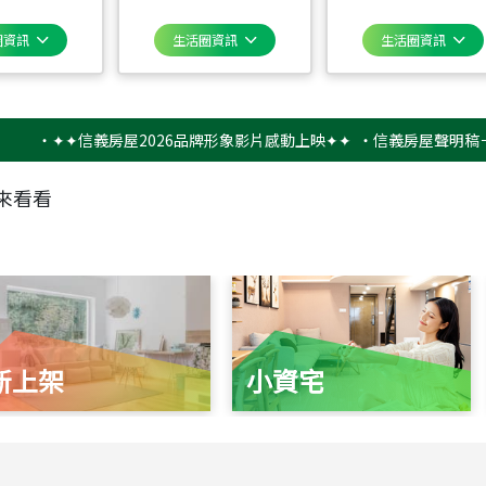
圈資訊
生活圈資訊
生活圈資訊
✦✦信義房屋2026品牌形象影片感動上映✦✦
‧
信義房屋聲明稿－防詐騙
來看看
新上架
小資宅
115
年
07
月 成交