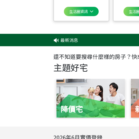
生活圈資訊
生活
最新消息
‧
還不知道要搜尋什麼樣的房子？快
主題好宅
降價宅
2026
年
6
月實價登錄