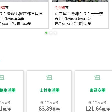
980
7,998
萬
萬
０１景觀北醫電梯三房車
可看屋！全坤１０１十一樓
北市信義區吳興街
台北市信義區信義路四段
坪
56.5
3房2廳
25.0年
建坪
51.63
3房2廳
0.7年
路生活圈
士林生活圈
東區商圈
年成交價
近半年成交價
近半年成交價
1
83.89
121.64
萬/坪
萬/坪
萬/坪