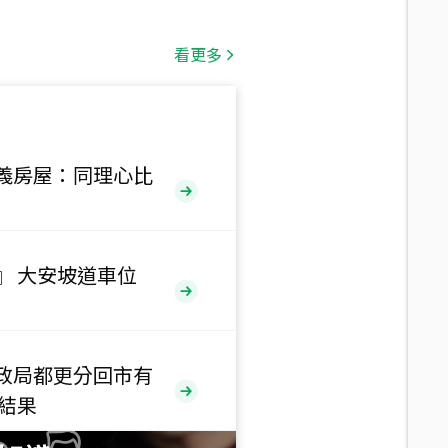
總價
1,808
萬
看更多
總價
530
萬
路二段
義房屋：同理心比
總價
5,800
萬
路
』 大安坡道車位
總價
1,938
萬
三段
政局都更分回市有
總價
售結果
1,350
萬