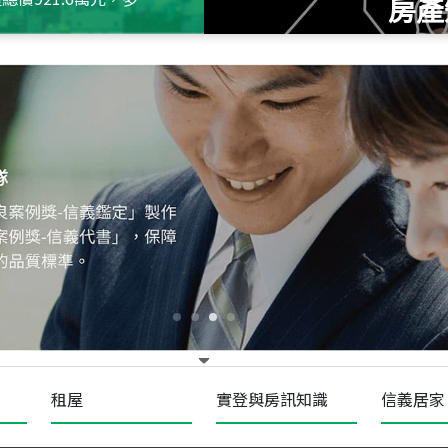
房產
115
年
07
月 成交
十泉十美
台北市北投區光明路
115
年
07
月 成交
四維天廈
新竹市新竹市四維路
115
年
07
月 成交
菁英典藏
新竹市新竹市慈祥路
租屋
實登與房訊知識
信義居家