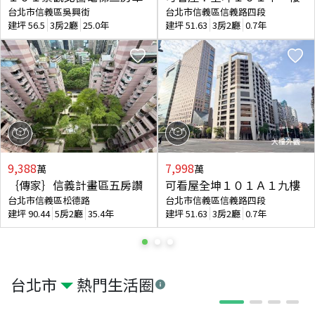
台北市信義區吳興街
台北市信義區信義路四段
建坪
56.5
3房2廳
25.0年
建坪
51.63
3房2廳
0.7年
9,388
7,998
萬
萬
｛傳家｝信義計畫區五房讚
可看屋全坤１０１Ａ１九樓
台北市信義區松德路
台北市信義區信義路四段
建坪
90.44
5房2廳
35.4年
建坪
51.63
3房2廳
0.7年
台北市
熱門生活圈