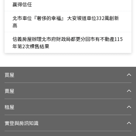
贏得信任
北市車位『奢侈的幸福』 大安坡道車位332萬創新
高
信義房屋辦理北市府財政局都更分回市有不動產115
年第2次標售結果
買屋
賣屋
租屋
實登與房訊知識