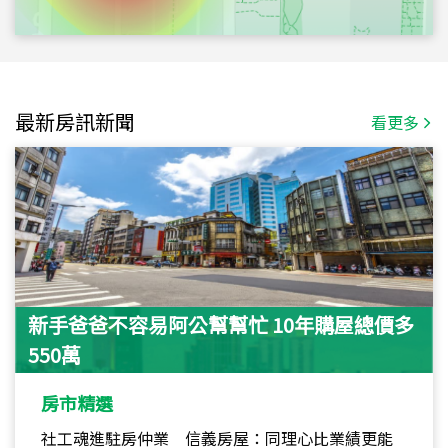
最新房訊新聞
看更多
新手爸爸不容易阿公幫幫忙 10年購屋總價多
550萬
房市精選
社工魂進駐房仲業 信義房屋：同理心比業績更能