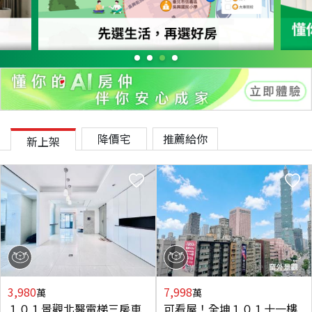
降價宅
推薦給你
新上架
3,980
7,998
萬
萬
１０１景觀北醫電梯三房車
可看屋！全坤１０１十一樓