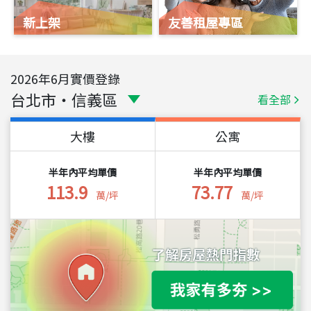
新上架
友善租屋專區
2026
年
6
月實價登錄
台北市
・
信義區
看全部
大樓
公寓
半年內平均單價
半年內平均單價
113.9
73.77
萬/坪
萬/坪