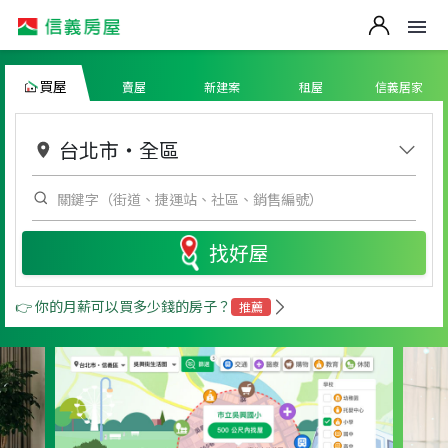
買屋
賣屋
新建案
租屋
信義居家
台北市
・
全區
找好屋
👉 你的月薪可以買多少錢的房子？
推薦