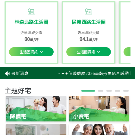
林森北路生活圈
民權西路生活圈
近半年成交價
近半年成交價
80
94.1
萬/坪
萬/坪
生活圈資訊
生活圈資訊
最新消息
‧
✦✦信義房屋2026品牌形象影片感動上映
主題好宅
降價宅
小資宅