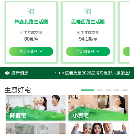
林森北路生活圈
民權西路生活圈
近半年成交價
近半年成交價
80
94.1
萬/坪
萬/坪
生活圈資訊
生活圈資訊
最新消息
‧
✦✦信義房屋2026品牌形象影片感動上映
主題好宅
降價宅
小資宅