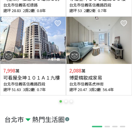
台北市信義區松德路
台北市信義區信義路四段
建坪
28.83
2房2廳
0.8年
建坪
53
2廳2衛
0.7年
7,998
2,088
萬
萬
可看屋全坤１０１Ａ１九樓
博愛精妝成家易
台北市信義區信義路四段
台北市信義區虎林街
建坪
51.63
3房2廳
0.7年
建坪
20.47
3房2廳
56.4年
台北市
熱門生活圈