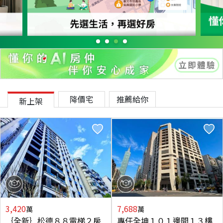
降價宅
推薦給你
新上架
3,420
7,688
萬
萬
｛全新｝松德８８電梯２房
專任全坤１０１邊間１３樓