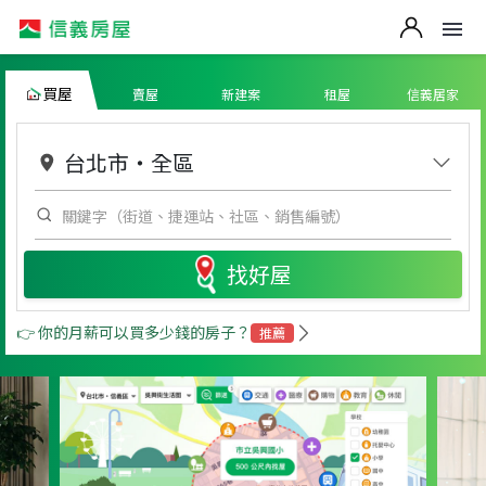
買屋
賣屋
新建案
租屋
信義居家
台北市
・
全區
找好屋
👉 你的月薪可以買多少錢的房子？
推薦