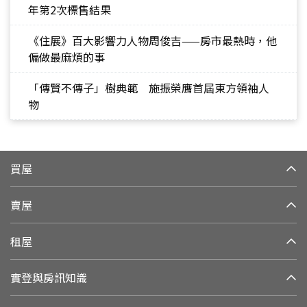
年第2次標售結果
《住展》百大影響力人物周俊吉——房市最熱時，他
偏做最麻煩的事
「傳賢不傳子」樹典範 施振榮膺首屆東方領袖人
物
買屋
賣屋
租屋
實登與房訊知識