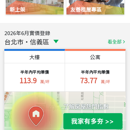
新上架
友善租屋專區
2026
年
6
月實價登錄
台北市
・
信義區
看全部
大樓
公寓
半年內平均單價
半年內平均單價
113.9
73.77
萬/坪
萬/坪