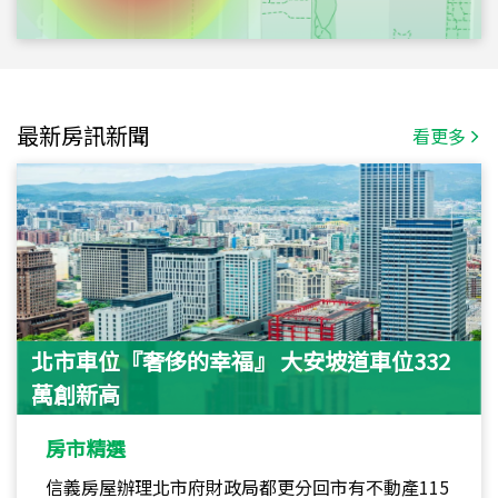
最新房訊新聞
看更多
北市車位『奢侈的幸福』 大安坡道車位332
萬創新高
房市精選
信義房屋辦理北市府財政局都更分回市有不動產115