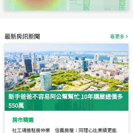
最新房訊新聞
看更多
新手爸爸不容易阿公幫幫忙 10年購屋總價多
550萬
房市精選
社工魂進駐房仲業 信義房屋：同理心比業績更能