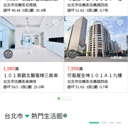
台北市信義區松德路
台北市信義區信義路四段
建坪
90.44
5房2廳
35.4年
建坪
51.63
3房2廳
0.7年
3,980
7,998
萬
萬
１０１景觀北醫電梯三房車
可看屋全坤１０１Ａ１九樓
台北市信義區吳興街
台北市信義區信義路四段
建坪
56.5
3房2廳
25.0年
建坪
51.63
3房2廳
0.7年
台北市
熱門生活圈