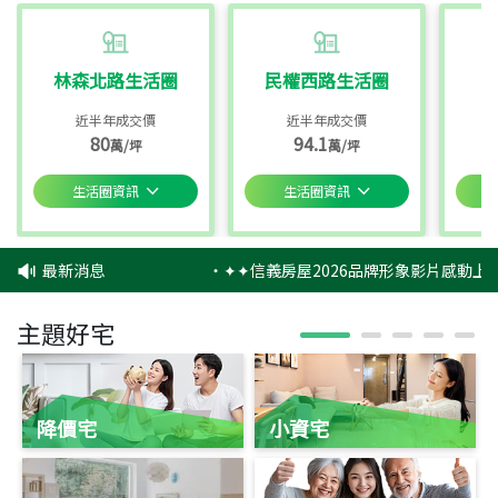
林森北路生活圈
民權西路生活圈
近半年成交價
近半年成交價
80
94.1
萬/坪
萬/坪
生活圈資訊
生活圈資訊
最新消息
‧
✦✦信義房屋2026品牌形象影片感動上映
主題好宅
降價宅
小資宅