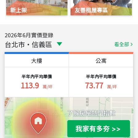
新上架
友善租屋專區
2026
年
6
月實價登錄
台北市
・
信義區
看全部
大樓
公寓
半年內平均單價
半年內平均單價
113.9
73.77
萬/坪
萬/坪