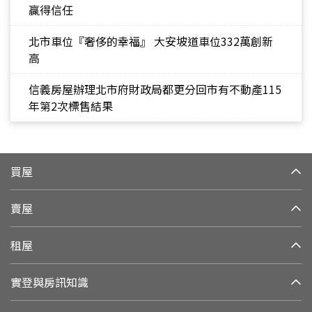
贏得信任
北市車位『奢侈的幸福』 大安坡道車位332萬創新
高
信義房屋辦理北市府財政局都更分回市有不動產115
年第2次標售結果
買屋
賣屋
租屋
實登與房訊知識