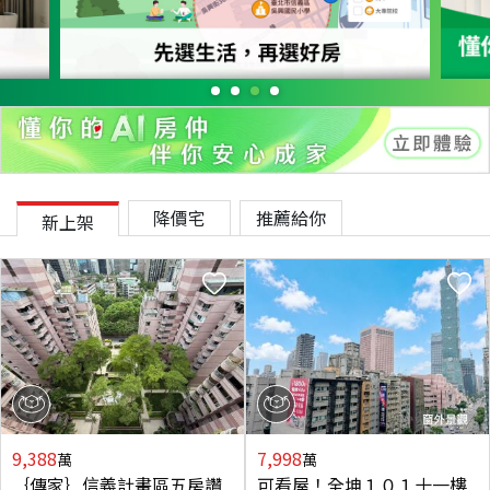
降價宅
推薦給你
新上架
9,388
7,998
萬
萬
｛傳家｝信義計畫區五房讚
可看屋！全坤１０１十一樓