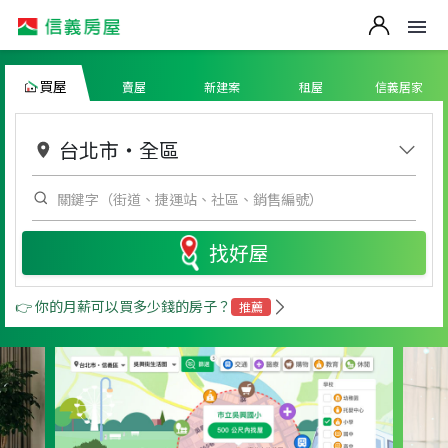
買屋
賣屋
新建案
租屋
信義居家
台北市
・
全區
找好屋
👉 你的月薪可以買多少錢的房子？
推薦