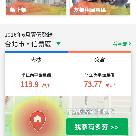
新上架
友善租屋專區
2026
年
6
月實價登錄
台北市
・
信義區
看全部
大樓
公寓
半年內平均單價
半年內平均單價
113.9
73.77
萬/坪
萬/坪