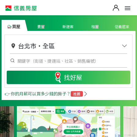
買屋
賣屋
新建案
租屋
信義居家
台北市
・
全區
找好屋
👉 你的月薪可以買多少錢的房子？
推薦