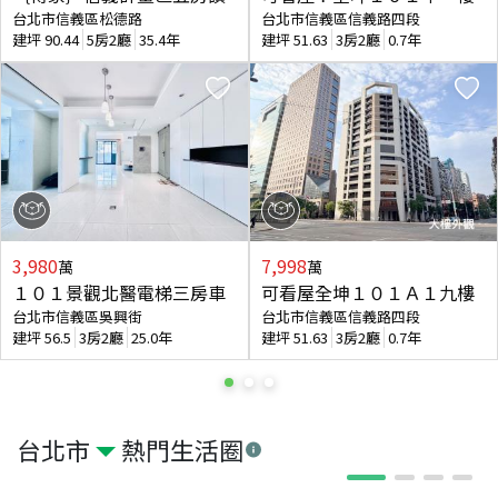
台北市信義區松德路
台北市信義區信義路四段
建坪
90.44
5房2廳
35.4年
建坪
51.63
3房2廳
0.7年
3,980
7,998
萬
萬
１０１景觀北醫電梯三房車
可看屋全坤１０１Ａ１九樓
台北市信義區吳興街
台北市信義區信義路四段
建坪
56.5
3房2廳
25.0年
建坪
51.63
3房2廳
0.7年
台北市
熱門生活圈