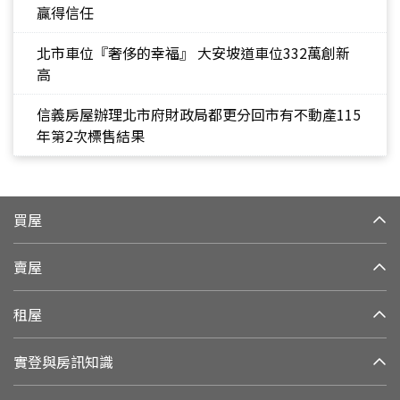
贏得信任
北市車位『奢侈的幸福』 大安坡道車位332萬創新
高
信義房屋辦理北市府財政局都更分回市有不動產115
年第2次標售結果
買屋
賣屋
租屋
實登與房訊知識