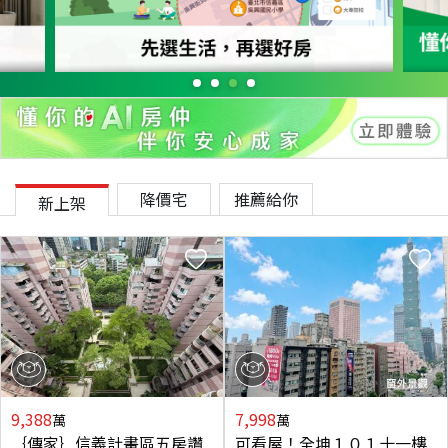
降價宅
推薦給你
新上架
9,388
7,998
萬
萬
｛傳家｝信義計畫區五房讚
可看屋！全坤１０１十一樓