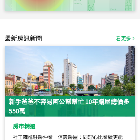
最新房訊新聞
看更多
新手爸爸不容易阿公幫幫忙 10年購屋總價多
550萬
房市精選
社工魂進駐房仲業 信義房屋：同理心比業績更能