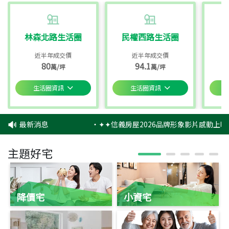
林森北路生活圈
民權西路生活圈
近半年成交價
近半年成交價
80
94.1
萬/坪
萬/坪
生活圈資訊
生活圈資訊
最新消息
‧
✦✦信義房屋2026品牌形象影片感動上映
主題好宅
降價宅
小資宅