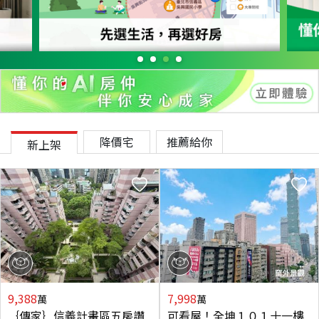
降價宅
推薦給你
新上架
9,388
7,998
萬
萬
｛傳家｝信義計畫區五房讚
可看屋！全坤１０１十一樓