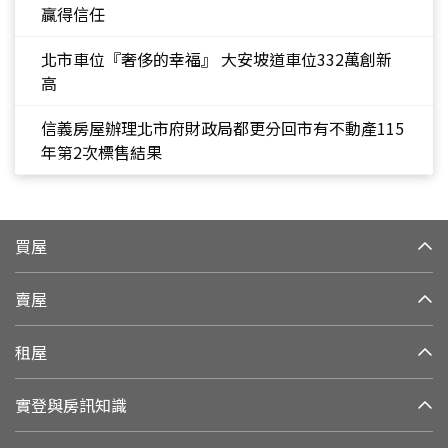
贏得信任
北市車位『奢侈的幸福』 大安坡道車位332萬創新
高
信義房屋辦理北市府財政局都更分回市有不動產115
年第2次標售結果
買屋
賣屋
租屋
實登與房訊知識