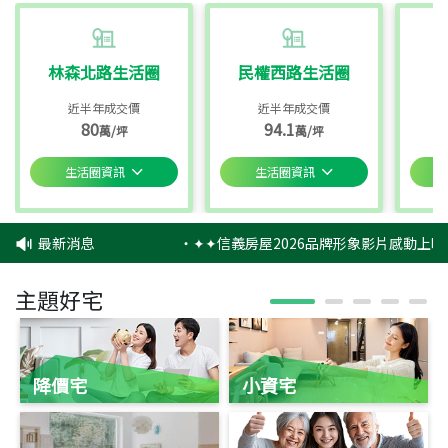
林森北路生活圈
民權西路生活圈
近半年成交價
近半年成交價
80
94.1
萬/坪
萬/坪
生活圈資訊
生活圈資訊
最新消息
‧
✦✦信義房屋2026品牌形象影片感動上映
主題好宅
降價宅
小資宅