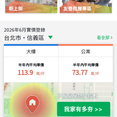
新上架
友善租屋專區
2026
年
6
月實價登錄
台北市
・
信義區
看全部
大樓
公寓
半年內平均單價
半年內平均單價
113.9
73.77
萬/坪
萬/坪