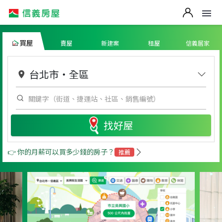
買屋
賣屋
新建案
租屋
信義居家
台北市
・
全區
找好屋
👉 你的月薪可以買多少錢的房子？
推薦