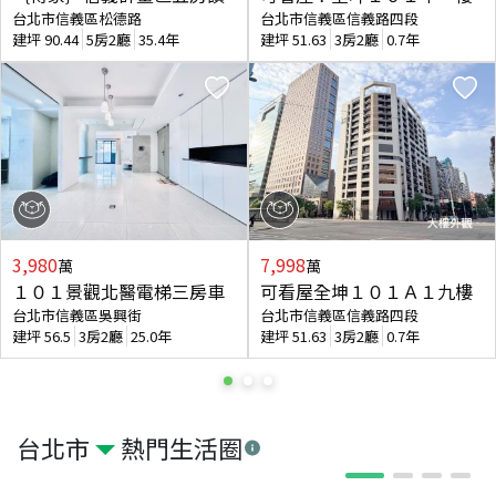
台北市信義區松德路
台北市信義區信義路四段
建坪
90.44
5房2廳
35.4年
建坪
51.63
3房2廳
0.7年
3,980
7,998
萬
萬
１０１景觀北醫電梯三房車
可看屋全坤１０１Ａ１九樓
台北市信義區吳興街
台北市信義區信義路四段
建坪
56.5
3房2廳
25.0年
建坪
51.63
3房2廳
0.7年
台北市
熱門生活圈