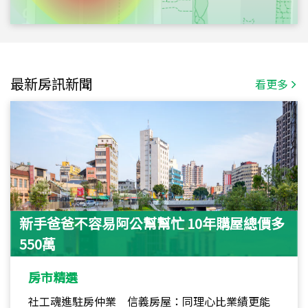
最新房訊新聞
看更多
新手爸爸不容易阿公幫幫忙 10年購屋總價多
550萬
房市精選
社工魂進駐房仲業 信義房屋：同理心比業績更能